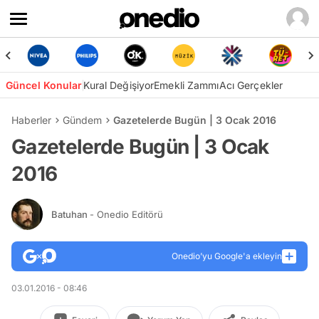
Güncel Konular
Kural Değişiyor
Emekli Zammı
Acı Gerçekler
Haberler
Gündem
Gazetelerde Bugün | 3 Ocak 2016
Gazetelerde Bugün | 3 Ocak
2016
Batuhan
- Onedio Editörü
Onedio’yu Google'a ekleyin
03.01.2016 - 08:46