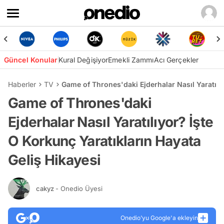
Güncel Konular
Kural Değişiyor
Emekli Zammı
Acı Gerçekler
Haberler
TV
Game of Thrones'daki Ejderhalar Nasıl Yaratılıy
Game of Thrones'daki
Ejderhalar Nasıl Yaratılıyor? İşte
O Korkunç Yaratıkların Hayata
Geliş Hikayesi
cakyz
- Onedio Üyesi
Onedio’yu Google'a ekleyin