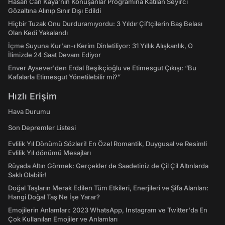
Hasan Can Kaya’nın Konuşanlar Programına Katılan Seyirci
Gözaltına Alınıp Sınır Dışı Edildi
Hiçbir Tuzak Onu Durduramıyordu: 3 Yıldır Çiftçilerin Baş Belası
Olan Kedi Yakalandı
İçme Suyuna Kur'an-ı Kerim Dinletiliyor: 31 Yıllık Alışkanlık, O
İlimizde 24 Saat Devam Ediyor
Enver Aysever'den Erdal Beşikçioğlu ve Etimesgut Çıkışı: “Bu
Kafalarla Etimesgut Yönetilebilir mi?”
Hızlı Erişim
Hava Durumu
Son Depremler Listesi
Evlilik Yıl Dönümü Sözleri! En Özel Romantik, Duygusal ve Resimli
Evlilik Yıl dönümü Mesajları
Rüyada Altın Görmek: Gerçekler de Saadetiniz de Çil Çil Altınlarda
Saklı Olabilir!
Doğal Taşların Merak Edilen Tüm Etkileri, Enerjileri ve Şifa Alanları:
Hangi Doğal Taş Ne İşe Yarar?
Emojilerin Anlamları: 2023 WhatsApp, Instagram ve Twitter'da En
Çok Kullanılan Emojiler ve Anlamları