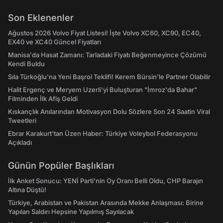
Son Eklenenler
Ağustos 2026 Volvo Fiyat Listesi! İşte Volvo XC60, XC90, EC40,
EX40 ve XC40 Güncel Fiyatları
Manisa'da Hasat Zamanı: Tarladaki Fiyatı Beğenmeyince Çözümü
Kendi Buldu
Sıla Türkoğlu'na Yeni Başrol Teklifi! Kerem Bürsin'le Partner Olabilir
Halit Ergenç ve Meryem Uzerli'yi Buluşturan "İmroz'da Bahar"
Filminden İlk Afiş Geldi
Kıskançlık Anılarından Motivasyon Dolu Sözlere Son 24 Saatin Viral
Tweetleri
Ebrar Karakurt'tan Üzen Haber: Türkiye Voleybol Federasyonu
Açıkladı
Günün Popüler Başlıkları
İlk Anket Sonucu: YENİ Parti'nin Oy Oranı Belli Oldu, CHP Barajın
Altına Düştü!
Türkiye, Arabistan ve Pakistan Arasında Mekke Anlaşması: Birine
Yapılan Saldırı Hepsine Yapılmış Sayılacak