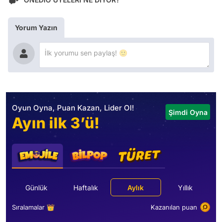
Yorum Yazın
Oyun Oyna, Puan Kazan, Lider Ol!
Şimdi Oyna
Ayın ilk 3’ü!
Günlük
Haftalık
Aylık
Yıllık
Sıralamalar 👑
Kazanılan puan