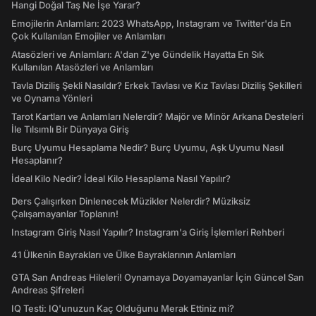
Hangi Doğal Taş Ne İşe Yarar?
Emojilerin Anlamları: 2023 WhatsApp, Instagram ve Twitter'da En
Çok Kullanılan Emojiler ve Anlamları
Atasözleri ve Anlamları: A'dan Z'ye Gündelik Hayatta En Sık
Kullanılan Atasözleri ve Anlamları
Tavla Diziliş Şekli Nasıldır? Erkek Tavlası ve Kız Tavlası Diziliş Şekilleri
ve Oynama Yönleri
Tarot Kartları ve Anlamları Nelerdir? Majör ve Minör Arkana Desteleri
İle Tılsımlı Bir Dünyaya Giriş
Burç Uyumu Hesaplama Nedir? Burç Uyumu, Aşk Uyumu Nasıl
Hesaplanır?
İdeal Kilo Nedir? İdeal Kilo Hesaplama Nasıl Yapılır?
Ders Çalışırken Dinlenecek Müzikler Nelerdir? Müziksiz
Çalışamayanlar Toplanın!
Instagram Giriş Nasıl Yapılır? Instagram'a Giriş İşlemleri Rehberi
41 Ülkenin Bayrakları ve Ülke Bayraklarının Anlamları
GTA San Andreas Hileleri! Oynamaya Doyamayanlar İçin Güncel San
Andreas Şifreleri
IQ Testi: IQ'unuzun Kaç Olduğunu Merak Ettiniz mi?