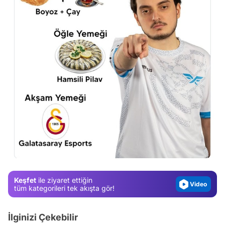
Video
Test
Gündem
Magazin
Keşfet
ile ziyaret ettiğin
Video
tüm kategorileri tek akışta gör!
Test
İlginizi Çekebilir