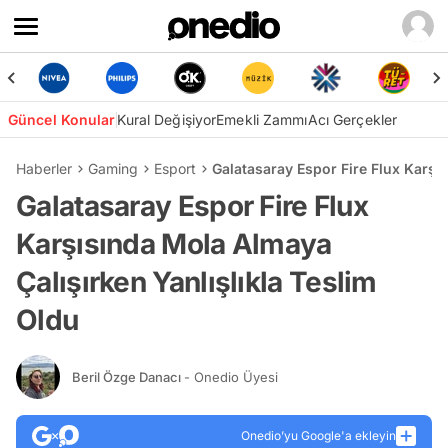
Güncel Konular
Kural Değişiyor
Emekli Zammı
Acı Gerçekler
Haberler
Gaming
Esport
Galatasaray Espor Fire Flux Karşı
Galatasaray Espor Fire Flux
Karşısında Mola Almaya
Çalışırken Yanlışlıkla Teslim
Oldu
Beril Özge Danacı
- Onedio Üyesi
Onedio’yu Google'a ekleyin