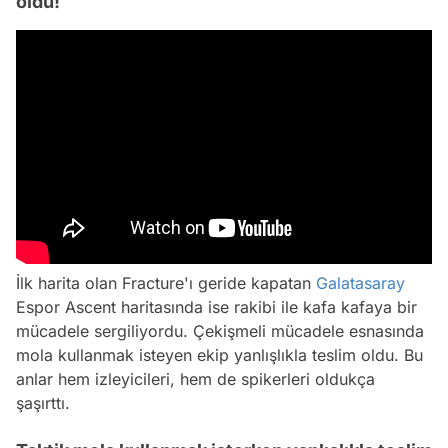
oldu!
İlk harita olan Fracture'ı geride kapatan
Galatasaray
Espor Ascent haritasında ise rakibi ile kafa kafaya bir
mücadele sergiliyordu. Çekişmeli mücadele esnasında
mola kullanmak isteyen ekip yanlışlıkla teslim oldu. Bu
anlar hem izleyicileri, hem de spikerleri oldukça
şaşırttı.