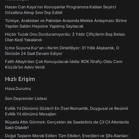
Hasan Can Kaya’nın Konuşanlar Programına Katılan Seyirci
Gözaltına Alınıp Sınır Dışı Edildi
Türkiye, Arabistan ve Pakistan Arasında Mekke Anlaşması: Birine
Yapılan Saldırı Hepsine Yapılmış Sayılacak
Hiçbir Tuzak Onu Durduramıyordu: 3 Yıldır Çiftçilerin Baş Belası
Olan Kedi Yakalandı
İçme Suyuna Kur'an-ı Kerim Dinletiliyor: 31 Yıllık Alışkanlık, O
İlimizde 24 Saat Devam Ediyor
Fatih Altaylı’dan Çok Konuşulacak İddia: ROK İtirafçı Oldu Cem
Küçük’ün Adını Verdi
Hızlı Erişim
Hava Durumu
Son Depremler Listesi
Evlilik Yıl Dönümü Sözleri! En Özel Romantik, Duygusal ve Resimli
Evlilik Yıl dönümü Mesajları
Rüyada Altın Görmek: Gerçekler de Saadetiniz de Çil Çil Altınlarda
Saklı Olabilir!
Doğal Taşların Merak Edilen Tüm Etkileri, Enerjileri ve Şifa Alanları: