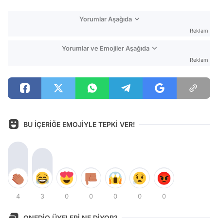
Yorumlar Aşağıda
Reklam
Yorumlar ve Emojiler Aşağıda
Reklam
BU İÇERİĞE EMOJİYLE TEPKİ VER!
4
3
0
0
0
0
0
ONEDİO ÜYELERİ NE DİYOR?