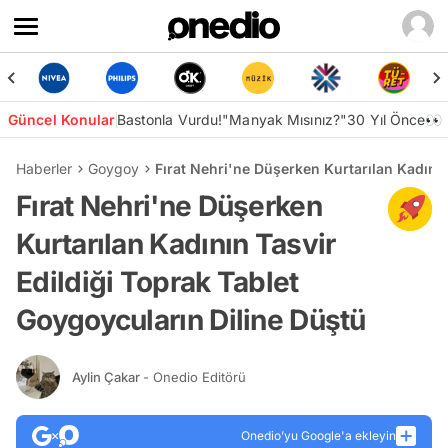
Güncel Konular
Bastonla Vurdu!
"Manyak Mısınız?"
30 Yıl Önce👀
Haberler
Goygoy
Fırat Nehri'ne Düşerken Kurtarılan Kadının
Fırat Nehri'ne Düşerken
Kurtarılan Kadının Tasvir
Edildiği Toprak Tablet
Goygoycuların Diline Düştü
Aylin Çakar
- Onedio Editörü
Onedio’yu Google'a ekleyin