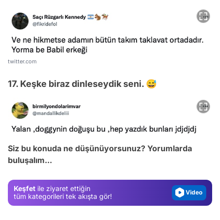
twitter.com
17. Keşke biraz dinleseydik seni. 😅
Video
Test
Siz bu konuda ne düşünüyorsunuz? Yorumlarda
buluşalım...
Gündem
Magazin
Keşfet
ile ziyaret ettiğin
Video
tüm kategorileri tek akışta gör!
Test