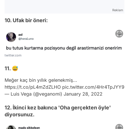
Reklam
10. Ufak bir öneri:
twitter.com
11. 😅
Meğer kaç bin yıllık gelenekmiş...
https://t.co/pL4mZdZLHO
pic.twitter.com/4Hr4TpJYY9
— Luis Vega (@veganomi)
January 28, 2022
12. İkinci kez bakınca 'Oha gerçekten öyle'
diyorsunuz.