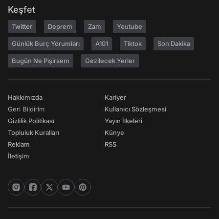
Keşfet
Twitter
Deprem
Zam
Youtube
Günlük Burç Yorumları
A101
Tiktok
Son Dakika
Bugün Ne Pişirsem
Gezilecek Yerler
Hakkımızda
Kariyer
Geri Bildirim
Kullanıcı Sözleşmesi
Gizlilik Politikası
Yayın İlkeleri
Topluluk Kuralları
Künye
Reklam
RSS
İletişim