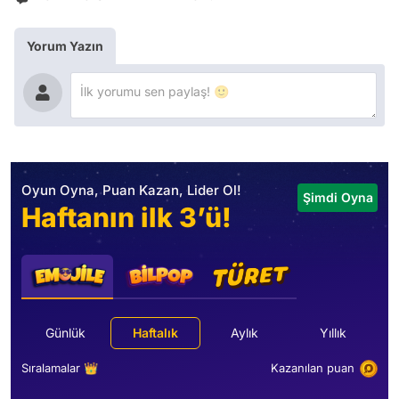
Yorum Yazın
Oyun Oyna, Puan Kazan, Lider Ol!
Şimdi Oyna
Haftanın ilk 3’ü!
Günlük
Haftalık
Aylık
Yıllık
Sıralamalar 👑
Kazanılan puan