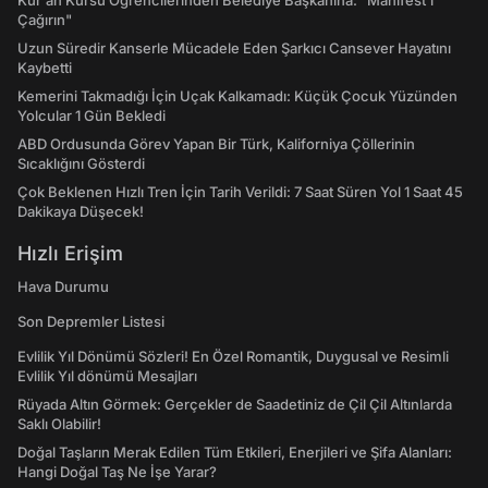
Kur'an Kursu Öğrencilerinden Belediye Başkanına: "Manifest’i
Çağırın"
Uzun Süredir Kanserle Mücadele Eden Şarkıcı Cansever Hayatını
Kaybetti
Kemerini Takmadığı İçin Uçak Kalkamadı: Küçük Çocuk Yüzünden
Yolcular 1 Gün Bekledi
ABD Ordusunda Görev Yapan Bir Türk, Kaliforniya Çöllerinin
Sıcaklığını Gösterdi
Çok Beklenen Hızlı Tren İçin Tarih Verildi: 7 Saat Süren Yol 1 Saat 45
Dakikaya Düşecek!
Hızlı Erişim
Hava Durumu
Son Depremler Listesi
Evlilik Yıl Dönümü Sözleri! En Özel Romantik, Duygusal ve Resimli
Evlilik Yıl dönümü Mesajları
Rüyada Altın Görmek: Gerçekler de Saadetiniz de Çil Çil Altınlarda
Saklı Olabilir!
Doğal Taşların Merak Edilen Tüm Etkileri, Enerjileri ve Şifa Alanları:
Hangi Doğal Taş Ne İşe Yarar?