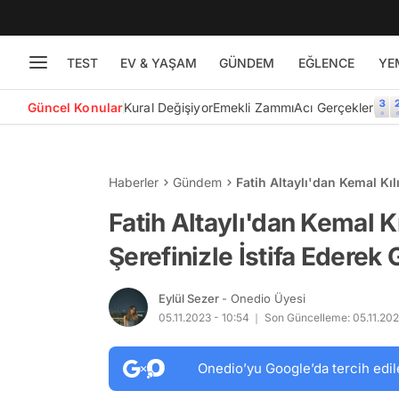
TEST
EV & YAŞAM
GÜNDEM
EĞLENCE
YE
Güncel Konular
Kural Değişiyor
Emekli Zammı
Acı Gerçekler
Haberler
Gündem
Fatih Altaylı'dan Kemal Kıl
Fatih Altaylı'dan Kemal K
Şerefinizle İstifa Ederek 
Eylül Sezer
- Onedio Üyesi
05.11.2023 - 10:54
Son Güncelleme: 05.11.2023
Onedio’yu Google’da tercih edil