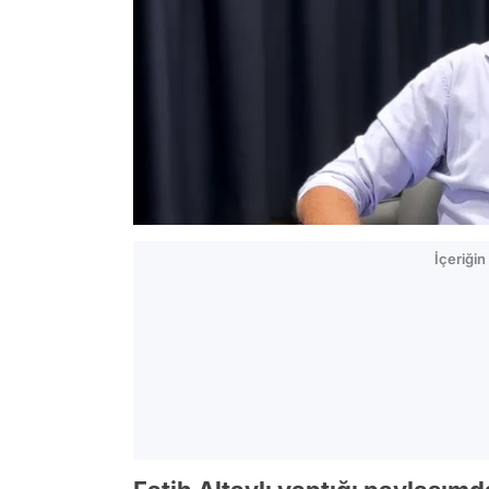
İçeriği