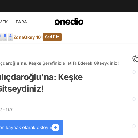
MEK
PARA
ZoneOkey 101
Seri Diz
ıçdaroğlu'na: Keşke Şerefinizle İstifa Ederek Gitseydiniz!
ılıçdaroğlu'na: Keşke
Gitseydiniz!
 - 11:31
en kaynak olarak ekleyin