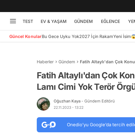
TEST
EV & YAŞAM
GÜNDEM
EĞLENCE
YE
Güncel Konular
Bu Gece Uyku Yok
2027 İçin Rakam
Yeni İsim
Haberler
Gündem
Fatih Altaylı'dan Çok Kon
Örgütüdür
Fatih Altaylı'dan Çok K
Lamı Cimi Yok Terör Örg
Oğuzhan Kaya
- Gündem Editörü
22.11.2023 - 13:22
Onedio’yu Google’da tercih edil