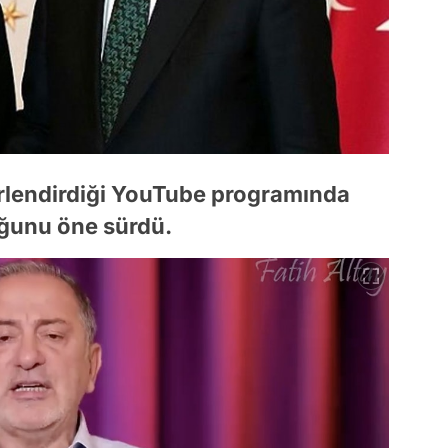
erlendirdiği YouTube programında
uğunu öne sürdü.