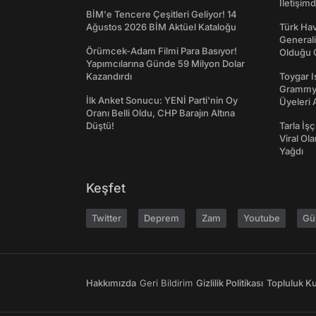
İletişim
BİM'e Tencere Çeşitleri Geliyor! 14
Ağustos 2026 BİM Aktüel Kataloğu
Türk Hav
Generali
Örümcek-Adam Filmi Para Basıyor!
Olduğu O
Yapımcılarına Günde 59 Milyon Dolar
Kazandırdı
Toygar I
Grammy 
İlk Anket Sonucu: YENİ Parti'nin Oy
Üyeleri 
Oranı Belli Oldu, CHP Barajın Altına
Düştü!
Tarla İşç
Viral Ol
Yağdı
Keşfet
Twitter
Deprem
Zam
Youtube
Gü
Hakkımızda
Geri Bildirim
Gizlilik Politikası
Topluluk Kur