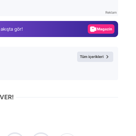
Test
Reklam
Gündem
 akışta gör!
Magazin
Video
Test
Tüm içerikleri
 VER!