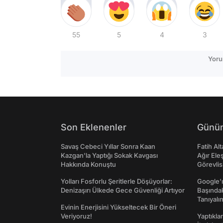
55
5
4
3
Yoru
Son Eklenenler
Günün
Savaş Cebeci Yıllar Sonra Kaan
Fatih Al
Kazgan'la Yaptığı Sokak Kavgası
Ağır Ele
Hakkında Konuştu
Görevlis
Yolları Fosforlu Şeritlerle Döşüyorlar:
Google'ı
Denizaşırı Ülkede Gece Güvenliği Artıyor
Başında
Tanıyalı
Evinin Enerjisini Yükseltecek Bir Öneri
Veriyoruz!
Yaptıkla