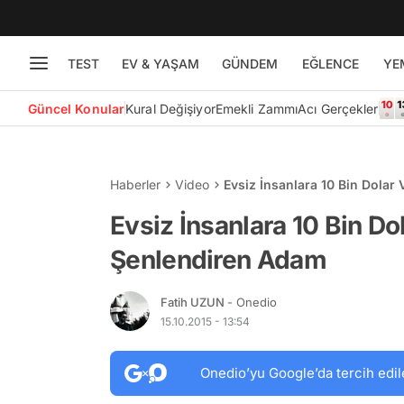
TEST
EV & YAŞAM
GÜNDEM
EĞLENCE
YE
Güncel Konular
Kural Değişiyor
Emekli Zammı
Acı Gerçekler
Haberler
Video
Evsiz İnsanlara 10 Bin Dolar
Evsiz İnsanlara 10 Bin Do
Şenlendiren Adam
Fatih UZUN
- Onedio
15.10.2015 - 13:54
Onedio’yu Google’da tercih edil