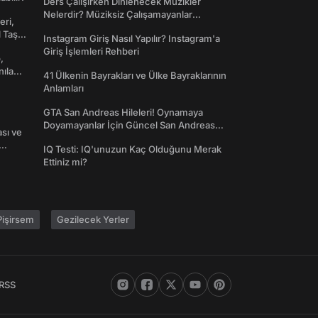
Ders Çalışırken Dinlenecek Müzikler
Nelerdir? Müziksiz Çalışamayanlar
eri,
Toplanın!
l Taş
Instagram Giriş Nasıl Yapılır? Instagram'a
Giriş İşlemleri Rehberi
,
nılan
41 Ülkenin Bayrakları ve Ülke Bayraklarının
Anlamları
GTA San Andreas Hileleri! Oynamaya
Doyamayanlar İçin Güncel San Andreas
ası ve
Şifreleri
IQ Testi: IQ'unuzun Kaç Olduğunu Merak
Ettiniz mi?
işirsem
Gezilecek Yerler
RSS