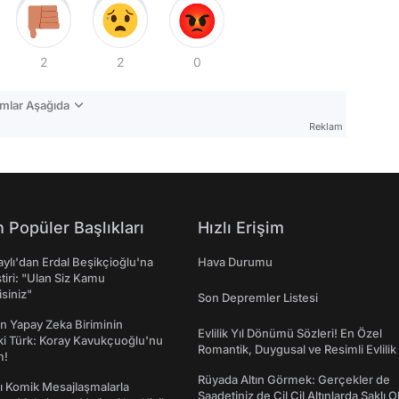
2
2
0
mlar Aşağıda
Reklam
 Popüler Başlıkları
Hızlı Erişim
taylı'dan Erdal Beşikçioğlu'na
Hava Durumu
ştiri: "Ulan Siz Kamu
isiniz"
Son Depremler Listesi
n Yapay Zeka Biriminin
Evlilik Yıl Dönümü Sözleri! En Özel
ki Türk: Koray Kavukçuoğlu'nu
Romantik, Duygusal ve Resimli Evlilik 
m!
dönümü Mesajları
Rüyada Altın Görmek: Gerçekler de
rı Komik Mesajlaşmalarla
Saadetiniz de Çil Çil Altınlarda Saklı Ol