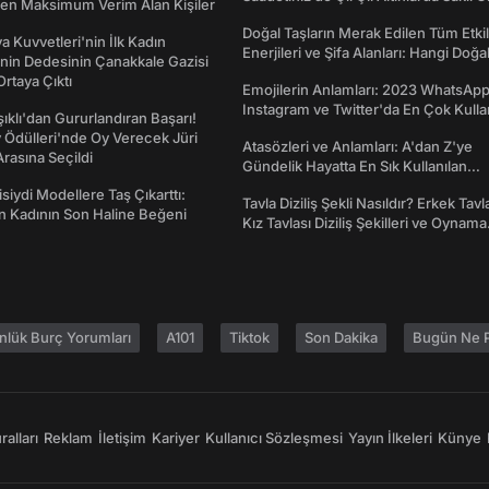
den Maksimum Verim Alan Kişiler
Doğal Taşların Merak Edilen Tüm Etkil
a Kuvvetleri'nin İlk Kadın
Enerjileri ve Şifa Alanları: Hangi Doğa
nin Dedesinin Çanakkale Gazisi
Ne İşe Yarar?
rtaya Çıktı
Emojilerin Anlamları: 2023 WhatsApp
Instagram ve Twitter'da En Çok Kulla
şıklı'dan Gururlandıran Başarı!
Emojiler ve Anlamları
Ödülleri'nde Oy Verecek Jüri
Atasözleri ve Anlamları: A'dan Z'ye
Arasına Seçildi
Gündelik Hayatta En Sık Kullanılan
Atasözleri ve Anlamları
isiydi Modellere Taş Çıkarttı:
Tavla Diziliş Şekli Nasıldır? Erkek Tavl
an Kadının Son Haline Beğeni
Kız Tavlası Diziliş Şekilleri ve Oynama
Yönleri
nlük Burç Yorumları
A101
Tiktok
Son Dakika
Bugün Ne P
alları
Reklam
İletişim
Kariyer
Kullanıcı Sözleşmesi
Yayın İlkeleri
Künye