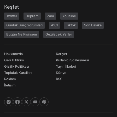
Keşfet
Twitter
Deprem
Zam
Youtube
Günlük Burç Yorumları
A101
Tiktok
Son Dakika
Bugün Ne Pişirsem
Gezilecek Yerler
Hakkımızda
Kariyer
Geri Bildirim
Kullanıcı Sözleşmesi
Gizlilik Politikası
Yayın İlkeleri
Topluluk Kuralları
Künye
Reklam
RSS
İletişim