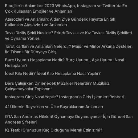
Emojilerin Anlamları: 2023 WhatsApp, Instagram ve Twitter'da En
Çok Kullanılan Emojiler ve Anlamları
Atasözleri ve Anlamları: A'dan Z'ye Gündelik Hayatta En Sık
Kullanılan Atasözleri ve Anlamları
Tavla Diziliş Şekli Nasıldır? Erkek Tavlası ve Kız Tavlası Diziliş Şekilleri
ve Oynama Yönleri
Tarot Kartları ve Anlamları Nelerdir? Majör ve Minör Arkana Desteleri
İle Tılsımlı Bir Dünyaya Giriş
Burç Uyumu Hesaplama Nedir? Burç Uyumu, Aşk Uyumu Nasıl
Hesaplanır?
İdeal Kilo Nedir? İdeal Kilo Hesaplama Nasıl Yapılır?
Ders Çalışırken Dinlenecek Müzikler Nelerdir? Müziksiz
Çalışamayanlar Toplanın!
Instagram Giriş Nasıl Yapılır? Instagram'a Giriş İşlemleri Rehberi
41 Ülkenin Bayrakları ve Ülke Bayraklarının Anlamları
GTA San Andreas Hileleri! Oynamaya Doyamayanlar İçin Güncel San
Andreas Şifreleri
IQ Testi: IQ'unuzun Kaç Olduğunu Merak Ettiniz mi?