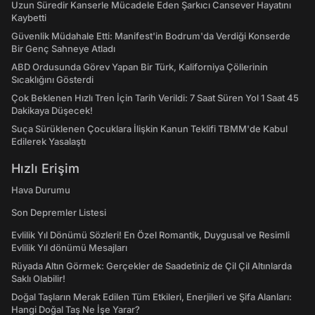
Uzun Süredir Kanserle Mücadele Eden Şarkıcı Cansever Hayatını
Kaybetti
Güvenlik Müdahale Etti: Manifest'in Bodrum'da Verdiği Konserde
Bir Genç Sahneye Atladı
ABD Ordusunda Görev Yapan Bir Türk, Kaliforniya Çöllerinin
Sıcaklığını Gösterdi
Çok Beklenen Hızlı Tren İçin Tarih Verildi: 7 Saat Süren Yol 1 Saat 45
Dakikaya Düşecek!
Suça Sürüklenen Çocuklara İlişkin Kanun Teklifi TBMM'de Kabul
Edilerek Yasalaştı
Hızlı Erişim
Hava Durumu
Son Depremler Listesi
Evlilik Yıl Dönümü Sözleri! En Özel Romantik, Duygusal ve Resimli
Evlilik Yıl dönümü Mesajları
Rüyada Altın Görmek: Gerçekler de Saadetiniz de Çil Çil Altınlarda
Saklı Olabilir!
Doğal Taşların Merak Edilen Tüm Etkileri, Enerjileri ve Şifa Alanları:
Hangi Doğal Taş Ne İşe Yarar?