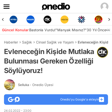
Güncel Konular
Bastonla Vurdu!
"Manyak Mısınız?"
30 Yıl Önce👀
Haberler
Sağlık
Cinsel Sağlık ve Yaşam
Evleneceğin Kişide
Evleneceğin Kişide Mutlaka
Bulunması Gereken Özelliği
Söylüyoruz!
Selluka
- Onedio Üyesi
Onedio’yu Google'a ekleyin
24.02.2022 - 23:00