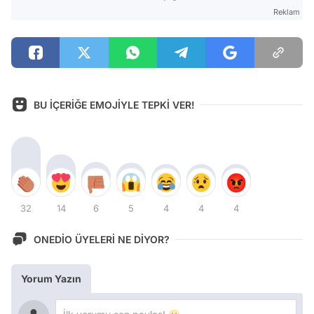
Reklam
BU İÇERİĞE EMOJİYLE TEPKİ VER!
32
14
6
5
4
4
4
ONEDİO ÜYELERİ NE DİYOR?
Yorum Yazın