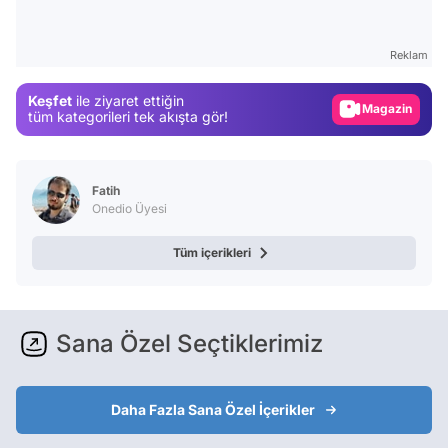
Test
Gündem
Reklam
Magazin
Keşfet
ile ziyaret ettiğin
tüm kategorileri tek akışta gör!
Video
Test
Fatih
Onedio Üyesi
Tüm içerikleri
Sana Özel Seçtiklerimiz
Daha Fazla Sana Özel İçerikler