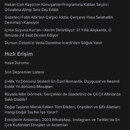
Hasan Can Kaya’nın Konuşanlar Programına Katılan Seyirci
Gözaltına Alınıp Sınır Dışı Edildi
Gazeteci Fatih Atik'ten Çarpıcı İddia: Çerçeve Yasa Selahattin
Demirtaş'ı Kapsıyor
İçme Suyuna Kur'an-ı Kerim Dinletiliyor: 31 Yıllık Alışkanlık, O
İlimizde 24 Saat Devam Ediyor
Dursun Özbek'in Veda Davetine Icardi'den Soğuk Yanıt
Hızlı Erişim
Hava Durumu
Son Depremler Listesi
Evlilik Yıl Dönümü Sözleri! En Özel Romantik, Duygusal ve Resimli
Evlilik Yıl dönümü Mesajları
Rüyada Altın Görmek: Gerçekler de Saadetiniz de Çil Çil Altınlarda
Saklı Olabilir!
Doğal Taşların Merak Edilen Tüm Etkileri, Enerjileri ve Şifa Alanları:
Hangi Doğal Taş Ne İşe Yarar?
Emojilerin Anlamları: 2023 WhatsApp, Instagram ve Twitter'da En
Çok Kullanılan Emojiler ve Anlamları