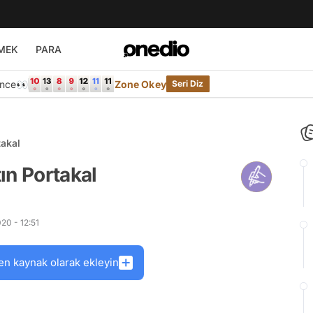
MEK
PARA
Önce👀
Zone Okey
Seri Diz
takal
ın Portakal
20 - 12:51
en kaynak olarak ekleyin