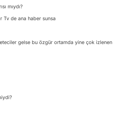
rısı mıydı?
tar Tv de ana haber sunsa
zeteciler gelse bu özgür ortamda yine çok izlenen
miydi?