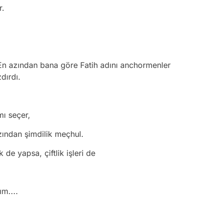
er.
.
a. En azından bana göre Fatih adını anchormenler
zdırdı.
 mı seçer,
zından şimdilik meçhul.
 de yapsa, çiftlik işleri de
m.
m....