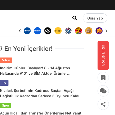
Giriş Yap
Görüş Bildir
En Yeni İçerikler!
Vitrin
İndirim Günleri Başlıyor! 8 - 14 Ağustos
Haftasında A101 ve BİM Aktüel Ürünler
Listesinde Ne Var?
TV
Kızılcık Şerbeti'nin Kadrosu Baştan Aşağı
Değişti! İlk Kadrodan Sadece 3 Oyuncu Kaldı
Spor
Acun Ilıcalı'dan Transfer Önerilerine Net Yanıt: