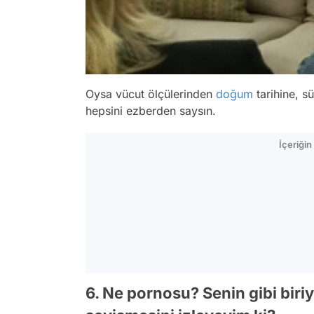
Oysa vücut ölçülerinden
doğum
tarihine, s
hepsini ezberden saysın.
İçeriği
6. Ne pornosu? Senin gibi biri