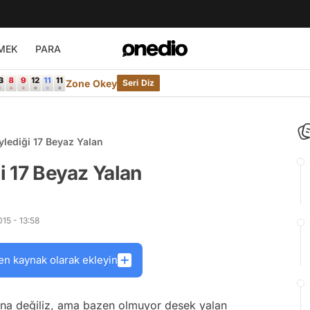
MEK
PARA
Zone Okey
Seri Diz
öylediği 17 Beyaz Yalan
ği 17 Beyaz Yalan
15 - 13:58
en kaynak olarak ekleyin
 yana değiliz, ama bazen olmuyor desek yalan