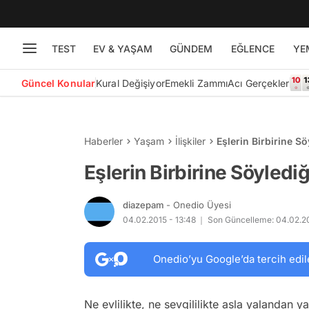
TEST
EV & YAŞAM
GÜNDEM
EĞLENCE
YE
Güncel Konular
Kural Değişiyor
Emekli Zammı
Acı Gerçekler
Haberler
Yaşam
İlişkiler
Eşlerin Birbirine S
Eşlerin Birbirine Söyledi
diazepam
- Onedio Üyesi
04.02.2015 - 13:48
Son Güncelleme: 04.02.20
Onedio’yu Google’da tercih edil
Ne evlilikte, ne sevgililikte asla yalandan