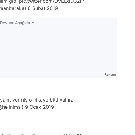
ilim gibi
pic.twitter.com/DVEEdD32Fr
raanbaraka)
6 Şubat 2019
n Devamı Aşağıda
Reklam
anıt vermiş o hikaye bitti yalnız
helinimsi)
9 Ocak 2019