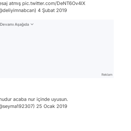
esaj atmış
pic.twitter.com/DeNT6Ov4lX
@deliyimnabcan)
4 Şubat 2019
n Devamı Aşağıda
Reklam
udur acaba nur içinde uyusun.
(@seyma192307)
25 Ocak 2019