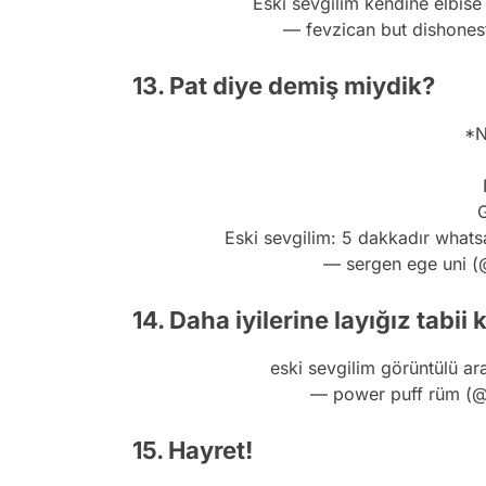
Eski sevgilim kendine elbis
— fevzican but dishone
13. Pat diye demiş miydik?
*N
G
Eski sevgilim: 5 dakkadır what
— sergen ege uni 
14. Daha iyilerine layığız tabii k
eski sevgilim görüntülü ar
— power puff rüm (
15. Hayret!