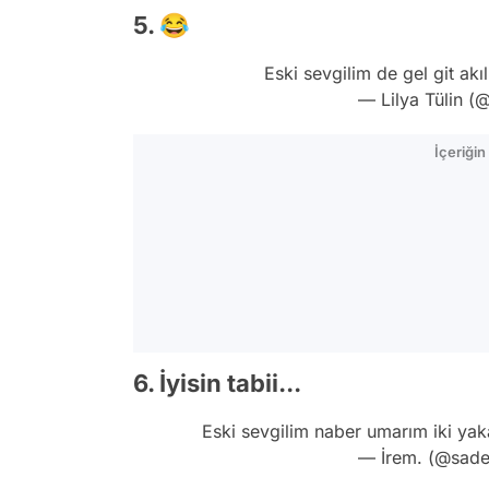
5. 😂
Eski sevgilim de gel git akıl
— Lilya Tülin (@
İçeriği
6. İyisin tabii...
Eski sevgilim naber umarım iki yak
— İrem. (@sade