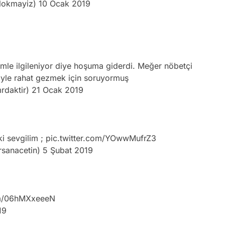
ilokmayiz)
10 Ocak 2019
imle ilgileniyor diye hoşuma giderdi. Meğer nöbetçi
iyle rahat gezmek için soruyormuş
rdaktir)
21 Ocak 2019
ki sevgilim ;
pic.twitter.com/YOwwMufrZ3
rsanacetin)
5 Şubat 2019
om/06hMXxeeeN
19