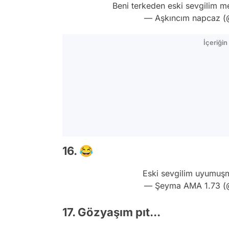
Beni terkeden eski sevgilim m
— Aşkıncım napcaz (
İçeriği
16. 😂
Eski sevgilim uyumuşm
— Şeyma AMA 1.73 
17. Gözyaşım pıt...