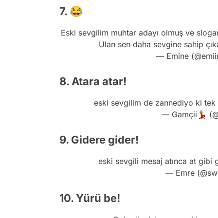
7. 😂
Eski sevgilim muhtar adayı olmuş ve sloganı
Ulan sen daha sevgine sahip çık
— Emine (@emii
8. Atara atar!
eski sevgilim de zannediyo ki tek 
— Gamçii💃🏼 (
9. Gidere gider!
eski sevgili mesaj atınca at gibi
— Emre (@sw
10. Yürü be!