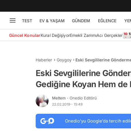
TEST
EV & YAŞAM
GÜNDEM
EĞLENCE
YE
Güncel Konular
Kural Değişiyor
Emekli Zammı
Acı Gerçekler
Haberler
Goygoy
Eski Sevgililerine Gönder
Kahkahalara Boğan 20 Kişi
Eski Sevgililerine Gönd
Gediğine Koyan Hem de 
Meltem
- Onedio Editörü
22.02.2019 - 15:49
Onedio’yu Google’da tercih edil