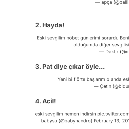
— apça (@ball
2. Hayda!
Eski sevgilim nöbet günlerimi sorardı. Ben
olduğumda diğer sevgilis
— Daktır (@m
3. Pat diye çıkar öyle...
Yeni bi flörte başlarım o anda es
— Çetin (@bidu
4. Acil!
eski sevgilim hemen indirsin
pic.twitter.c
— babysu (@babyhandro)
February 13, 20