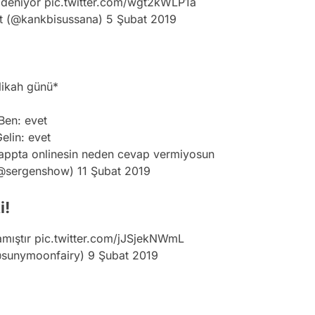
e deniyor
pic.twitter.com/wgt2kWLP1a
st (@kankbisussana)
5 Şubat 2019
ikah günü*
Ben: evet
elin: evet
sappta onlinesin neden cevap vermiyosun
(@sergenshow)
11 Şubat 2019
i!
amıştır
pic.twitter.com/jJSjekNWmL
@sunymoonfairy)
9 Şubat 2019