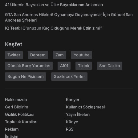
41 Ülkenin Bayrakları ve Ülke Bayraklarının Anlamları
GTA San Andreas Hileleri! Oynamaya Doyamayanlar İçin Güncel San
Andreas Şifreleri
IQ Testi: IQ'unuzun Kaç Olduğunu Merak Ettiniz mi?
Keşfet
Twitter
Deprem
Zam
Youtube
Günlük Burç Yorumları
A101
Tiktok
Son Dakika
Bugün Ne Pişirsem
Gezilecek Yerler
Hakkımızda
Kariyer
Geri Bildirim
Kullanıcı Sözleşmesi
Gizlilik Politikası
Yayın İlkeleri
Topluluk Kuralları
Künye
Reklam
RSS
İletişim