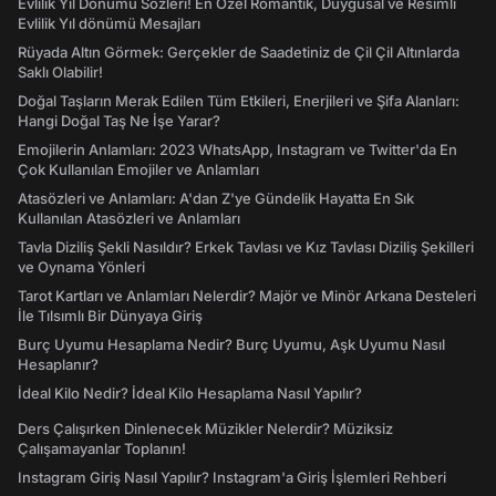
Evlilik Yıl Dönümü Sözleri! En Özel Romantik, Duygusal ve Resimli
Evlilik Yıl dönümü Mesajları
Rüyada Altın Görmek: Gerçekler de Saadetiniz de Çil Çil Altınlarda
Saklı Olabilir!
Doğal Taşların Merak Edilen Tüm Etkileri, Enerjileri ve Şifa Alanları:
Hangi Doğal Taş Ne İşe Yarar?
Emojilerin Anlamları: 2023 WhatsApp, Instagram ve Twitter'da En
Çok Kullanılan Emojiler ve Anlamları
Atasözleri ve Anlamları: A'dan Z'ye Gündelik Hayatta En Sık
Kullanılan Atasözleri ve Anlamları
Tavla Diziliş Şekli Nasıldır? Erkek Tavlası ve Kız Tavlası Diziliş Şekilleri
ve Oynama Yönleri
Tarot Kartları ve Anlamları Nelerdir? Majör ve Minör Arkana Desteleri
İle Tılsımlı Bir Dünyaya Giriş
Burç Uyumu Hesaplama Nedir? Burç Uyumu, Aşk Uyumu Nasıl
Hesaplanır?
İdeal Kilo Nedir? İdeal Kilo Hesaplama Nasıl Yapılır?
Ders Çalışırken Dinlenecek Müzikler Nelerdir? Müziksiz
Çalışamayanlar Toplanın!
Instagram Giriş Nasıl Yapılır? Instagram'a Giriş İşlemleri Rehberi