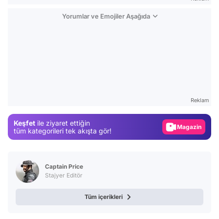
Yorumlar ve Emojiler Aşağıda
Video
Test
Reklam
Gündem
Keşfet
ile ziyaret ettiğin
Magazin
tüm kategorileri tek akışta gör!
Video
Test
Captain Price
Stajyer Editör
Tüm içerikleri