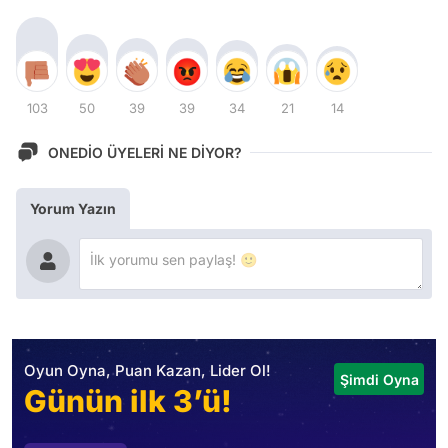
103
50
39
39
34
21
14
ONEDİO ÜYELERİ NE DİYOR?
Yorum Yazın
Oyun Oyna, Puan Kazan, Lider Ol!
Şimdi Oyna
Günün ilk 3’ü!