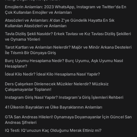
Emojilerin Anlamları: 2023 WhatsApp, Instagram ve Twitter'da En
Çok Kullanılan Emojiler ve Anlamları
Atasözleri ve Anlamları: A'dan Z'ye Gündelik Hayatta En Sık
Kullanılan Atasözleri ve Anlamları
Tavla Diziliş Şekli Nasıldır? Erkek Tavlası ve Kız Tavlası Diziliş Şekilleri
ve Oynama Yönleri
Tarot Kartları ve Anlamları Nelerdir? Majör ve Minör Arkana Desteleri
İle Tılsımlı Bir Dünyaya Giriş
Burç Uyumu Hesaplama Nedir? Burç Uyumu, Aşk Uyumu Nasıl
Hesaplanır?
İdeal Kilo Nedir? İdeal Kilo Hesaplama Nasıl Yapılır?
Ders Çalışırken Dinlenecek Müzikler Nelerdir? Müziksiz
Çalışamayanlar Toplanın!
Instagram Giriş Nasıl Yapılır? Instagram'a Giriş İşlemleri Rehberi
41 Ülkenin Bayrakları ve Ülke Bayraklarının Anlamları
GTA San Andreas Hileleri! Oynamaya Doyamayanlar İçin Güncel San
Andreas Şifreleri
IQ Testi: IQ'unuzun Kaç Olduğunu Merak Ettiniz mi?