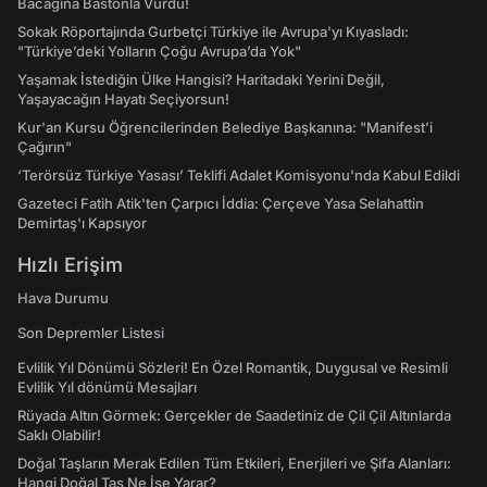
Bacağına Bastonla Vurdu!
Sokak Röportajında Gurbetçi Türkiye ile Avrupa'yı Kıyasladı:
"Türkiye’deki Yolların Çoğu Avrupa’da Yok"
Yaşamak İstediğin Ülke Hangisi? Haritadaki Yerini Değil,
Yaşayacağın Hayatı Seçiyorsun!
Kur'an Kursu Öğrencilerinden Belediye Başkanına: "Manifest’i
Çağırın"
‘Terörsüz Türkiye Yasası’ Teklifi Adalet Komisyonu'nda Kabul Edildi
Gazeteci Fatih Atik'ten Çarpıcı İddia: Çerçeve Yasa Selahattin
Demirtaş'ı Kapsıyor
Hızlı Erişim
Hava Durumu
Son Depremler Listesi
Evlilik Yıl Dönümü Sözleri! En Özel Romantik, Duygusal ve Resimli
Evlilik Yıl dönümü Mesajları
Rüyada Altın Görmek: Gerçekler de Saadetiniz de Çil Çil Altınlarda
Saklı Olabilir!
Doğal Taşların Merak Edilen Tüm Etkileri, Enerjileri ve Şifa Alanları:
Hangi Doğal Taş Ne İşe Yarar?