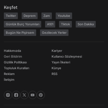
Keşfet
Twitter
Deprem
Zam
Youtube
Günlük Burç Yorumları
A101
Tiktok
Son Dakika
Bugün Ne Pişirsem
Gezilecek Yerler
Hakkımızda
Kariyer
Geri Bildirim
Kullanıcı Sözleşmesi
Gizlilik Politikası
Yayın İlkeleri
Topluluk Kuralları
Künye
Reklam
RSS
İletişim