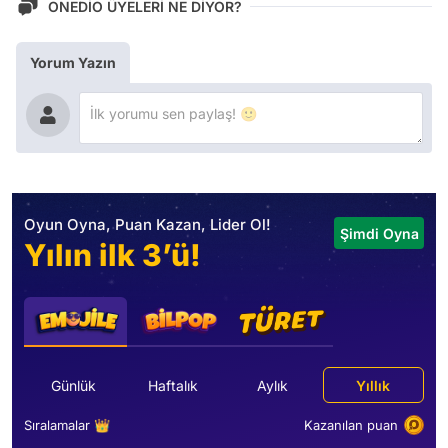
ONEDİO ÜYELERİ NE DİYOR?
Yorum Yazın
Oyun Oyna, Puan Kazan, Lider Ol!
Şimdi Oyna
Yılın ilk 3’ü!
Günlük
Haftalık
Aylık
Yıllık
Sıralamalar 👑
Kazanılan puan