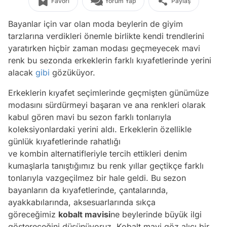
Favori
Yorum Yap
Paylaş
Bayanlar için var olan moda beylerin de giyim
tarzlarına verdikleri önemle birlikte kendi trendlerini
yaratırken hiçbir zaman modası geçmeyecek mavi
renk bu sezonda erkeklerin farklı kıyafetlerinde yerini
alacak
gibi
gözüküyor.
Erkeklerin kıyafet seçimlerinde geçmişten günümüze
modasını sürdürmeyi başaran ve ana renkleri olarak
kabul gören mavi bu sezon farklı tonlarıyla
koleksiyonlardaki yerini aldı. Erkeklerin özellikle
günlük kıyafetlerinde rahatlığı
ve kombin alternatifleriyle tercih ettikleri denim
kumaşlarla tanıştığımız bu renk yıllar geçtikçe farklı
tonlarıyla vazgeçilmez bir hale geldi. Bu sezon
bayanların da kıyafetlerinde, çantalarında,
ayakkabılarında, aksesuarlarında sıkça
göreceğimiz
kobalt mavisi
ne beylerinde büyük ilgi
göstereceğini düşünüyoruz. Kobalt mavi göz alıcı bir