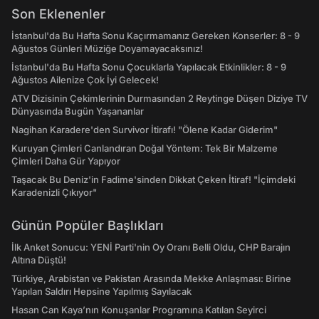
Son Eklenenler
İstanbul'da Bu Hafta Sonu Kaçırmamanız Gereken Konserler: 8 - 9
Ağustos Günleri Müziğe Doyamayacaksınız!
İstanbul'da Bu Hafta Sonu Çocuklarla Yapılacak Etkinlikler: 8 - 9
Ağustos Ailenize Çok İyi Gelecek!
ATV Dizisinin Çekimlerinin Durmasından 2 Reytinge Düşen Diziye TV
Dünyasında Bugün Yaşananlar
Nagihan Karadere'den Survivor İtirafı! "Ölene Kadar Giderim"
Kuruyan Çimleri Canlandıran Doğal Yöntem: Tek Bir Malzeme
Çimleri Daha Gür Yapıyor
Taşacak Bu Deniz'in Fadime'sinden Dikkat Çeken İtiraf! "İçimdeki
Karadenizli Çıkıyor"
Günün Popüler Başlıkları
İlk Anket Sonucu: YENİ Parti'nin Oy Oranı Belli Oldu, CHP Barajın
Altına Düştü!
Türkiye, Arabistan ve Pakistan Arasında Mekke Anlaşması: Birine
Yapılan Saldırı Hepsine Yapılmış Sayılacak
Hasan Can Kaya’nın Konuşanlar Programına Katılan Seyirci