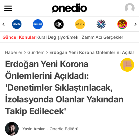
Güncel Konular
Kural Değişiyor
Emekli Zammı
Acı Gerçekler
Haberler
Gündem
Erdoğan Yeni Korona Önlemlerini Açıkladı:
Erdoğan Yeni Korona
Önlemlerini Açıkladı:
'Denetimler Sıklaştırılacak,
İzolasyonda Olanlar Yakından
Takip Edilecek'
Yasin Arslan
- Onedio Editörü