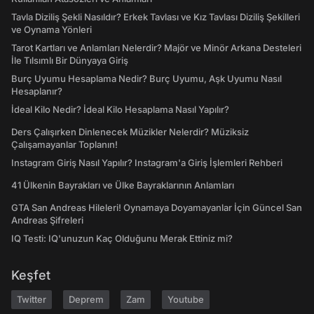
Tavla Diziliş Şekli Nasıldır? Erkek Tavlası ve Kız Tavlası Diziliş Şekilleri
ve Oynama Yönleri
Tarot Kartları ve Anlamları Nelerdir? Majör ve Minör Arkana Desteleri
İle Tılsımlı Bir Dünyaya Giriş
Burç Uyumu Hesaplama Nedir? Burç Uyumu, Aşk Uyumu Nasıl
Hesaplanır?
İdeal Kilo Nedir? İdeal Kilo Hesaplama Nasıl Yapılır?
Ders Çalışırken Dinlenecek Müzikler Nelerdir? Müziksiz
Çalışamayanlar Toplanın!
Instagram Giriş Nasıl Yapılır? Instagram'a Giriş İşlemleri Rehberi
41 Ülkenin Bayrakları ve Ülke Bayraklarının Anlamları
GTA San Andreas Hileleri! Oynamaya Doyamayanlar İçin Güncel San
Andreas Şifreleri
IQ Testi: IQ'unuzun Kaç Olduğunu Merak Ettiniz mi?
Keşfet
Twitter
Deprem
Zam
Youtube