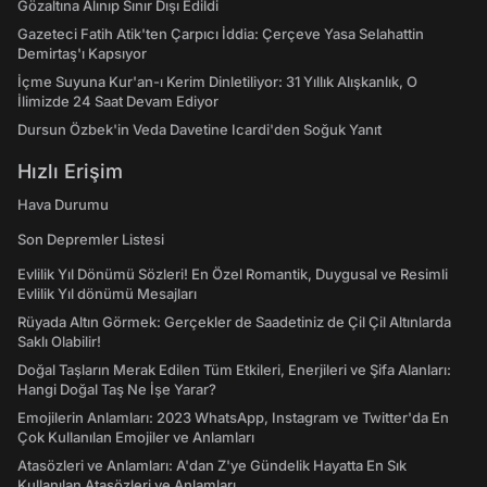
Gözaltına Alınıp Sınır Dışı Edildi
Gazeteci Fatih Atik'ten Çarpıcı İddia: Çerçeve Yasa Selahattin
Demirtaş'ı Kapsıyor
İçme Suyuna Kur'an-ı Kerim Dinletiliyor: 31 Yıllık Alışkanlık, O
İlimizde 24 Saat Devam Ediyor
Dursun Özbek'in Veda Davetine Icardi'den Soğuk Yanıt
Hızlı Erişim
Hava Durumu
Son Depremler Listesi
Evlilik Yıl Dönümü Sözleri! En Özel Romantik, Duygusal ve Resimli
Evlilik Yıl dönümü Mesajları
Rüyada Altın Görmek: Gerçekler de Saadetiniz de Çil Çil Altınlarda
Saklı Olabilir!
Doğal Taşların Merak Edilen Tüm Etkileri, Enerjileri ve Şifa Alanları:
Hangi Doğal Taş Ne İşe Yarar?
Emojilerin Anlamları: 2023 WhatsApp, Instagram ve Twitter'da En
Çok Kullanılan Emojiler ve Anlamları
Atasözleri ve Anlamları: A'dan Z'ye Gündelik Hayatta En Sık
Kullanılan Atasözleri ve Anlamları