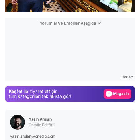
Yorumlar ve Emojiler Aşağıda
Video
Test
Reklam
Gündem
Magazin
Keşfet
ile ziyaret ettiğin
tüm kategorileri tek akışta gör!
Video
Test
Yasin Arslan
Onedio Editörü
yasin.arslan@onedio.com