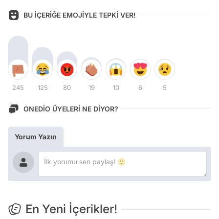
BU İÇERİĞE EMOJİYLE TEPKİ VER!
245
125
80
19
10
6
5
ONEDİO ÜYELERİ NE DİYOR?
Yorum Yazın
En Yeni İçerikler!