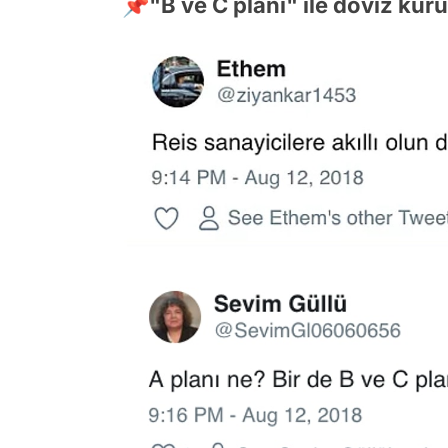
📌"B ve C planı" ile döviz ku