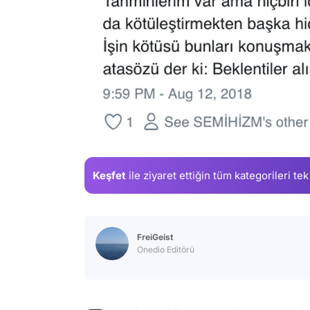
Keşfet
ile ziyaret ettiğin
tüm kategorileri tek
FreiGeist
Onedio Editörü