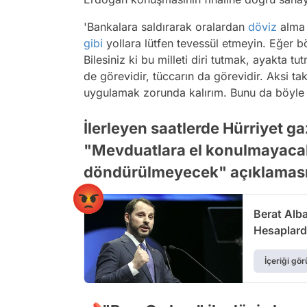
'Bankalara saldırarak oralardan
döviz
alma y
gibi
yollara lütfen tevessül etmeyin. Eğer bö
Bilesiniz ki bu milleti diri tutmak, ayakta 
de görevidir, tüccarın da görevidir. Aksi ta
uygulamak zorunda kalırım. Bunu da böyle b
İlerleyen saatlerde Hürriyet 
"Mevduatlara el konulmayacak
döndürülmeyecek" açıklamas
Berat Alb
Hesaplard
İçeriği gör