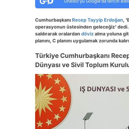
Onedio’yu Google’da tercih edil
Cumhurbaşkanı
Recep Tayyip Erdoğan
, 
operasyonun üstesinden geleceğiz' dedi.
saldırarak oralardan
döviz
alma yoluna git
planını, C planını uygulamak zorunda kalır
Türkiye Cumhurbaşkanı Recep 
Dünyası ve Sivil Toplum Kurul