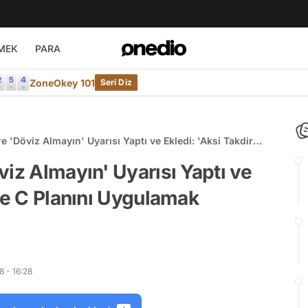
MEK
PARA
ZoneOkey 101
Seri Diz
e 'Döviz Almayın' Uyarısı Yaptı ve Ekledi: 'Aksi Takdirde
ulamak Zorunda Kalırım'
viz Almayın' Uyarısı Yaptı ve
 ve C Planını Uygulamak
 - 16:28