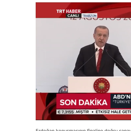
/
Erdoğan konuşmasının finaline doğru sanayic