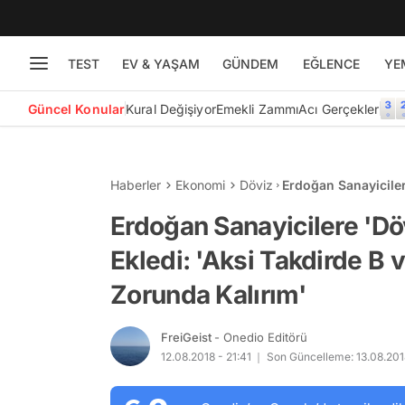
TEST
EV & YAŞAM
GÜNDEM
EĞLENCE
YE
Güncel Konular
Kural Değişiyor
Emekli Zammı
Acı Gerçekler
Haberler
Ekonomi
Döviz
Erdoğan Sanayiciler
B ve C Planını Uyg
Erdoğan Sanayicilere 'Dö
Ekledi: 'Aksi Takdirde B
Zorunda Kalırım'
FreiGeist
- Onedio Editörü
12.08.2018 - 21:41
Son Güncelleme: 13.08.2018