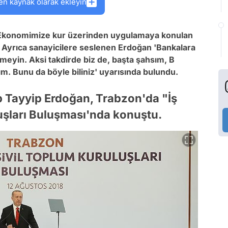
en kaynak olarak ekleyin
'Ekonomimize kur üzerinden uygulamaya konulan
 Ayrıca sanayicilere seslenen Erdoğan 'Bankalara
meyin. Aksi takdirde biz de,
başta şahsım, B
ım. Bunu da böyle biliniz' uyarısında bulundu.
Tayyip Erdoğan, Trabzon'da "İş
uşları Buluşması'nda konuştu.