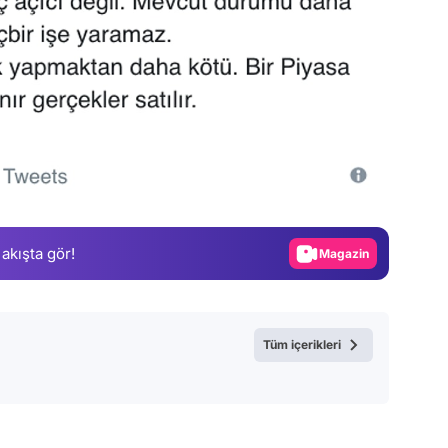
Video
Test
Gündem
Magazin
 akışta gör!
Video
Test
Tüm içerikleri