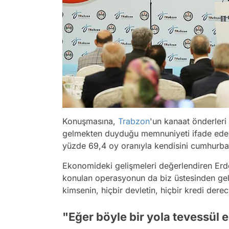
Konuşmasına,
Trabzon
'un kanaat önderleri 
gelmekten duyduğu memnuniyeti ifade eder
yüzde 69,4 oy oranıyla kendisini cumhurbaş
Ekonomideki gelişmeleri değerlendiren Er
konulan operasyonun da biz üstesinden gele
kimsenin, hiçbir devletin, hiçbir kredi dere
"Eğer böyle bir yola tevessül 