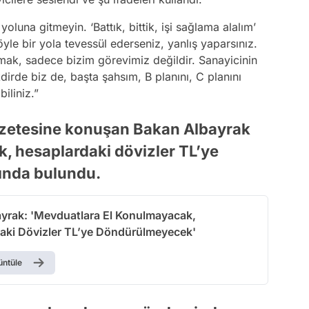
oluna gitmeyin. ‘Battık, bittik, işi sağlama alalım’
yle bir yola tevessül ederseniz, yanlış yaparsınız.
tutmak, sadece bizim görevimiz değildir. Sanayicinin
kdirde biz de, başta şahsım, B planını, C planını
iliniz.”
gazetesine konuşan Bakan Albayrak
, hesaplardaki dövizler TL’ye
ında bulundu.
ayrak: 'Mevduatlara El Konulmayacak,
aki Dövizler TL’ye Döndürülmeyecek'
üntüle