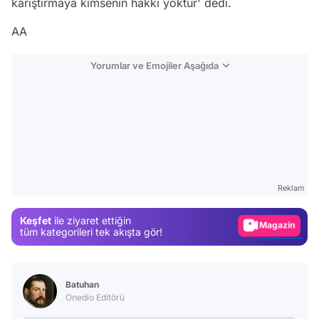
karıştırmaya kimsenin hakkı yoktur' dedi.
AA
Yorumlar ve Emojiler Aşağıda
Video
Test
Gündem
Reklam
Magazin
Keşfet
ile ziyaret ettiğin
Video
tüm kategorileri tek akışta gör!
Test
Batuhan
Onedio Editörü