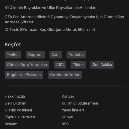
41 Ülkenin Bayrakları ve Ülke Bayraklarının Anlamları
GTA San Andreas Hileleri! Oynamaya Doyamayanlar İçin Güncel San
Andreas Şifreleri
IQ Testi: IQ'unuzun Kaç Olduğunu Merak Ettiniz mi?
Keşfet
Twitter
Deprem
Zam
Youtube
Günlük Burç Yorumları
A101
Tiktok
Son Dakika
Bugün Ne Pişirsem
Gezilecek Yerler
Hakkımızda
Kariyer
Geri Bildirim
Kullanıcı Sözleşmesi
Gizlilik Politikası
Yayın İlkeleri
Topluluk Kuralları
Künye
Reklam
RSS