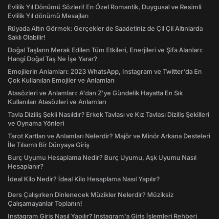
Evlilik Yıl Dönümü Sözleri! En Özel Romantik, Duygusal ve Resimli
Evlilik Yıl dönümü Mesajları
Rüyada Altın Görmek: Gerçekler de Saadetiniz de Çil Çil Altınlarda
Saklı Olabilir!
Doğal Taşların Merak Edilen Tüm Etkileri, Enerjileri ve Şifa Alanları:
Hangi Doğal Taş Ne İşe Yarar?
Emojilerin Anlamları: 2023 WhatsApp, Instagram ve Twitter'da En
Çok Kullanılan Emojiler ve Anlamları
Atasözleri ve Anlamları: A'dan Z'ye Gündelik Hayatta En Sık
Kullanılan Atasözleri ve Anlamları
Tavla Diziliş Şekli Nasıldır? Erkek Tavlası ve Kız Tavlası Diziliş Şekilleri
ve Oynama Yönleri
Tarot Kartları ve Anlamları Nelerdir? Majör ve Minör Arkana Desteleri
İle Tılsımlı Bir Dünyaya Giriş
Burç Uyumu Hesaplama Nedir? Burç Uyumu, Aşk Uyumu Nasıl
Hesaplanır?
İdeal Kilo Nedir? İdeal Kilo Hesaplama Nasıl Yapılır?
Ders Çalışırken Dinlenecek Müzikler Nelerdir? Müziksiz
Çalışamayanlar Toplanın!
Instagram Giriş Nasıl Yapılır? Instagram'a Giriş İşlemleri Rehberi