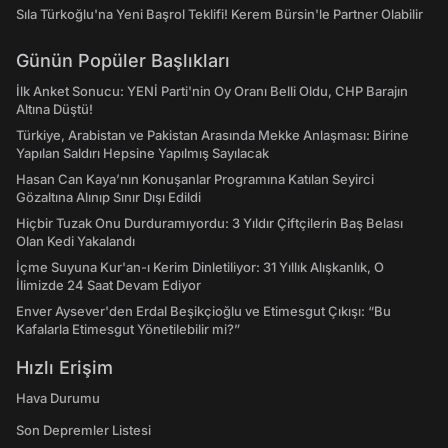
Sıla Türkoğlu'na Yeni Başrol Teklifi! Kerem Bürsin'le Partner Olabilir
Günün Popüler Başlıkları
İlk Anket Sonucu: YENİ Parti'nin Oy Oranı Belli Oldu, CHP Barajın
Altına Düştü!
Türkiye, Arabistan ve Pakistan Arasında Mekke Anlaşması: Birine
Yapılan Saldırı Hepsine Yapılmış Sayılacak
Hasan Can Kaya’nın Konuşanlar Programına Katılan Seyirci
Gözaltına Alınıp Sınır Dışı Edildi
Hiçbir Tuzak Onu Durduramıyordu: 3 Yıldır Çiftçilerin Baş Belası
Olan Kedi Yakalandı
İçme Suyuna Kur'an-ı Kerim Dinletiliyor: 31 Yıllık Alışkanlık, O
İlimizde 24 Saat Devam Ediyor
Enver Aysever'den Erdal Beşikçioğlu ve Etimesgut Çıkışı: “Bu
Kafalarla Etimesgut Yönetilebilir mi?”
Hızlı Erişim
Hava Durumu
Son Depremler Listesi