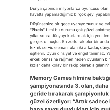
Dünya çapında milyonlarca oyuncusu olan 
hayatta yapamadığımız birçok şeyi yapabilm
Düşünsenize bir gece uyanıyorsunuz ve evi
“
Pixels
” filmi bu durumu çok güzel anlatmış
yıllar sonra dünyayı kurtarmak için yenide
gerçek olmuştur. En zorlu rakipler bir anda 
teknik servis elemanı olan iki arkadaş düny
eşitlenir. Oyun cinsiyet ve engel tanımaz. Y
erkek olmasına rağmen neden oyunların bi
kızlar daha kolay bir rakip olarak algılanır?
Memory Games filmine baktığ
şampiyonasında 3. olan, daha 
geride bırakarak şampiyonluk
güzel özetliyor: “Artık sadece 
bana saygı duydukları için mu