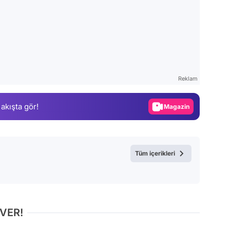
Video
Test
Reklam
Gündem
 akışta gör!
Magazin
Video
Test
Tüm içerikleri
 VER!