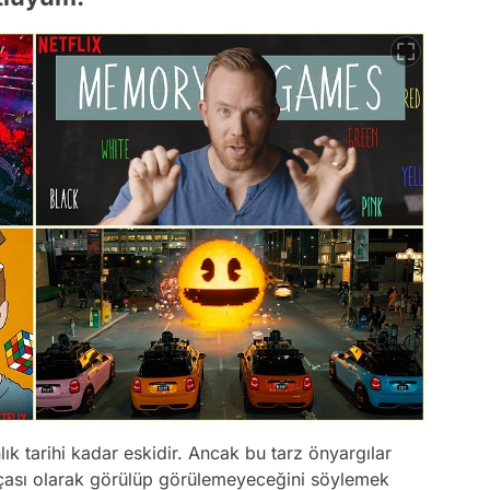
ık tarihi kadar eskidir. Ancak bu tarz önyargılar
çası olarak görülüp görülemeyeceğini söylemek