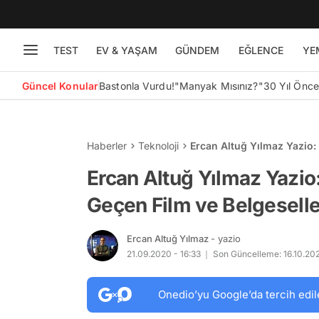
TEST
EV & YAŞAM
GÜNDEM
EĞLENCE
YE
Güncel Konular
Bastonla Vurdu!
"Manyak Mısınız?"
30 Yıl Önc
Haberler
Teknoloji
Ercan Altuğ Yılmaz Yazio: 
Ercan Altuğ Yılmaz Yazio:
Geçen Film ve Belgeselle
Ercan Altuğ Yılmaz
- yazio
21.09.2020 - 16:33
Son Güncelleme: 16.10.202
Onedio’yu Google’da tercih edil