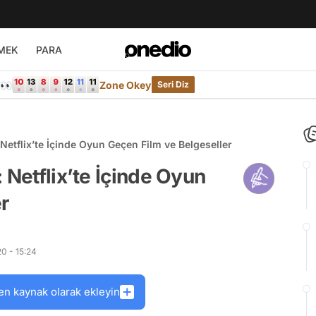
MEK
PARA
e👀
Zone Okey
Seri Diz
Netflix’te İçinde Oyun Geçen Film ve Belgeseller
 Netflix’te İçinde Oyun
r
0 - 15:24
en kaynak olarak ekleyin