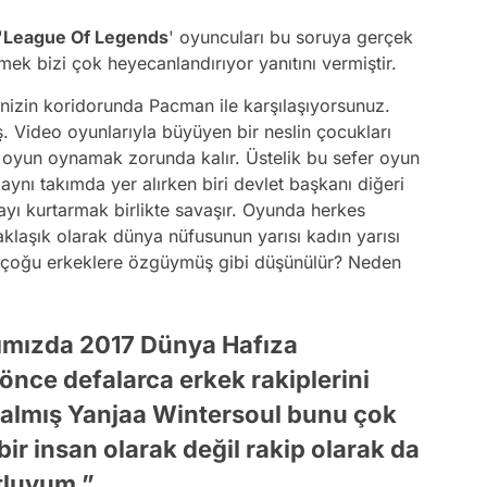
'
League Of Legends
' oyuncuları bu soruya gerçek
ek bizi çok heyecanlandırıyor yanıtını vermiştir.
nizin koridorunda Pacman ile karşılaşıyorsunuz.
. Video oyunlarıyla büyüyen bir neslin çocukları
n oyun oynamak zorunda kalır. Üstelik bu sefer oyun
aynı takımda yer alırken biri devlet başkanı diğeri
ayı kurtarmak birlikte savaşır. Oyunda herkes
aklaşık olarak dünya nüfusunun yarısı kadın yarısı
rçoğu erkeklere özgüymüş gibi düşünülür? Neden
ımızda 2017 Dünya Hafıza
önce defalarca erkek rakiplerini
 almış Yanjaa Wintersoul bunu çok
bir insan olarak değil rakip olarak da
tluyum.”