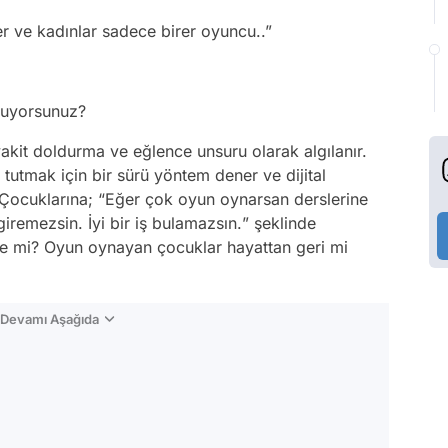
r ve kadınlar sadece birer oyuncu..”
ynuyorsunuz?
akit doldurma ve eğlence unsuru olarak algılanır.
utmak için bir sürü yöntem dener ve dijital
 Çocuklarına; “
Eğer çok oyun oynarsan derslerine
iremezsin. İyi bir iş bulamazsın.
” şeklinde
le mi? Oyun oynayan çocuklar hayattan geri mi
n Devamı Aşağıda