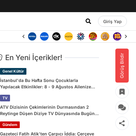
Giriş Yap
Görüş Bildir
En Yeni İçerikler!
Genel Kültür
İstanbul'da Bu Hafta Sonu Çocuklarla
Yapılacak Etkinlikler: 8 - 9 Ağustos Ailenize
Çok İyi Gelecek!
TV
ATV Dizisinin Çekimlerinin Durmasından 2
Reytinge Düşen Diziye TV Dünyasında Bugün
Yaşananlar
Gündem
Gazeteci Fatih Atik'ten Çarpıcı İddia: Çerçeve