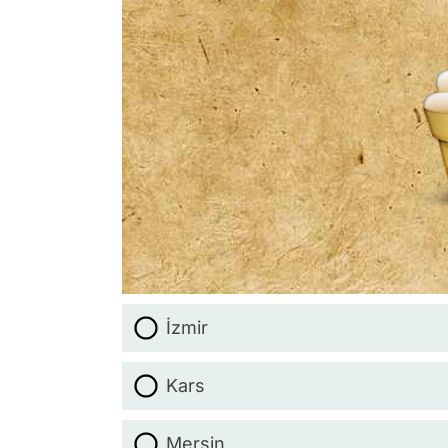
İzmir
Kars
Mersin