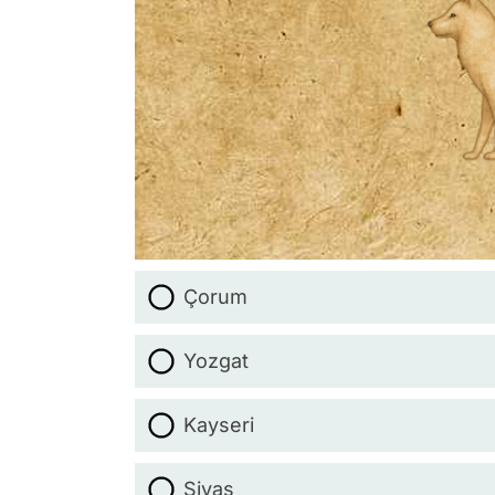
Çorum
Yozgat
Kayseri
Sivas