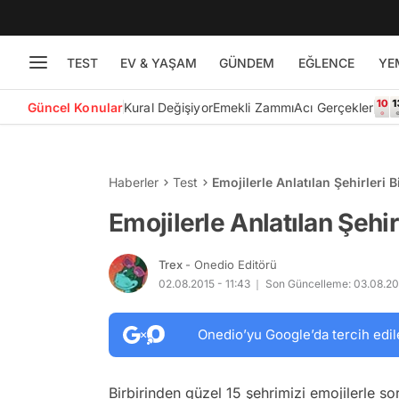
TEST
EV & YAŞAM
GÜNDEM
EĞLENCE
YE
Güncel Konular
Kural Değişiyor
Emekli Zammı
Acı Gerçekler
Haberler
Test
Emojilerle Anlatılan Şehirleri 
Emojilerle Anlatılan Şehir
Trex
- Onedio Editörü
02.08.2015 - 11:43
Son Güncelleme: 03.08.201
Onedio’yu Google’da tercih edil
Birbirinden güzel 15 şehrimizi emojilerle s