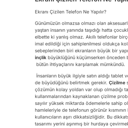
Ekranı Çizilen Telefon Ne Yapılır?
Günümüzün olmazsa olmazı olan aksesuarla
yaştan insanın yanında taşıdığı hatta çocu
elbette ki yanlış olmaz. Akıllı telefonlar b
imal edildiği için sahiplenilmesi oldukça kol
sebeplerinden biri ekranların büyük bir yapı
inçlik
büyüklüğünü küçümserken önceden bu ö
bütün ihtiyaçlarını karşılamak mümkündü.
İnsanların büyük ilgiyle satın aldığı tablet v
de büyüdüğünü belirtmek gerekir.
Çizilme
çözümün kolay yoldan var olup olmadığı tartı
kullanmalarından kaynaklanan çizilme problemi
sayılır yüksek miktarda ödemelerle sahip o
hamleleriyle de telefonun görünür kısmını
kullanıcıların aşırı dikkatsizliğidir. Bu dikkat
tasarımı yerini aşınmış bir hurdaya çevirm