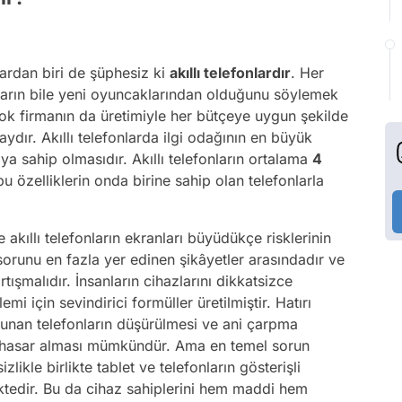
rdan biri de şüphesiz ki
akıllı telefonlardır
. Her
kların bile yeni oyuncaklarından olduğunu söylemek
irçok firmanın da üretimiyle her bütçeye uygun şekilde
aydır. Akıllı telefonlarda ilgi odağının en büyük
ya sahip olmasıdır. Akıllı telefonların ortalama
4
zelliklerin onda birine sahip olan telefonlarla
e akıllı telefonların ekranları büyüdükçe risklerinin
sorunu en fazla yer edinen şikâyetler arasındadır ve
şmalıdır. İnsanların cihazlarını dikkatsizce
 için sevindirici formüller üretilmiştir. Hatırı
lunan telefonların düşürülmesi ve ani çarpma
n hasar alması mümkündür. Ama en temel sorun
sizlikle birlikte tablet ve telefonların gösterişli
ektedir. Bu da cihaz sahiplerini hem maddi hem