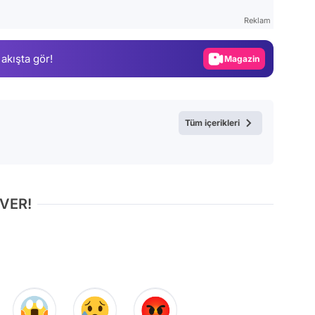
Gündem
Reklam
Magazin
 akışta gör!
Video
Test
Tüm içerikleri
 VER!