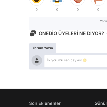
0
0
0
0
Yoru
ONEDİO ÜYELERİ NE DİYOR?
Yorum Yazın
Son Eklenenler
Günün