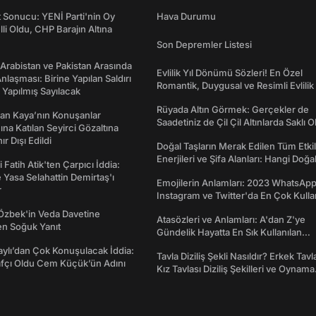
t Sonucu: YENİ Parti'nin Oy
Hava Durumu
lli Oldu, CHP Barajın Altına
Son Depremler Listesi
 Arabistan ve Pakistan Arasında
Evlilik Yıl Dönümü Sözleri! En Özel
laşması: Birine Yapılan Saldırı
Romantik, Duygusal ve Resimli Evlilik 
Yapılmış Sayılacak
dönümü Mesajları
Rüyada Altın Görmek: Gerçekler de
an Kaya’nın Konuşanlar
Saadetiniz de Çil Çil Altınlarda Saklı Ol
na Katılan Seyirci Gözaltına
nır Dışı Edildi
Doğal Taşların Merak Edilen Tüm Etkil
Enerjileri ve Şifa Alanları: Hangi Doğa
 Fatih Atik'ten Çarpıcı İddia:
Ne İşe Yarar?
Yasa Selahattin Demirtaş'ı
Emojilerin Anlamları: 2023 WhatsApp
r
Instagram ve Twitter'da En Çok Kulla
Emojiler ve Anlamları
Özbek'in Veda Davetine
Atasözleri ve Anlamları: A'dan Z'ye
en Soğuk Yanıt
Gündelik Hayatta En Sık Kullanılan
Atasözleri ve Anlamları
taylı’dan Çok Konuşulacak İddia:
Tavla Diziliş Şekli Nasıldır? Erkek Tavl
afçı Oldu Cem Küçük’ün Adını
Kız Tavlası Diziliş Şekilleri ve Oynama
Yönleri