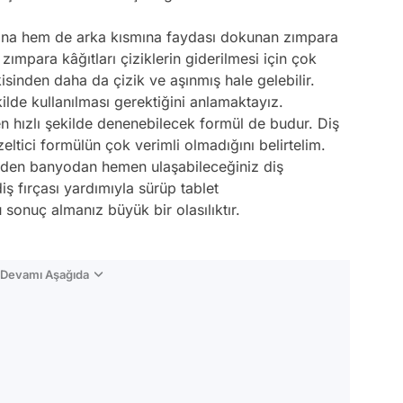
mına hem de arka kısmına faydası dokunan zımpara
zımpara kâğıtları çiziklerin giderilmesi için çok
skisinden daha da çizik ve aşınmış hale gelebilir.
lde kullanılması gerektiğini anlamaktayız.
 hızlı şekilde denenebilecek formül de budur. Diş
ltici formülün çok verimli olmadığını belirtelim.
yüzden banyodan hemen ulaşabileceğiniz diş
fırçası yardımıyla sürüp tablet
 sonuç almanız büyük bir olasılıktır.
n Devamı Aşağıda
Video
Test