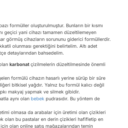
bazı formüller oluşturulmuştur. Bunların bir kısmı
smı geçici yani cihazı tamamen düzeltilemeyen
sar görmüş cihazların sorununu giderici formüllerdir.
atli olunması gerektiğini belirtelim. Altı adet
tçe detaylarından bahsedelim.
 olan
karbonat
çizilmelerin düzeltilmesinde önemli
len formülü cihazın hasarlı yerine sürüp bir süre
eri bitkisel yağdır. Yalnız bu formül kalıcı değil
ıpkı makyaj yapmak ve silmek gibidir.
atla aynı olan
bebek
pudrasıdır. Bu yöntem de
timi olmasa da arabalar için üretimi olan çizikleri
 olan bu pastalar en derin çizikleri hafifletip en
r için olan online satış mağazalarından temin