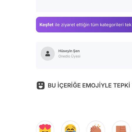
Keşfet
ile ziyaret ettiğin
tüm kategorileri tek
Hüseyin Şen
Onedio Üyesi
BU İÇERİĞE EMOJİYLE TEPKİ