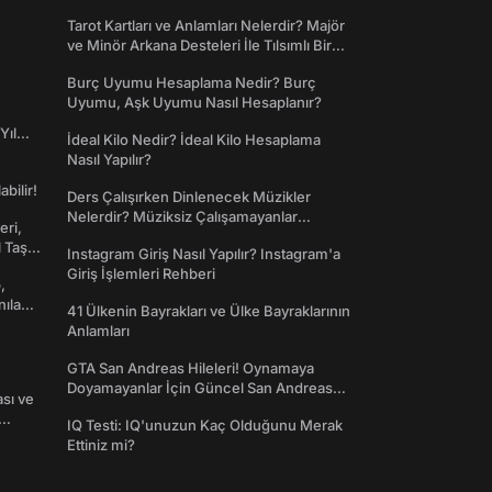
Tarot Kartları ve Anlamları Nelerdir? Majör
ve Minör Arkana Desteleri İle Tılsımlı Bir
Dünyaya Giriş
Burç Uyumu Hesaplama Nedir? Burç
Uyumu, Aşk Uyumu Nasıl Hesaplanır?
Yıl
İdeal Kilo Nedir? İdeal Kilo Hesaplama
Nasıl Yapılır?
abilir!
Ders Çalışırken Dinlenecek Müzikler
Nelerdir? Müziksiz Çalışamayanlar
eri,
Toplanın!
l Taş
Instagram Giriş Nasıl Yapılır? Instagram'a
Giriş İşlemleri Rehberi
,
nılan
41 Ülkenin Bayrakları ve Ülke Bayraklarının
Anlamları
GTA San Andreas Hileleri! Oynamaya
Doyamayanlar İçin Güncel San Andreas
ası ve
Şifreleri
IQ Testi: IQ'unuzun Kaç Olduğunu Merak
Ettiniz mi?