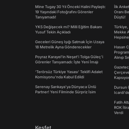
Mine Tugay 30 Yıl Önceki Halini Paylaştı:
İlk Anke
19 Yaşındaki Fotoğrafını Görenler
Oranı Be
Tanıyamadı!
Düştü!
YKS Değişecek mi? Milli Eğitim Bakanı
Türkiye,
Yusuf Tekin Açıkladı
Mekke An
Hepsine 
Geceleri Güneş Işığı Satmak İçin Uzaya
18 Metrelik Ayna Gönderecekler
Hasan C
Programı
Poyraz Karayel'in Neşet'i Tolga Güleç'i
Alınıp Sı
Görenler Tanıyamadı: İşte Yeni İmajı
Gazeteci
‘Terörsüz Türkiye Yasası’ Teklifi Adalet
Çerçeve 
Komisyonu'nda Kabul Edildi
Kapsıyo
Serenay Sarıkaya'ya Dünyaca Ünlü
Dursun 
Partner! Yeni Filminde Sürpriz İsim
Icardi'd
Fatih Al
ROK İtir
Verdi
Keşfet