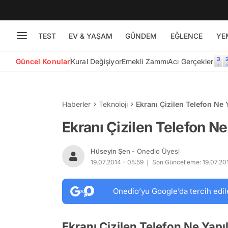
TEST
EV & YAŞAM
GÜNDEM
EĞLENCE
YE
Güncel Konular
Kural Değişiyor
Emekli Zammı
Acı Gerçekler
Haberler
Teknoloji
Ekranı Çizilen Telefon Ne 
Ekranı Çizilen Telefon Ne
Hüseyin Şen
- Onedio Üyesi
19.07.2014 - 05:59
Son Güncelleme: 19.07.201
Onedio’yu Google’da tercih edil
Ekranı Çizilen Telefon Ne Yapıl