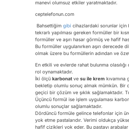
manevi olumsuz etkiler yaratmaktadır.
ceptelefonun.com
Bahsettiğim
gibi
cihazlardaki sorunlar için 
tekrarlı yapılması gereken formüller bir kı
formüller ve aşırı hasar görmüş ve hafif ha
Bu formüller uygulanırken aşırı derecede dikk
olmak üzere bu formüllerin adından ve öze
En etkili ve evlerde rahat bulunma olasılığı
rol oynamaktadır.
İki ölçü
karbonat
ve
su ile krem
kıvamına ge
bekletip olumlu sonuç almak mümkün. Bir diğ
geçici bir çözüm ve şıklık sağlamaktadır. T
Üçüncü formül ise işlem uygulaması karbon
olumlu sonuçlar sağlamaktadır.
Dördüncü formüle gelince telefonlar için üre
yok etme pastalarıdır. Verimi oldukça yüksek
hafif çizikleri yok eder. Bu pastayı arabala