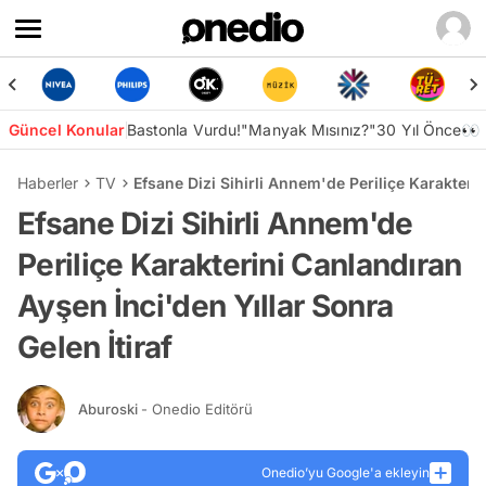
Güncel Konular
Bastonla Vurdu!
"Manyak Mısınız?"
30 Yıl Önce👀
Haberler
TV
Efsane Dizi Sihirli Annem'de Periliçe Karakterin
Efsane Dizi Sihirli Annem'de
Periliçe Karakterini Canlandıran
Ayşen İnci'den Yıllar Sonra
Gelen İtiraf
Aburoski
- Onedio Editörü
Onedio’yu Google'a ekleyin