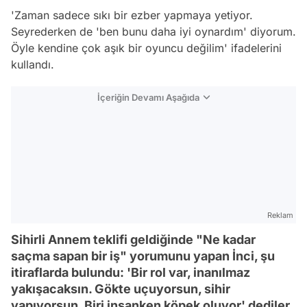
'Zaman sadece sıkı bir ezber yapmaya yetiyor.
Seyrederken de 'ben bunu daha iyi oynardım' diyorum.
Öyle kendine çok aşık bir oyuncu değilim' ifadelerini
kullandı.
İçeriğin Devamı Aşağıda
Reklam
Sihirli Annem teklifi geldiğinde "Ne kadar
saçma sapan bir iş" yorumunu yapan İnci, şu
itiraflarda bulundu: 'Bir rol var, inanılmaz
yakışacaksın. Gökte uçuyorsun, sihir
yapıyorsun. Biri insanken köpek oluyor' dediler.