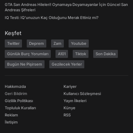
GTA San Andreas Hileleri! Oynamaya Doyamayanlar İçin Güncel San
Andreas Şifreleri
IQ Testi: IQ'unuzun Kaç Olduğunu Merak Ettiniz mi?
Keşfet
Twitter
Deprem
Zam
Youtube
Günlük Burç Yorumları
A101
Tiktok
Son Dakika
Bugün Ne Pişirsem
Gezilecek Yerler
Hakkımızda
Kariyer
Geri Bildirim
Kullanıcı Sözleşmesi
Gizlilik Politikası
Yayın İlkeleri
Topluluk Kuralları
Künye
Reklam
RSS
İletişim