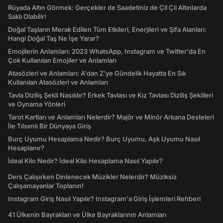
Rüyada Altın Görmek: Gerçekler de Saadetiniz de Çil Çil Altınlarda
Saklı Olabilir!
Doğal Taşların Merak Edilen Tüm Etkileri, Enerjileri ve Şifa Alanları:
Hangi Doğal Taş Ne İşe Yarar?
Emojilerin Anlamları: 2023 WhatsApp, Instagram ve Twitter'da En
Çok Kullanılan Emojiler ve Anlamları
Atasözleri ve Anlamları: A'dan Z'ye Gündelik Hayatta En Sık
Kullanılan Atasözleri ve Anlamları
Tavla Diziliş Şekli Nasıldır? Erkek Tavlası ve Kız Tavlası Diziliş Şekilleri
ve Oynama Yönleri
Tarot Kartları ve Anlamları Nelerdir? Majör ve Minör Arkana Desteleri
İle Tılsımlı Bir Dünyaya Giriş
Burç Uyumu Hesaplama Nedir? Burç Uyumu, Aşk Uyumu Nasıl
Hesaplanır?
İdeal Kilo Nedir? İdeal Kilo Hesaplama Nasıl Yapılır?
Ders Çalışırken Dinlenecek Müzikler Nelerdir? Müziksiz
Çalışamayanlar Toplanın!
Instagram Giriş Nasıl Yapılır? Instagram'a Giriş İşlemleri Rehberi
41 Ülkenin Bayrakları ve Ülke Bayraklarının Anlamları