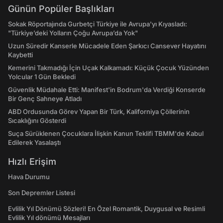
Günün Popüler Başlıkları
Sokak Röportajında Gurbetçi Türkiye ile Avrupa'yı Kıyasladı:
"Türkiye’deki Yolların Çoğu Avrupa’da Yok"
Uzun Süredir Kanserle Mücadele Eden Şarkıcı Cansever Hayatını
Kaybetti
Kemerini Takmadığı İçin Uçak Kalkamadı: Küçük Çocuk Yüzünden
Yolcular 1 Gün Bekledi
Güvenlik Müdahale Etti: Manifest'in Bodrum'da Verdiği Konserde
Bir Genç Sahneye Atladı
ABD Ordusunda Görev Yapan Bir Türk, Kaliforniya Çöllerinin
Sıcaklığını Gösterdi
Suça Sürüklenen Çocuklara İlişkin Kanun Teklifi TBMM'de Kabul
Edilerek Yasalaştı
Hızlı Erişim
Hava Durumu
Son Depremler Listesi
Evlilik Yıl Dönümü Sözleri! En Özel Romantik, Duygusal ve Resimli
Evlilik Yıl dönümü Mesajları