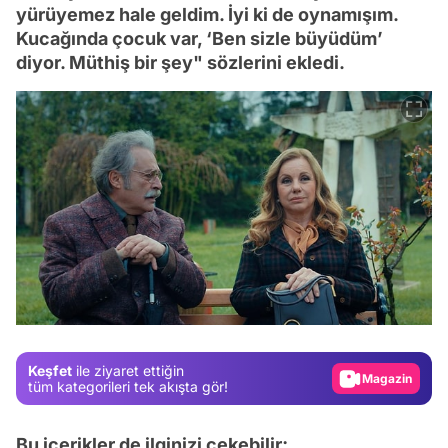
yürüyemez hale geldim. İyi ki de oynamışım.
Kucağında çocuk var, ‘Ben sizle büyüdüm’
diyor. Müthiş bir şey" sözlerini ekledi.
Video
Test
Gündem
Magazin
Keşfet
ile ziyaret ettiğin
Video
tüm kategorileri tek akışta gör!
Test
Bu içerikler de ilginizi çekebilir;