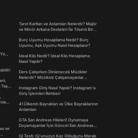
Tarot Kartları ve Anlamları Nelerdir? Majör
ve Minör Arkana Desteleri İle Tılsımlı Bir
Dünyaya Giriş
Burç Uyumu Hesaplama Nedir? Burç
Uyumu, Aşk Uyumu Nasıl Hesaplanır?
Yıl
İdeal Kilo Nedir? İdeal Kilo Hesaplama
Nasıl Yapılır?
abilir!
Ders Çalışırken Dinlenecek Müzikler
Nelerdir? Müziksiz Çalışamayanlar
eri,
Toplanın!
l Taş
Instagram Giriş Nasıl Yapılır? Instagram'a
Giriş İşlemleri Rehberi
,
nılan
41 Ülkenin Bayrakları ve Ülke Bayraklarının
Anlamları
GTA San Andreas Hileleri! Oynamaya
Doyamayanlar İçin Güncel San Andreas
ası ve
Şifreleri
IQ Testi: IQ'unuzun Kaç Olduğunu Merak