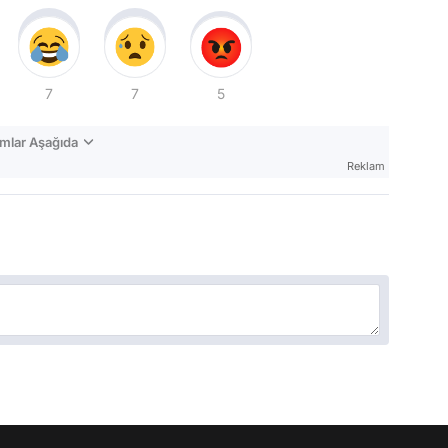
7
7
5
mlar Aşağıda
Reklam