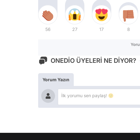
56
27
17
8
Yoru
ONEDİO ÜYELERİ NE DİYOR?
Yorum Yazın