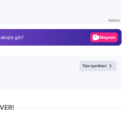
Video
Test
Reklam
Gündem
 akışta gör!
Magazin
Video
Test
Tüm içerikleri
 VER!