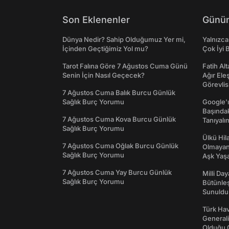
Son Eklenenler
Günün
Dünya Nedir? Sahip Olduğumuz Yer mi,
Yalnızca
İçinden Geçtiğimiz Yol mu?
Çok İyi B
Tarot Falına Göre 7 Ağustos Cuma Günü
Fatih Al
Senin İçin Nasıl Geçecek?
Ağır Ele
Görevlis
7 Ağustos Cuma Balık Burcu Günlük
Sağlık Burç Yorumu
Google'ı
Başında
7 Ağustos Cuma Kova Burcu Günlük
Tanıyalı
Sağlık Burç Yorumu
Ülkü Hila
7 Ağustos Cuma Oğlak Burcu Günlük
Olmayan
Sağlık Burç Yorumu
Aşk Yaşad
7 Ağustos Cuma Yay Burcu Günlük
Milli Da
Sağlık Burç Yorumu
Bütünleş
Sunuldu
Türk Hav
Generali
Olduğu O