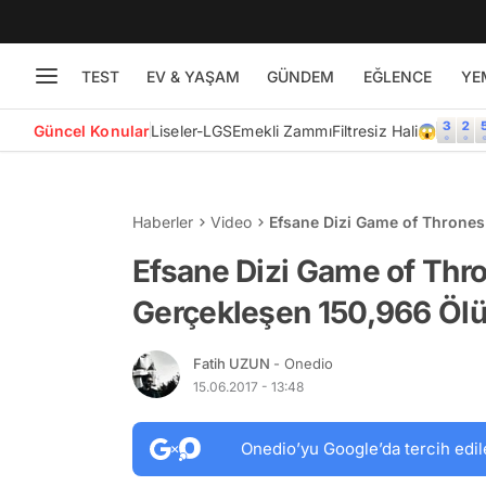
TEST
EV & YAŞAM
GÜNDEM
EĞLENCE
YE
Güncel Konular
Liseler-LGS
Emekli Zammı
Filtresiz Hali😱
Haberler
Video
Efsane Dizi Game of Throne
Efsane Dizi Game of Thr
Gerçekleşen 150,966 Öl
Fatih UZUN
- Onedio
15.06.2017 - 13:48
Onedio’yu Google’da tercih edil