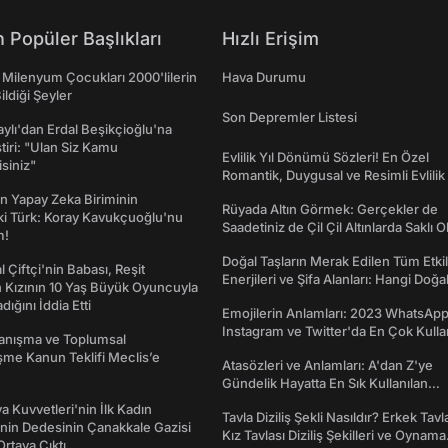
 Popüler Başlıkları
Hızlı Erişim
 Milenyum Çocukları 2000'lilerin
Hava Durumu
ildiği Şeyler
Son Depremler Listesi
taylı'dan Erdal Beşikçioğlu'na
ştiri: "Ulan Siz Kamu
Evlilik Yıl Dönümü Sözleri! En Özel
isiniz"
Romantik, Duygusal ve Resimli Evlilik 
dönümü Mesajları
n Yapay Zeka Biriminin
Rüyada Altın Görmek: Gerçekler de
ki Türk: Koray Kavukçuoğlu'nu
Saadetiniz de Çil Çil Altınlarda Saklı Ol
m!
Doğal Taşların Merak Edilen Tüm Etkil
l Çiftçi'nin Babası, Reşit
Enerjileri ve Şifa Alanları: Hangi Doğa
 Kızının 10 Yaş Büyük Oyuncuyla
Ne İşe Yarar?
ığını İddia Etti
Emojilerin Anlamları: 2023 WhatsApp
Instagram ve Twitter'da En Çok Kulla
yanışma ve Toplumsal
Emojiler ve Anlamları
me Kanun Teklifi Meclis’e
Atasözleri ve Anlamları: A'dan Z'ye
Gündelik Hayatta En Sık Kullanılan
Atasözleri ve Anlamları
a Kuvvetleri'nin İlk Kadın
Tavla Diziliş Şekli Nasıldır? Erkek Tavl
nin Dedesinin Çanakkale Gazisi
Kız Tavlası Diziliş Şekilleri ve Oynama
rtaya Çıktı