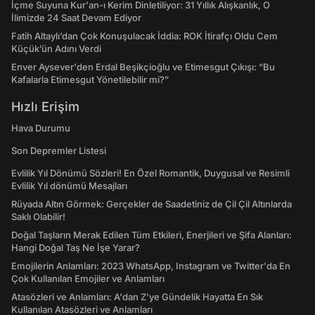
İçme Suyuna Kur'an-ı Kerim Dinletiliyor: 31 Yıllık Alışkanlık, O
İlimizde 24 Saat Devam Ediyor
Fatih Altaylı’dan Çok Konuşulacak İddia: ROK İtirafçı Oldu Cem
Küçük’ün Adını Verdi
Enver Aysever'den Erdal Beşikçioğlu ve Etimesgut Çıkışı: “Bu
Kafalarla Etimesgut Yönetilebilir mi?”
Hızlı Erişim
Hava Durumu
Son Depremler Listesi
Evlilik Yıl Dönümü Sözleri! En Özel Romantik, Duygusal ve Resimli
Evlilik Yıl dönümü Mesajları
Rüyada Altın Görmek: Gerçekler de Saadetiniz de Çil Çil Altınlarda
Saklı Olabilir!
Doğal Taşların Merak Edilen Tüm Etkileri, Enerjileri ve Şifa Alanları:
Hangi Doğal Taş Ne İşe Yarar?
Emojilerin Anlamları: 2023 WhatsApp, Instagram ve Twitter'da En
Çok Kullanılan Emojiler ve Anlamları
Atasözleri ve Anlamları: A'dan Z'ye Gündelik Hayatta En Sık
Kullanılan Atasözleri ve Anlamları