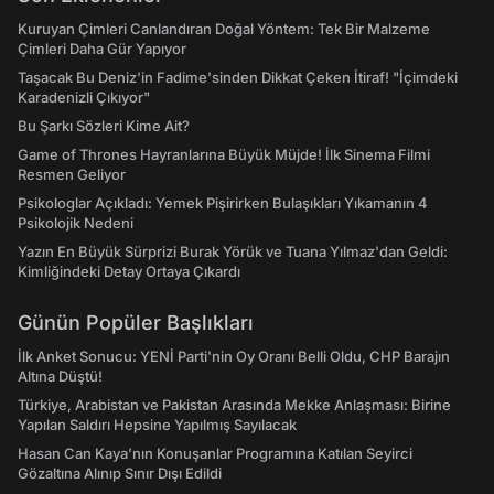
Kuruyan Çimleri Canlandıran Doğal Yöntem: Tek Bir Malzeme
Çimleri Daha Gür Yapıyor
Taşacak Bu Deniz'in Fadime'sinden Dikkat Çeken İtiraf! "İçimdeki
Karadenizli Çıkıyor"
Bu Şarkı Sözleri Kime Ait?
Game of Thrones Hayranlarına Büyük Müjde! İlk Sinema Filmi
Resmen Geliyor
Psikologlar Açıkladı: Yemek Pişirirken Bulaşıkları Yıkamanın 4
Psikolojik Nedeni
Yazın En Büyük Sürprizi Burak Yörük ve Tuana Yılmaz'dan Geldi:
Kimliğindeki Detay Ortaya Çıkardı
Günün Popüler Başlıkları
İlk Anket Sonucu: YENİ Parti'nin Oy Oranı Belli Oldu, CHP Barajın
Altına Düştü!
Türkiye, Arabistan ve Pakistan Arasında Mekke Anlaşması: Birine
Yapılan Saldırı Hepsine Yapılmış Sayılacak
Hasan Can Kaya’nın Konuşanlar Programına Katılan Seyirci
Gözaltına Alınıp Sınır Dışı Edildi