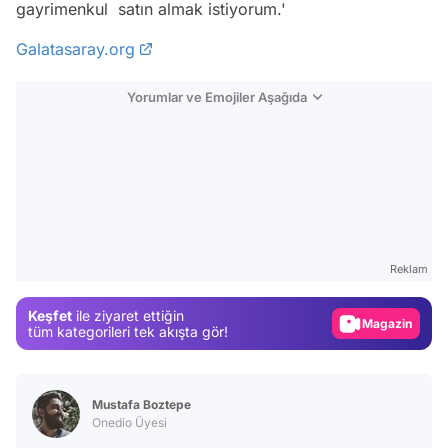
gayrimenkul satın almak istiyorum.'
Galatasaray.org
Yorumlar ve Emojiler Aşağıda
Video
Test
Reklam
Gündem
Keşfet
ile ziyaret ettiğin
Magazin
tüm kategorileri tek akışta gör!
Video
Test
Mustafa Boztepe
Onedio Üyesi