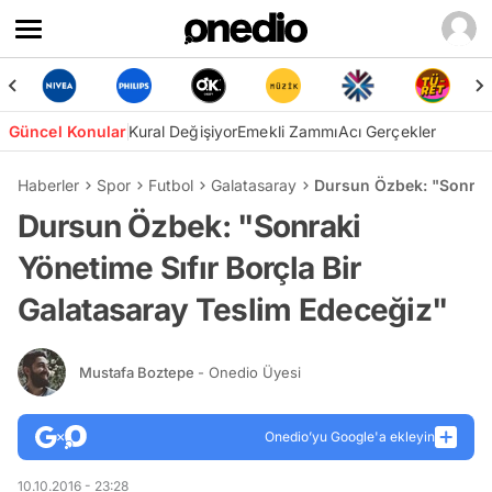
Güncel Konular
Kural Değişiyor
Emekli Zammı
Acı Gerçekler
Haberler
Spor
Futbol
Galatasaray
Dursun Özbek: "Sonraki
Dursun Özbek: "Sonraki
Yönetime Sıfır Borçla Bir
Galatasaray Teslim Edeceğiz"
Mustafa Boztepe
- Onedio Üyesi
Onedio’yu Google'a ekleyin
10.10.2016 - 23:28