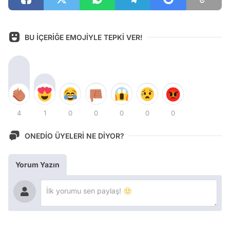
BU İÇERİĞE EMOJİYLE TEPKİ VER!
4
1
0
0
0
0
0
ONEDİO ÜYELERİ NE DİYOR?
Yorum Yazın