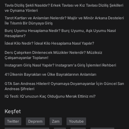
Tavla Diziliş Şekli Nasıldır? Erkek Tavlası ve Kız Tavlası Diziliş Şekilleri
ve Oynama Yönleri
Tarot Kartları ve Anlamları Nelerdir? Majör ve Minör Arkana Desteleri
İle Tılsımlı Bir Dünyaya Giriş
Burç Uyumu Hesaplama Nedir? Burç Uyumu, Aşk Uyumu Nasıl
Hesaplanır?
İdeal Kilo Nedir? İdeal Kilo Hesaplama Nasıl Yapılır?
Ders Çalışırken Dinlenecek Müzikler Nelerdir? Müziksiz
Çalışamayanlar Toplanın!
Instagram Giriş Nasıl Yapılır? Instagram'a Giriş İşlemleri Rehberi
41 Ülkenin Bayrakları ve Ülke Bayraklarının Anlamları
GTA San Andreas Hileleri! Oynamaya Doyamayanlar İçin Güncel San
Andreas Şifreleri
IQ Testi: IQ'unuzun Kaç Olduğunu Merak Ettiniz mi?
Keşfet
Twitter
Deprem
Zam
Youtube