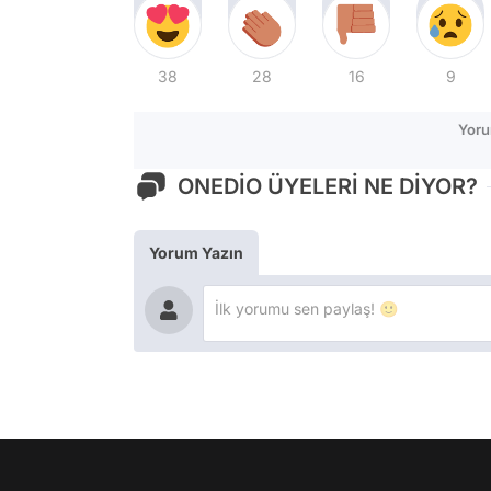
38
28
16
9
Yoru
ONEDİO ÜYELERİ NE DİYOR?
Yorum Yazın