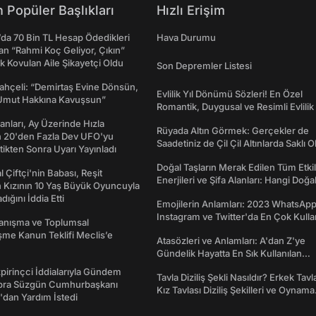
 Popüler Başlıkları
Hızlı Erişim
da 70 Bin TL Hesap Ödedikleri
Hava Durumu
n “Rahmi Koç Geliyor, Çıkın”
k Kovulan Aile Şikayetçi Oldu
Son Depremler Listesi
ahçeli: “Demirtaş Evine Dönsün,
Evlilik Yıl Dönümü Sözleri! En Özel
Umut Hakkına Kavuşsun”
Romantik, Duygusal ve Resimli Evlilik 
dönümü Mesajları
sanları, Ay Üzerinde Hızla
Rüyada Altın Görmek: Gerçekler de
n 20'den Fazla Dev UFO'yu
Saadetiniz de Çil Çil Altınlarda Saklı Ol
ttikten Sonra Uyarı Yayınladı
Doğal Taşların Merak Edilen Tüm Etkil
l Çiftçi'nin Babası, Reşit
Enerjileri ve Şifa Alanları: Hangi Doğa
 Kızının 10 Yaş Büyük Oyuncuyla
Ne İşe Yarar?
ığını İddia Etti
Emojilerin Anlamları: 2023 WhatsApp
Instagram ve Twitter'da En Çok Kulla
yanışma ve Toplumsal
Emojiler ve Anlamları
me Kanun Teklifi Meclis’e
Atasözleri ve Anlamları: A'dan Z'ye
Gündelik Hayatta En Sık Kullanılan
Atasözleri ve Anlamları
irinçci İddialarıyla Gündem
Tavla Diziliş Şekli Nasıldır? Erkek Tavl
bra Süzgün Cumhurbaşkanı
Kız Tavlası Diziliş Şekilleri ve Oynama
dan Yardım İstedi
Yönleri