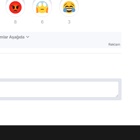
8
6
3
mlar Aşağıda
Reklam