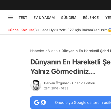
TEST
EV & YAŞAM
GÜNDEM
EĞLENCE
YE
Güncel Konular
Bu Gece Uyku Yok
2027 İçin Rakam
Yeni İsim
Haberler
Video
Dünyanın En Hareketli Şehri 
Dünyanın En Hareketli Şe
Yalnız Görmediniz...
Berkan Özgubar
- Onedio Editörü
28.11.2016 - 16:38
Onedio’yu Google’da tercih edil