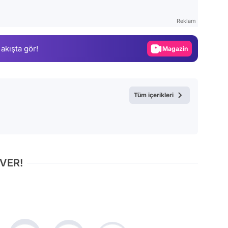
Test
Reklam
Gündem
 akışta gör!
Magazin
Video
Test
Tüm içerikleri
 VER!