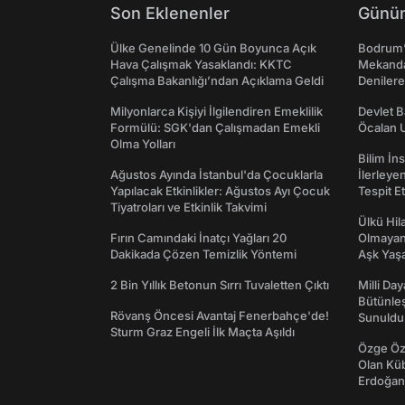
Son Eklenenler
Günün
Ülke Genelinde 10 Gün Boyunca Açık
Bodrum’
Hava Çalışmak Yasaklandı: KKTC
Mekanda
Çalışma Bakanlığı’ndan Açıklama Geldi
Denilere
Milyonlarca Kişiyi İlgilendiren Emeklilik
Devlet B
Formülü: SGK'dan Çalışmadan Emekli
Öcalan 
Olma Yolları
Bilim İn
Ağustos Ayında İstanbul'da Çocuklarla
İlerleye
Yapılacak Etkinlikler: Ağustos Ayı Çocuk
Tespit E
Tiyatroları ve Etkinlik Takvimi
Ülkü Hila
Fırın Camındaki İnatçı Yağları 20
Olmayan
Dakikada Çözen Temizlik Yöntemi
Aşk Yaşad
2 Bin Yıllık Betonun Sırrı Tuvaletten Çıktı
Milli Da
Bütünleş
Rövanş Öncesi Avantaj Fenerbahçe'de!
Sunuldu
Sturm Graz Engeli İlk Maçta Aşıldı
Özge Özp
Olan Kü
Erdoğan'