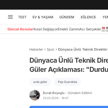
TEST
EV & YAŞAM
GÜNDEM
EĞLENCE
YE
Güncel Konular
Kural Değişiyor
Emekli Zammı
Acı Gerçekler
Haberler
Spor
Dünyaca Ünlü Teknik Direktör
"Durdurulamaz"
Dünyaca Ünlü Teknik Dir
Güler Açıklaması: "Durd
arda güler
Pep Guardiola
Burak Boyoglu
- Gündem Editörü
23.05.2024 - 16:47