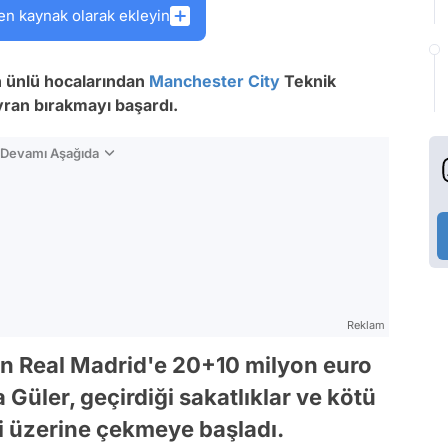
en kaynak olarak ekleyin
n ünlü hocalarından
Manchester City
Teknik
yran bırakmayı başardı.
n Devamı Aşağıda
Reklam
 Real Madrid'e 20+10 milyon euro
Güler, geçirdiği sakatlıklar ve kötü
ri üzerine çekmeye başladı.