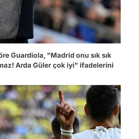
öre Guardiola, "Madrid onu sık sık
z! Arda Güler çok iyi" ifadelerini