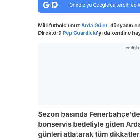
Onedio’yu Google’da tercih edil
Milli futbolcumuz
Arda Güler
, dünyanın e
Direktörü
Pep Guardiola
'yı da kendine ha
İçeriği
Sezon başında Fenerbahçe'den
bonservis bedeliyle giden Arda 
günleri atlatarak tüm dikkatle