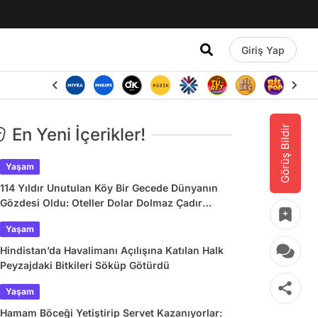
Giriş Yap
Görüş Bildir
En Yeni İçerikler!
Yaşam
114 Yıldır Unutulan Köy Bir Gecede Dünyanın
Gözdesi Oldu: Oteller Dolar Dolmaz Çadır
Kurdular
Yaşam
Hindistan’da Havalimanı Açılışına Katılan Halk
Peyzajdaki Bitkileri Söküp Götürdü
Yaşam
Hamam Böceği Yetiştirip Servet Kazanıyorlar: