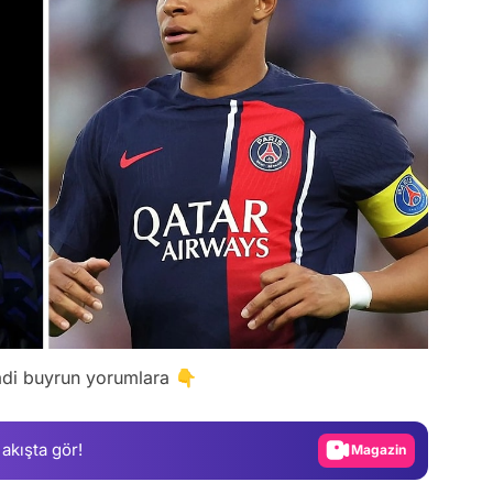
Video
Test
di buyrun yorumlara 👇
Gündem
Magazin
 akışta gör!
Video
Test