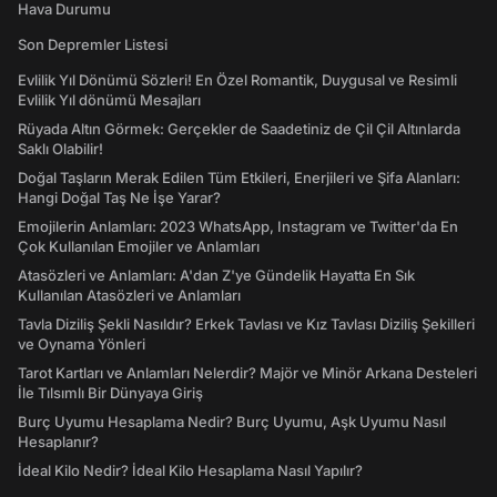
Hava Durumu
Son Depremler Listesi
Evlilik Yıl Dönümü Sözleri! En Özel Romantik, Duygusal ve Resimli
Evlilik Yıl dönümü Mesajları
Rüyada Altın Görmek: Gerçekler de Saadetiniz de Çil Çil Altınlarda
Saklı Olabilir!
Doğal Taşların Merak Edilen Tüm Etkileri, Enerjileri ve Şifa Alanları:
Hangi Doğal Taş Ne İşe Yarar?
Emojilerin Anlamları: 2023 WhatsApp, Instagram ve Twitter'da En
Çok Kullanılan Emojiler ve Anlamları
Atasözleri ve Anlamları: A'dan Z'ye Gündelik Hayatta En Sık
Kullanılan Atasözleri ve Anlamları
Tavla Diziliş Şekli Nasıldır? Erkek Tavlası ve Kız Tavlası Diziliş Şekilleri
ve Oynama Yönleri
Tarot Kartları ve Anlamları Nelerdir? Majör ve Minör Arkana Desteleri
İle Tılsımlı Bir Dünyaya Giriş
Burç Uyumu Hesaplama Nedir? Burç Uyumu, Aşk Uyumu Nasıl
Hesaplanır?
İdeal Kilo Nedir? İdeal Kilo Hesaplama Nasıl Yapılır?