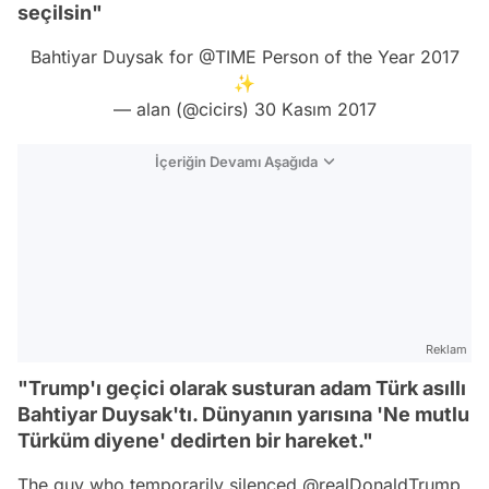
seçilsin"
Bahtiyar Duysak for
@TIME
Person of the Year 2017
✨
— alan (@cicirs)
30 Kasım 2017
İçeriğin Devamı Aşağıda
Reklam
"Trump'ı geçici olarak susturan adam Türk asıllı
Bahtiyar Duysak'tı. Dünyanın yarısına 'Ne mutlu
Türküm diyene' dedirten bir hareket."
The guy who temporarily silenced
@realDonaldTrump