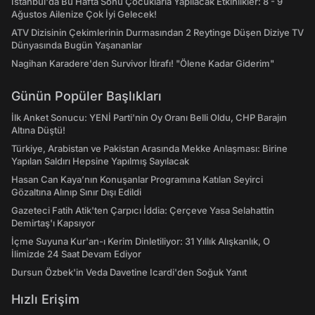
İstanbul'da Bu Hafta Sonu Çocuklarla Yapılacak Etkinlikler: 8 - 9
Ağustos Ailenize Çok İyi Gelecek!
ATV Dizisinin Çekimlerinin Durmasından 2 Reytinge Düşen Diziye TV
Dünyasında Bugün Yaşananlar
Nagihan Karadere'den Survivor İtirafı! "Ölene Kadar Giderim"
Günün Popüler Başlıkları
İlk Anket Sonucu: YENİ Parti'nin Oy Oranı Belli Oldu, CHP Barajın
Altına Düştü!
Türkiye, Arabistan ve Pakistan Arasında Mekke Anlaşması: Birine
Yapılan Saldırı Hepsine Yapılmış Sayılacak
Hasan Can Kaya’nın Konuşanlar Programına Katılan Seyirci
Gözaltına Alınıp Sınır Dışı Edildi
Gazeteci Fatih Atik'ten Çarpıcı İddia: Çerçeve Yasa Selahattin
Demirtaş'ı Kapsıyor
İçme Suyuna Kur'an-ı Kerim Dinletiliyor: 31 Yıllık Alışkanlık, O
İlimizde 24 Saat Devam Ediyor
Dursun Özbek'in Veda Davetine Icardi'den Soğuk Yanıt
Hızlı Erişim