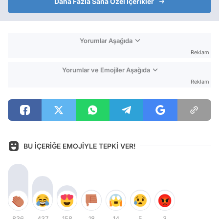
Daha Fazla Sana Özel İçerikler
Yorumlar Aşağıda
Reklam
Yorumlar ve Emojiler Aşağıda
Reklam
BU İÇERİĞE EMOJİYLE TEPKİ VER!
836
437
158
18
14
5
3