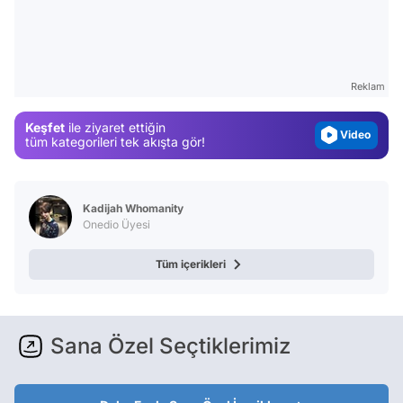
Video
Test
Gündem
Reklam
Magazin
Keşfet
ile ziyaret ettiğin
Video
tüm kategorileri tek akışta gör!
Test
Kadijah Whomanity
Onedio Üyesi
Tüm içerikleri
Sana Özel Seçtiklerimiz