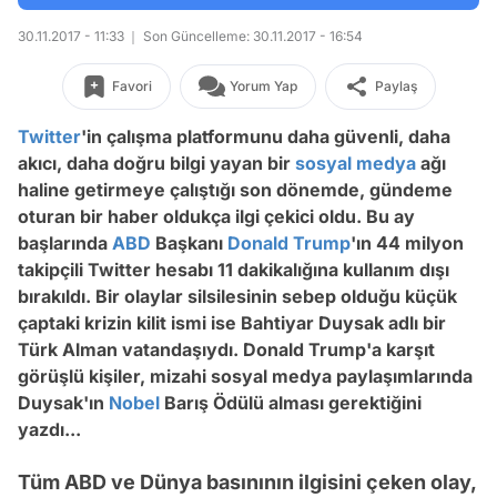
30.11.2017 - 11:33
Son Güncelleme: 30.11.2017 - 16:54
Favori
Yorum Yap
Paylaş
Twitter
'in çalışma platformunu daha güvenli, daha
akıcı, daha doğru bilgi yayan bir
sosyal medya
ağı
haline getirmeye çalıştığı son dönemde, gündeme
oturan bir haber oldukça ilgi çekici oldu. Bu ay
başlarında
ABD
Başkanı
Donald Trump
'ın 44 milyon
takipçili Twitter hesabı 11 dakikalığına kullanım dışı
bırakıldı. Bir olaylar silsilesinin sebep olduğu küçük
çaptaki krizin kilit ismi ise Bahtiyar Duysak adlı bir
Türk Alman vatandaşıydı. Donald Trump'a karşıt
görüşlü kişiler, mizahi sosyal medya paylaşımlarında
Duysak'ın
Nobel
Barış Ödülü alması gerektiğini
yazdı...
Tüm ABD ve Dünya basınının ilgisini çeken olay,