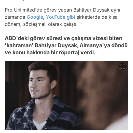
Pro Unlimited'de görev yapan Bahtiyar Duysak aynı
zamanda
Google
,
YouTube
gibi
şirketlerde de kısa
dönem, sözleşmeli olarak çalıştı.
ABD'deki görev süresi ve çalışma vizesi biten
'kahraman' Bahtiyar Duysak, Almanya'ya döndü
ve konu hakkında bir röportaj verdi.