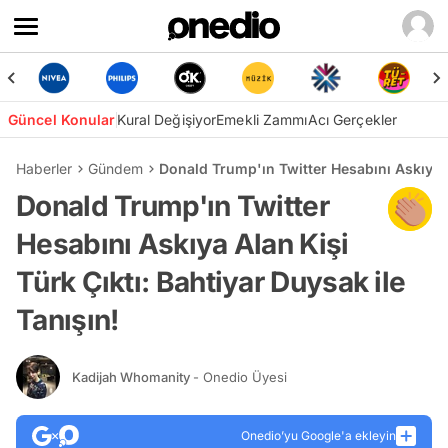
Güncel Konular
Kural Değişiyor
Emekli Zammı
Acı Gerçekler
Haberler
Gündem
Donald Trump'ın Twitter Hesabını Askıya Al
Donald Trump'ın Twitter
Hesabını Askıya Alan Kişi
Türk Çıktı: Bahtiyar Duysak ile
Tanışın!
Kadijah Whomanity
- Onedio Üyesi
Onedio’yu Google'a ekleyin