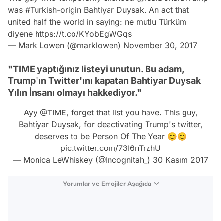
was
#Turkish
-origin Bahtiyar Duysak. An act that
united half the world in saying: ne mutlu Türküm
diyene
https://t.co/KYobEgWGqs
— Mark Lowen (@marklowen)
November 30, 2017
"TIME yaptığınız listeyi unutun. Bu adam,
Trump'ın Twitter'ını kapatan Bahtiyar Duysak
Yılın İnsanı olmayı hakkediyor."
Ayy
@TIME
, forget that list you have. This guy,
Bahtiyar Duysak, for deactivating Trump's twitter,
deserves to be Person Of The Year 😊😊
pic.twitter.com/73I6nTrzhU
— Monica LeWhiskey (@Incognitah_)
30 Kasım 2017
Yorumlar ve Emojiler Aşağıda