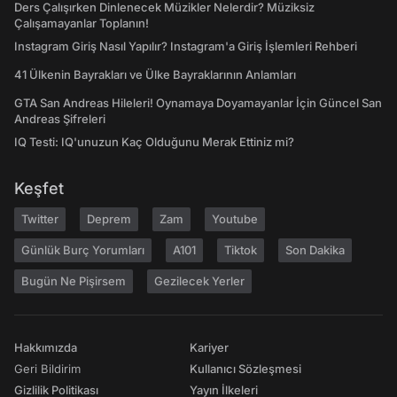
Ders Çalışırken Dinlenecek Müzikler Nelerdir? Müziksiz
Çalışamayanlar Toplanın!
Instagram Giriş Nasıl Yapılır? Instagram'a Giriş İşlemleri Rehberi
41 Ülkenin Bayrakları ve Ülke Bayraklarının Anlamları
GTA San Andreas Hileleri! Oynamaya Doyamayanlar İçin Güncel San
Andreas Şifreleri
IQ Testi: IQ'unuzun Kaç Olduğunu Merak Ettiniz mi?
Keşfet
Twitter
Deprem
Zam
Youtube
Günlük Burç Yorumları
A101
Tiktok
Son Dakika
Bugün Ne Pişirsem
Gezilecek Yerler
Hakkımızda
Kariyer
Geri Bildirim
Kullanıcı Sözleşmesi
Gizlilik Politikası
Yayın İlkeleri