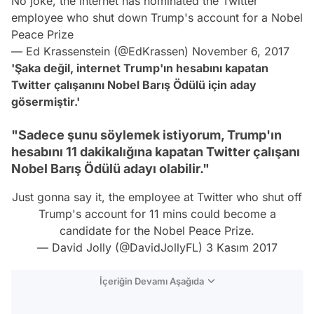
No joke, the internet has nominated the Twitter
employee who shut down Trump's account for a Nobel
Peace Prize
— Ed Krassenstein (@EdKrassen)
November 6, 2017
'Şaka değil, internet Trump'ın hesabını kapatan
Twitter
çalışanını
Nobel
Barış Ödülü için aday
gösermiştir.'
"Sadece şunu söylemek istiyorum, Trump'ın
hesabını 11 dakikalığına kapatan Twitter çalışanı
Nobel Barış Ödülü adayı olabilir."
Just gonna say it, the employee at Twitter who shut off
Trump's account for 11 mins could become a
candidate for the Nobel Peace Prize.
— David Jolly (@DavidJollyFL)
3 Kasım 2017
İçeriğin Devamı Aşağıda