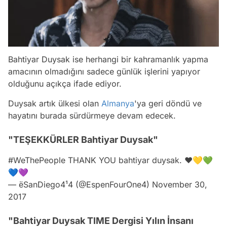
Bahtiyar Duysak ise herhangi bir kahramanlık yapma
amacının olmadığını sadece günlük işlerini yapıyor
olduğunu açıkça ifade ediyor.
Duysak artık ülkesi olan
Almanya
'ya geri döndü ve
hayatını burada sürdürmeye devam edecek.
"TEŞEKKÜRLER Bahtiyar Duysak"
#WeThePeople
THANK YOU bahtiyar duysak. ❤💛💚
💙💜
— ëSanDiego4¹4 (@EspenFourOne4)
November 30,
2017
"Bahtiyar Duysak TIME Dergisi Yılın İnsanı