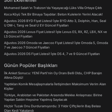
Son Eklenenler
Mohamed Salah'ın Trabzon'da Yaşayacağı Lüks Villa Ortaya Çıktı
Koca Köyü Tek Bir Binaya Taşıdılar: Beton Kulelerin Yerini Alacak!
Ağustos 2026 BYD Fiyat Listesi! İşte BYD Atto 3, Dolphin, Han, Seal
U DM-i, Tang ve Seal U EV Güncel Fiyatları
Ağustos 2026 Lexus Fiyat Listesi! İşte Lexus ES, RX, RZ, LBX, NX ve
LS Güncel Fiyatları
Ağustos 2026 Omoda ve Jaecoo Fiyat Listesi! İşte Omoda 5, Omoda
7 ve Jaecoo 7 Güncel Fiyatları
Ağustos 2026 DS Fiyat Listesi! İşte DS 4, 7 ve 9 Güncel Fiyatları
Günün Popüler Başlıkları
İlk Anket Sonucu: YENİ Parti'nin Oy Oranı Belli Oldu, CHP Barajın
Altına Düştü!
Yaptıkları Komik Mesajlaşmalarla İletişimden Maksimum Verim Alan
Kişiler
Türkiye, Arabistan ve Pakistan Arasında Mekke Anlaşması: Birine
Yapılan Saldırı Hepsine Yapılmış Sayılacak
Hiçbir Tuzak Onu Durduramıyordu: 3 Yıldır Çiftçilerin Baş Belası
Olan Kedi Yakalandı