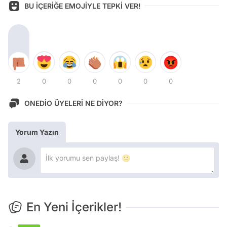
BU İÇERİĞE EMOJİYLE TEPKİ VER!
2
0
0
0
0
0
0
ONEDİO ÜYELERİ NE DİYOR?
Yorum Yazın
En Yeni İçerikler!