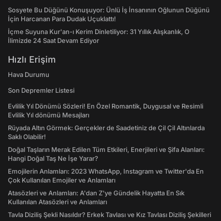
Sosyete Bu Düğünü Konuşuyor: Ünlü İş İnsanının Oğlunun Düğünü
İçin Harcanan Para Dudak Uçuklattı!
İçme Suyuna Kur'an-ı Kerim Dinletiliyor: 31 Yıllık Alışkanlık, O
İlimizde 24 Saat Devam Ediyor
Hızlı Erişim
Hava Durumu
Son Depremler Listesi
Evlilik Yıl Dönümü Sözleri! En Özel Romantik, Duygusal ve Resimli
Evlilik Yıl dönümü Mesajları
Rüyada Altın Görmek: Gerçekler de Saadetiniz de Çil Çil Altınlarda
Saklı Olabilir!
Doğal Taşların Merak Edilen Tüm Etkileri, Enerjileri ve Şifa Alanları:
Hangi Doğal Taş Ne İşe Yarar?
Emojilerin Anlamları: 2023 WhatsApp, Instagram ve Twitter'da En
Çok Kullanılan Emojiler ve Anlamları
Atasözleri ve Anlamları: A'dan Z'ye Gündelik Hayatta En Sık
Kullanılan Atasözleri ve Anlamları
Tavla Diziliş Şekli Nasıldır? Erkek Tavlası ve Kız Tavlası Diziliş Şekilleri