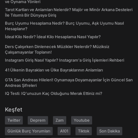
ve Oynama Yönleri
Tarot Kartları ve Anlamları Nelerdir? Majör ve Minör Arkana Desteleri
İle Tılsımlı Bir Dünyaya Giriş
Burç Uyumu Hesaplama Nedir? Burç Uyumu, Aşk Uyumu Nasıl
Hesaplanır?
İdeal Kilo Nedir? İdeal Kilo Hesaplama Nasıl Yapılır?
Ders Çalışırken Dinlenecek Müzikler Nelerdir? Müziksiz
Çalışamayanlar Toplanın!
Instagram Giriş Nasıl Yapılır? Instagram'a Giriş İşlemleri Rehberi
41 Ülkenin Bayrakları ve Ülke Bayraklarının Anlamları
GTA San Andreas Hileleri! Oynamaya Doyamayanlar İçin Güncel San
Andreas Şifreleri
IQ Testi: IQ'unuzun Kaç Olduğunu Merak Ettiniz mi?
Keşfet
Twitter
Deprem
Zam
Youtube
Günlük Burç Yorumları
A101
Tiktok
Son Dakika