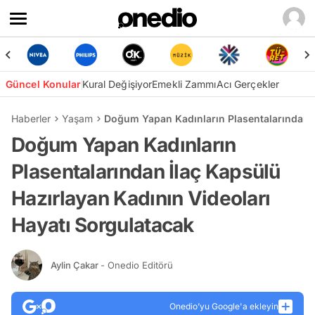
Güncel Konular
Kural Değişiyor
Emekli Zammı
Acı Gerçekler
Haberler
Yaşam
Doğum Yapan Kadınların Plasentalarından İ
Doğum Yapan Kadınların
Plasentalarından İlaç Kapsülü
Hazırlayan Kadının Videoları
Hayatı Sorgulatacak
Aylin Çakar
- Onedio Editörü
Onedio’yu Google'a ekleyin