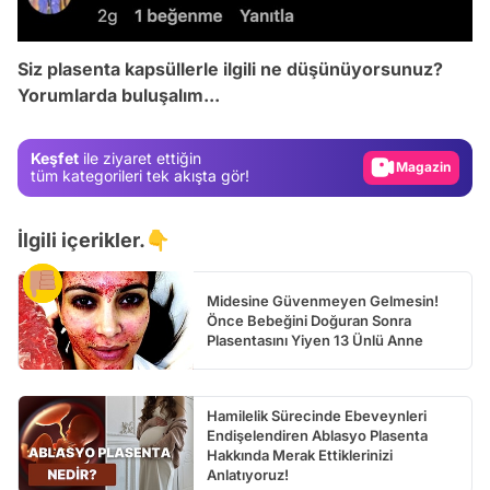
Video
Test
Siz plasenta kapsüllerle ilgili ne düşünüyorsunuz?
Yorumlarda buluşalım...
Gündem
Magazin
Keşfet
ile ziyaret ettiğin
Video
tüm kategorileri tek akışta gör!
Test
İlgili içerikler.👇
Midesine Güvenmeyen Gelmesin!
Önce Bebeğini Doğuran Sonra
Plasentasını Yiyen 13 Ünlü Anne
Hamilelik Sürecinde Ebeveynleri
Endişelendiren Ablasyo Plasenta
Hakkında Merak Ettiklerinizi
Anlatıyoruz!