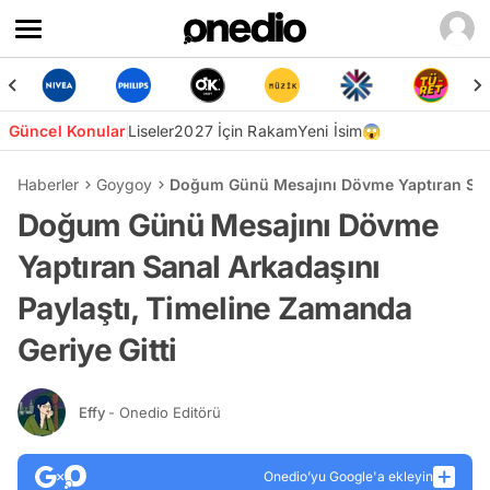
Güncel Konular
Liseler
2027 İçin Rakam
Yeni İsim😱
Haberler
Goygoy
Doğum Günü Mesajını Dövme Yaptıran Sanal
Doğum Günü Mesajını Dövme
Yaptıran Sanal Arkadaşını
Paylaştı, Timeline Zamanda
Geriye Gitti
Effy
- Onedio Editörü
Onedio’yu Google'a ekleyin