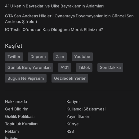
41 Ülkenin Bayrakları ve Ülke Bayraklarının Anlamları
GTA San Andreas Hileleri! Oynamaya Doyamayanlar İçin Güncel San
Andreas Şifreleri
IQ Testi: IQ'unuzun Kaç Olduğunu Merak Ettiniz mi?
Keşfet
Twitter
Deprem
Zam
Youtube
Günlük Burç Yorumları
A101
Tiktok
Son Dakika
Bugün Ne Pişirsem
Gezilecek Yerler
Hakkımızda
Kariyer
Geri Bildirim
Kullanıcı Sözleşmesi
Gizlilik Politikası
Yayın İlkeleri
Topluluk Kuralları
Künye
Reklam
RSS
İletişim