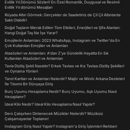
Evlilik Yıl Dönümü Sözleri! En Özel Romantik, Duygusal ve Resimli
Evlilik Yıl dönümü Mesajları
Rüyada Altın Görmek: Gerçekler de Saadetiniz de Çil Çil Altınlarda
Saklı Olabilir!
Doğal Taşların Merak Edilen Tüm Etkileri, Enerjileri ve Şifa Alanları:
Hangi Doğal Taş Ne İşe Yarar?
Emojilerin Anlamları: 2023 WhatsApp, Instagram ve Twitter'da En
Çok Kullanılan Emojiler ve Anlamları
Atasözleri ve Anlamları: A'dan Z'ye Gündelik Hayatta En Sık
Kullanılan Atasözleri ve Anlamları
Tavla Diziliş Şekli Nasıldır? Erkek Tavlası ve Kız Tavlası Diziliş Şekilleri
ve Oynama Yönleri
Tarot Kartları ve Anlamları Nelerdir? Majör ve Minör Arkana Desteleri
İle Tılsımlı Bir Dünyaya Giriş
Burç Uyumu Hesaplama Nedir? Burç Uyumu, Aşk Uyumu Nasıl
Hesaplanır?
İdeal Kilo Nedir? İdeal Kilo Hesaplama Nasıl Yapılır?
Ders Çalışırken Dinlenecek Müzikler Nelerdir? Müziksiz
Çalışamayanlar Toplanın!
Instagram Giriş Nasıl Yapılır? Instagram'a Giriş İşlemleri Rehberi