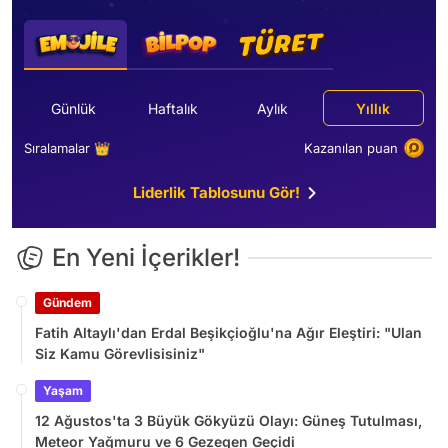
Günlük
Haftalık
Aylık
Yıllık
Sıralamalar 👑
Kazanılan puan
Liderlik Tablosunu Gör!
En Yeni İçerikler!
Gündem
Fatih Altaylı'dan Erdal Beşikçioğlu'na Ağır Eleştiri: "Ulan
Siz Kamu Görevlisisiniz"
Yaşam
12 Ağustos'ta 3 Büyük Gökyüzü Olayı: Güneş Tutulması,
Meteor Yağmuru ve 6 Gezegen Geçidi