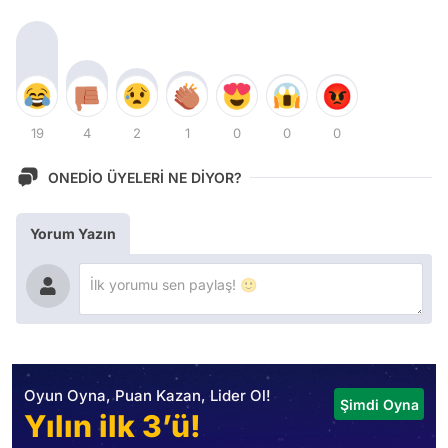
19
4
2
1
0
0
0
ONEDİO ÜYELERİ NE DİYOR?
Yorum Yazın
Oyun Oyna, Puan Kazan, Lider Ol!
Şimdi Oyna
Yılın ilk 3’ü!