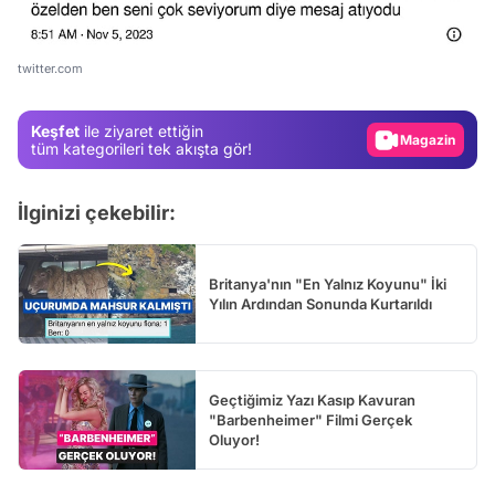
Test
Gündem
twitter.com
Magazin
Keşfet
ile ziyaret ettiğin
Video
tüm kategorileri tek akışta gör!
Test
İlginizi çekebilir:
Britanya'nın "En Yalnız Koyunu" İki
Yılın Ardından Sonunda Kurtarıldı
Geçtiğimiz Yazı Kasıp Kavuran
"Barbenheimer" Filmi Gerçek
Oluyor!