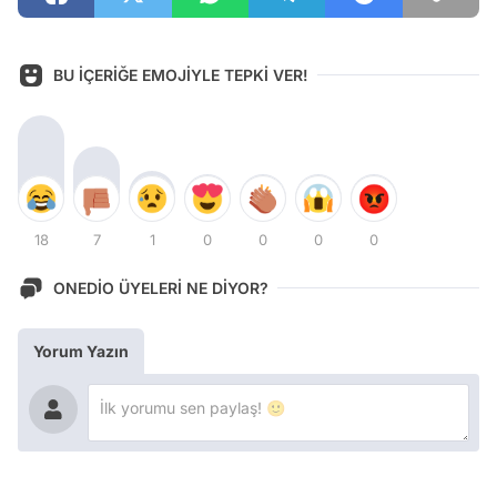
BU İÇERİĞE EMOJİYLE TEPKİ VER!
18
7
1
0
0
0
0
ONEDİO ÜYELERİ NE DİYOR?
Yorum Yazın