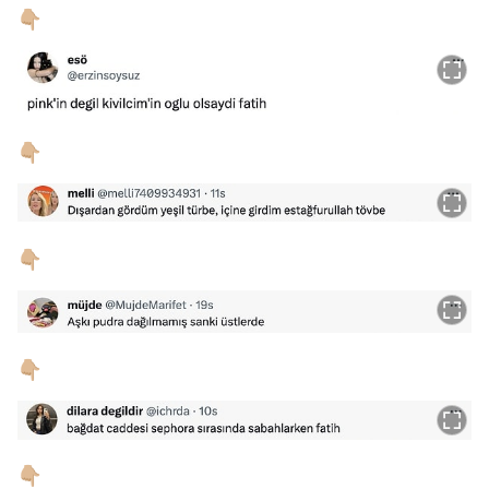
👇🏼
👇🏼
👇🏼
👇🏼
👇🏼