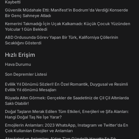
Kaybetti
Güvenlik Müdahale Etti: Manifest'in Bodrum'da Verdiği Konserde
Bir Genç Sahneye Atladı
Kemerini Takmadığı İçin Uçak Kalkamadı: Küçük Çocuk Yüzünden
Yolcular 1 Gün Bekledi
ABD Ordusunda Görev Yapan Bir Türk, Kaliforniya Çöllerinin
Sıcaklığını Gösterdi
Hızlı Erişim
Hava Durumu
Son Depremler Listesi
Evlilik Yıl Dönümü Sözleri! En Özel Romantik, Duygusal ve Resimli
Evlilik Yıl dönümü Mesajları
Rüyada Altın Görmek: Gerçekler de Saadetiniz de Çil Çil Altınlarda
Saklı Olabilir!
Doğal Taşların Merak Edilen Tüm Etkileri, Enerjileri ve Şifa Alanları:
Hangi Doğal Taş Ne İşe Yarar?
Emojilerin Anlamları: 2023 WhatsApp, Instagram ve Twitter'da En
Çok Kullanılan Emojiler ve Anlamları
Atasözleri ve Anlamları: A'dan Z'ye Gündelik Hayatta En Sık