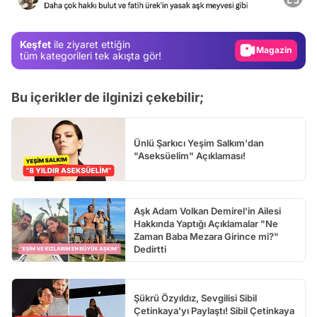
Gündem
Magazin
Keşfet
ile ziyaret ettiğin
tüm kategorileri tek akışta gör!
Video
Test
Bu içerikler de ilginizi çekebilir;
Ünlü Şarkıcı Yeşim Salkım'dan
"Aseksüelim" Açıklaması!
Aşk Adam Volkan Demirel'in Ailesi
Hakkında Yaptığı Açıklamalar "Ne
Zaman Baba Mezara Girince mi?"
Dedirtti
Şükrü Özyıldız, Sevgilisi Sibil
Çetinkaya'yı Paylaştı! Sibil Çetinkaya