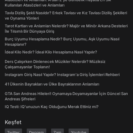
Kullanılan Atasözleri ve Anlamları
Tavla Diziliş Şekli Nasıldır? Erkek Tavlası ve Kız Tavlası Diziliş Şekilleri
ve Oynama Yönleri
Tarot Kartları ve Anlamları Nelerdir? Majör ve Minör Arkana Desteleri
İle Tılsımlı Bir Dünyaya Giriş
Burç Uyumu Hesaplama Nedir? Burç Uyumu, Aşk Uyumu Nasıl
Hesaplanır?
İdeal Kilo Nedir? İdeal Kilo Hesaplama Nasıl Yapılır?
Ders Çalışırken Dinlenecek Müzikler Nelerdir? Müziksiz
Çalışamayanlar Toplanın!
Instagram Giriş Nasıl Yapılır? Instagram'a Giriş İşlemleri Rehberi
41 Ülkenin Bayrakları ve Ülke Bayraklarının Anlamları
GTA San Andreas Hileleri! Oynamaya Doyamayanlar İçin Güncel San
Andreas Şifreleri
IQ Testi: IQ'unuzun Kaç Olduğunu Merak Ettiniz mi?
Keşfet
Twitter
Deprem
Zam
Youtube