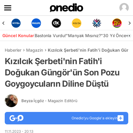
Güncel Konular
Bastonla Vurdu!
"Manyak Mısınız?"
30 Yıl Önce👀
Haberler
Magazin
Kızılcık Şerbeti'nin Fatih'i Doğukan Gün
Kızılcık Şerbeti'nin Fatih'i
Doğukan Güngör'ün Son Pozu
Goygoycuların Diline Düştü
Beyza İçgöz
- Magazin Editörü
Onedio’yu Google'a ekleyin
11.11.2023 - 20:13