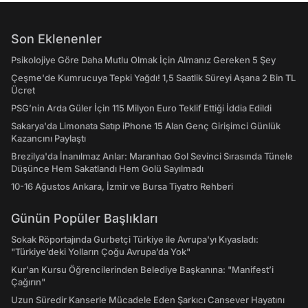
Son Eklenenler
Psikolojiye Göre Daha Mutlu Olmak İçin Almanız Gereken 5 Şey
Çeşme'de Kumrucuya Tepki Yağdı! 1,5 Saatlik Süreyi Aşana 2 Bin TL
Ücret
PSG’nin Arda Güler İçin 115 Milyon Euro Teklif Ettiği İddia Edildi
Sakarya'da Limonata Satıp iPhone 15 Alan Genç Girişimci Günlük
Kazancını Paylaştı
Brezilya'da İnanılmaz Anlar: Maranhao Gol Sevinci Sırasında Tünele
Düşünce Hem Sakatlandı Hem Golü Sayılmadı
10-16 Ağustos Ankara, İzmir ve Bursa Tiyatro Rehberi
Günün Popüler Başlıkları
Sokak Röportajında Gurbetçi Türkiye ile Avrupa'yı Kıyasladı:
"Türkiye’deki Yolların Çoğu Avrupa’da Yok"
Kur'an Kursu Öğrencilerinden Belediye Başkanına: "Manifest’i
Çağırın"
Uzun Süredir Kanserle Mücadele Eden Şarkıcı Cansever Hayatını