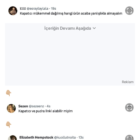
İçeriğin Devamı Aşağıda
Reklam
👇🏼
👇🏼
Video
Test