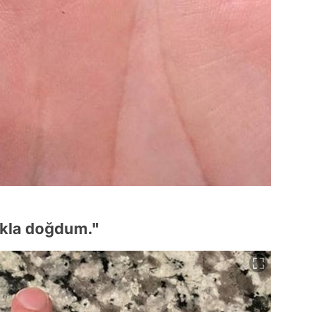
akla doğdum."