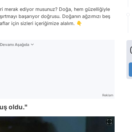
eri merak ediyor musunuz? Doğa, hem güzelliğiyle
şaşırtmayı başarıyor doğrusu. Doğanın ağzımızı beş
flar için sizleri içeriğimize alalım. 👇
n Devamı Aşağıda
Reklam
uş oldu."