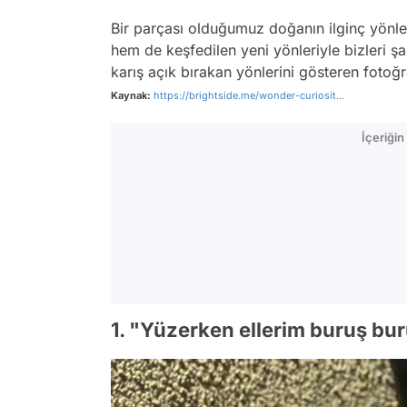
Bir parçası olduğumuz doğanın ilginç yönl
hem de keşfedilen yeni yönleriyle bizleri 
karış açık bırakan yönlerini gösteren fotoğra
Kaynak:
https://brightside.me/wonder-curiosit...
İçeriği
1. "Yüzerken ellerim buruş bur