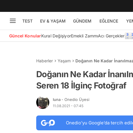
TEST
EV & YAŞAM
GÜNDEM
EĞLENCE
YE
Güncel Konular
Kural Değişiyor
Emekli Zammı
Acı Gerçekler
Haberler
Yaşam
Doğanın Ne Kadar İnanılmaz
Doğanın Ne Kadar İnanı
Seren 18 İlginç Fotoğraf
luna
- Onedio Üyesi
11.08.2021 - 07:45
Onedio’yu Google’da tercih edil