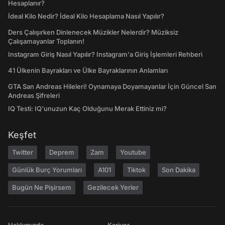
Hesaplanır?
İdeal Kilo Nedir? İdeal Kilo Hesaplama Nasıl Yapılır?
Ders Çalışırken Dinlenecek Müzikler Nelerdir? Müziksiz
Çalışamayanlar Toplanın!
Instagram Giriş Nasıl Yapılır? Instagram'a Giriş İşlemleri Rehberi
41 Ülkenin Bayrakları ve Ülke Bayraklarının Anlamları
GTA San Andreas Hileleri! Oynamaya Doyamayanlar İçin Güncel San
Andreas Şifreleri
IQ Testi: IQ'unuzun Kaç Olduğunu Merak Ettiniz mi?
Keşfet
Twitter
Deprem
Zam
Youtube
Günlük Burç Yorumları
A101
Tiktok
Son Dakika
Bugün Ne Pişirsem
Gezilecek Yerler