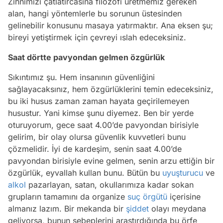
Zihnimizi çatlatırcasına filozofi üretmemiz gereken
alan, hangi yöntemlerle bu sorunun üstesinden
gelinebilir konusunu masaya yatırmaktır. Ana eksen şu;
bireyi yetiştirmek için çevreyi ıslah edeceksiniz.
Saat dörtte pavyondan gelmen özgürlük
Sıkıntımız şu. Hem insanının güvenliğini
sağlayacaksınız, hem özgürlüklerini temin edeceksiniz,
bu iki husus zaman zaman hayata geçirilemeyen
husustur. Yani kimse şunu diyemez. Ben bir yerde
oturuyorum, gece saat 4.00’de pavyondan birisiyle
gelirim, bir olay olursa güvenlik kuvvetleri bunu
çözmelidir. İyi de kardeşim, senin saat 4.00’de
pavyondan birisiyle evine gelmen, senin arzu ettiğin bir
özgürlük, eyvallah kullan bunu. Bütün bu
uyuşturucu
ve
alkol
pazarlayan, satan, okullarımıza kadar sokan
grupların tamamını da organize
suç örgütü
içerisine
almanız lazım. Bir mekanda bir
şiddet
olayı meydana
geliyorsa, bunun sebeplerini araştırdığında bu örfe