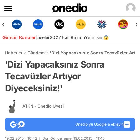
Güncel Konular
Liseler
2027 İçin Rakam
Yeni İsim😱
Haberler
Gündem
'Dizi Yapacaksınız Sonra Tecavüzler Artıy
'Dizi Yapacaksınız Sonra
Tecavüzler Artıyor
Diyeceksiniz!'
ATKN
- Onedio Üyesi
Onedio’yu Google'a ekleyin
19.02.2015 - 10:42
Son Güncelleme: 19.02.2015 - 11:45