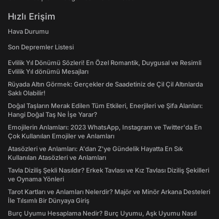
Hızlı Erişim
Hava Durumu
Son Depremler Listesi
Evlilik Yıl Dönümü Sözleri! En Özel Romantik, Duygusal ve Resimli
Evlilik Yıl dönümü Mesajları
Rüyada Altın Görmek: Gerçekler de Saadetiniz de Çil Çil Altınlarda
Saklı Olabilir!
Doğal Taşların Merak Edilen Tüm Etkileri, Enerjileri ve Şifa Alanları:
Hangi Doğal Taş Ne İşe Yarar?
Emojilerin Anlamları: 2023 WhatsApp, Instagram ve Twitter'da En
Çok Kullanılan Emojiler ve Anlamları
Atasözleri ve Anlamları: A'dan Z'ye Gündelik Hayatta En Sık
Kullanılan Atasözleri ve Anlamları
Tavla Diziliş Şekli Nasıldır? Erkek Tavlası ve Kız Tavlası Diziliş Şekilleri
ve Oynama Yönleri
Tarot Kartları ve Anlamları Nelerdir? Majör ve Minör Arkana Desteleri
İle Tılsımlı Bir Dünyaya Giriş
Burç Uyumu Hesaplama Nedir? Burç Uyumu, Aşk Uyumu Nasıl