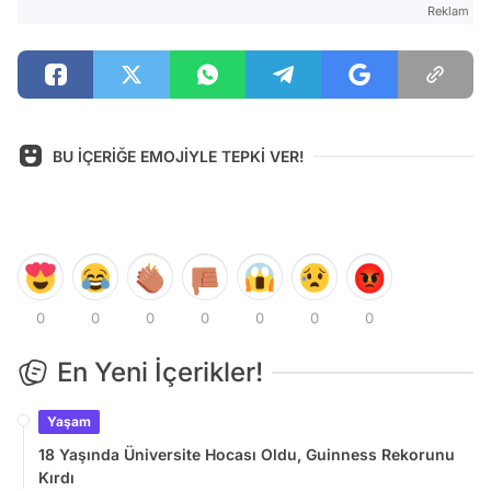
Reklam
BU İÇERİĞE EMOJİYLE TEPKİ VER!
0
0
0
0
0
0
0
En Yeni İçerikler!
Yaşam
18 Yaşında Üniversite Hocası Oldu, Guinness Rekorunu
Kırdı