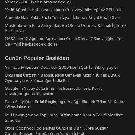
Verecek Jüri Üyeleri Arasına Seçildi
10-16 Ağustos Haftasında İstanbul’da İzleyebileceğiniz 7 Etkinlik
Anneniz Haklı Çıktı: Fazla Televizyon İzlemek Beyni Küçültüyor
Müşterilerden Para Almıyorlar: Bu Otelde Ücretsiz Kalmak İçin Tek
Bir Şart Var
NASA’dan 12 Ağustos Açıklaması Geldi: Dünya 7 Saniyeliğine Yer
Çekimini Kaybedecek İddiası!
Günün Popüler Başlıkları
Yalnızca Milenyum Çocukları 2000'lilerin Çok İyi Bildiği Şeyler
Ülkü Hilal Çiftçi'nin Babası, Reşit Olmayan Kızının 10 Yaş Büyük
Oyuncuyla Aşk Yaşadığını İddia Etti
Google'ın Yapay Zeka Biriminin Başındaki Türk: Koray
Kavukçuoğlu'nu Tanıyalım!
Fatih Altaylı'dan Erdal Beşikçioğlu'na Ağır Eleştiri: "Ulan Siz Kamu
Görevlisisiniz"
Milli Dayanışma ve Toplumsal Bütünleşme Kanun Teklifi Meclis’e
Sunuldu
Özge Özpirinçci İddialarıyla Gündem Olan Kübra Süzgün
Cumhurbaşkanı Erdoğan'dan Yardım İstedi