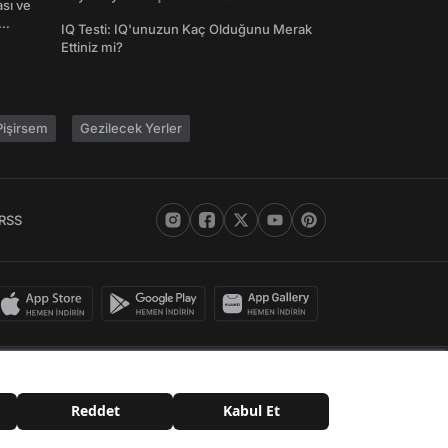
ası ve
Şifreleri
IQ Testi: IQ'unuzun Kaç Olduğunu Merak
Ettiniz mi?
işirsem
Gezilecek Yerler
RSS