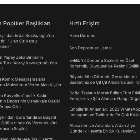
 Popüler Başlıkları
Hızlı Erişim
taylı'dan Erdal Beşikçioğlu'na
Hava Durumu
ştiri: "Ulan Siz Kamu
isiniz"
Son Depremler Listesi
n Yapay Zeka Biriminin
Evlilik Yıl Dönümü Sözleri! En Özel
ki Türk: Koray Kavukçuoğlu'nu
Romantik, Duygusal ve Resimli Evlilik 
m!
dönümü Mesajları
Rüyada Altın Görmek: Gerçekler de
rı Komik Mesajlaşmalarla
Saadetiniz de Çil Çil Altınlarda Saklı Ol
den Maksimum Verim Alan Kişiler
Doğal Taşların Merak Edilen Tüm Etkil
a Kuvvetleri'nin İlk Kadın
Enerjileri ve Şifa Alanları: Hangi Doğa
nin Dedesinin Çanakkale Gazisi
Ne İşe Yarar?
rtaya Çıktı
Emojilerin Anlamları: 2023 WhatsApp
Instagram ve Twitter'da En Çok Kulla
şıklı'dan Gururlandıran Başarı!
Emojiler ve Anlamları
Ödülleri'nde Oy Verecek Jüri
Atasözleri ve Anlamları: A'dan Z'ye
Arasına Seçildi
Gündelik Hayatta En Sık Kullanılan
Atasözleri ve Anlamları
isiydi Modellere Taş Çıkarttı: