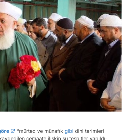
göre
“mürted ve münafık
gibi
dini terimleri
aydedilen cemaate ilişkin şu tespitler yapıldı: