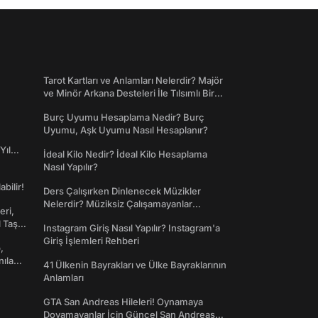
Tarot Kartları ve Anlamları Nelerdir? Majör
ve Minör Arkana Desteleri İle Tılsımlı Bir
Dünyaya Giriş
Burç Uyumu Hesaplama Nedir? Burç
Uyumu, Aşk Uyumu Nasıl Hesaplanır?
Yıl
İdeal Kilo Nedir? İdeal Kilo Hesaplama
Nasıl Yapılır?
abilir!
Ders Çalışırken Dinlenecek Müzikler
Nelerdir? Müziksiz Çalışamayanlar
eri,
Toplanın!
l Taş
Instagram Giriş Nasıl Yapılır? Instagram'a
Giriş İşlemleri Rehberi
,
nılan
41 Ülkenin Bayrakları ve Ülke Bayraklarının
Anlamları
GTA San Andreas Hileleri! Oynamaya
Doyamayanlar İçin Güncel San Andreas