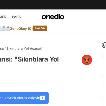
MEK
PARA
ZoneOkey 101
Seri Diz
ı: "Sıkıntılara Yol Açacak"
sı: "Sıkıntılara Yol
en kaynak olarak ekleyin