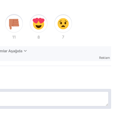
11
8
7
mlar Aşağıda
Reklam