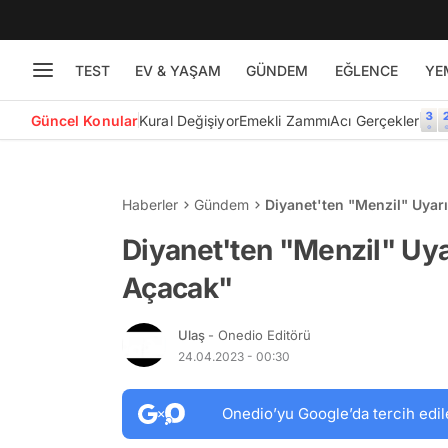
TEST
EV & YAŞAM
GÜNDEM
EĞLENCE
YE
Güncel Konular
Kural Değişiyor
Emekli Zammı
Acı Gerçekler
Haberler
Gündem
Diyanet'ten "Menzil" Uyarıs
Diyanet'ten "Menzil" Uyarı
Açacak"
Ulaş
- Onedio Editörü
24.04.2023 - 00:30
Onedio’yu Google’da tercih edil