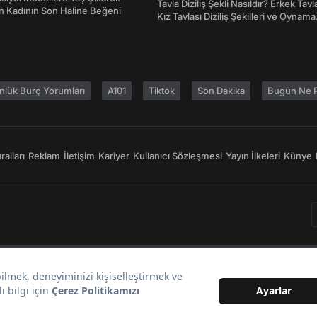
Tavla Diziliş Şekli Nasıldır? Erkek Tavl
an Kadının Son Haline Beğeni
Kız Tavlası Diziliş Şekilleri ve Oynama
Yönleri
nlük Burç Yorumları
A101
Tiktok
Son Dakika
Bugün Ne P
alları
Reklam
İletişim
Kariyer
Kullanıcı Sözleşmesi
Yayın İlkeleri
Künye
Bir
markasıdır.