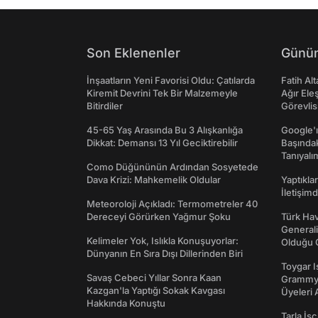
Son Eklenenler
Günün
İnşaatların Yeni Favorisi Oldu: Çatılarda
Fatih Al
Kiremit Devrini Tek Bir Malzemeyle
Ağır Ele
Bitirdiler
Görevlis
45-65 Yaş Arasında Bu 3 Alışkanlığa
Google'ı
Dikkat: Demansı 13 Yıl Geciktirebilir
Başında
Tanıyalı
Como Düğününün Ardından Sosyetede
Dava Krizi: Mahkemelik Oldular
Yaptıkla
İletişim
Meteoroloji Açıkladı: Termometreler 40
Dereceyi Görürken Yağmur Şoku
Türk Hav
Generali
Kelimeler Yok, Islıkla Konuşuyorlar:
Olduğu O
Dünyanın En Sıra Dışı Dillerinden Biri
Toygar I
Savaş Cebeci Yıllar Sonra Kaan
Grammy 
Kazgan'la Yaptığı Sokak Kavgası
Üyeleri 
Hakkında Konuştu
Tarla İşç