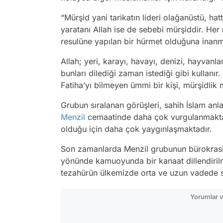
“Mürşid yani tarikatın lideri olağanüstü, ha
yaratanı Allah ise de sebebi mürşiddir. Her
resulüne yapılan bir hürmet olduğuna inanma
Allah; yeri, karayı, havayı, denizi, hayvanl
bunları dilediği zaman istediği gibi kullanır. 
Fatiha’yı bilmeyen ümmi bir kişi, mürşidlik 
Grubun sıralanan görüşleri, sahih İslam anl
Menzil
cemaatinde daha çok vurgulanmakta 
olduğu için daha çok yaygınlaşmaktadır.
Son zamanlarda Menzil grubunun bürokraside 
yönünde kamuoyunda bir kanaat dillendiril
tezahürün ülkemizde orta ve uzun vadede sık
Yorumlar v