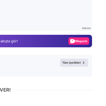
Video
Test
Reklam
Gündem
 akışta gör!
Magazin
Video
Test
Tüm içerikleri
 VER!