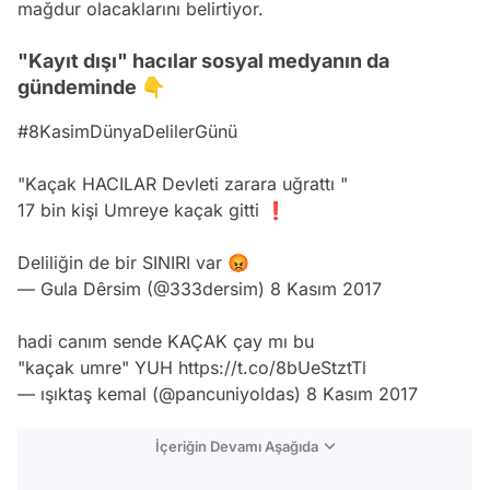
mağdur olacaklarını belirtiyor.
"Kayıt dışı" hacılar sosyal medyanın da
gündeminde 👇
#8KasimDünyaDelilerGünü
"Kaçak HACILAR Devleti zarara uğrattı "
17 bin kişi Umreye kaçak gitti ❗️
Deliliğin de bir SINIRI var 😡
— Gula Dêrsim (@333dersim)
8 Kasım 2017
hadi canım sende KAÇAK çay mı bu
"kaçak umre" YUH
https://t.co/8bUeStztTl
— ışıktaş kemal (@pancuniyoldas)
8 Kasım 2017
İçeriğin Devamı Aşağıda