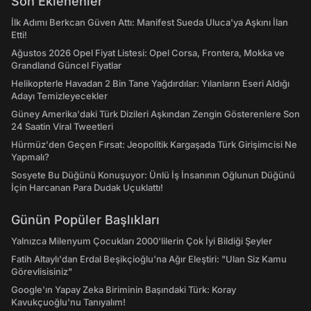
Son Eklenenler
İlk Adımı Berkcan Güven Attı: Manifest Sueda Uluca'ya Aşkını İlan
Etti!
Ağustos 2026 Opel Fiyat Listesi: Opel Corsa, Frontera, Mokka ve
Grandland Güncel Fiyatlar
Helikopterle Havadan 2 Bin Tane Yağdırdılar: Yılanların Eseri Aldığı
Adayı Temizleyecekler
Güney Amerika'daki Türk Dizileri Aşkından Zengin Gösterenlere Son
24 Saatin Viral Tweetleri
Hürmüz'den Geçen Fırsat: Jeopolitik Kargaşada Türk Girişimcisi Ne
Yapmalı?
Sosyete Bu Düğünü Konuşuyor: Ünlü İş İnsanının Oğlunun Düğünü
İçin Harcanan Para Dudak Uçuklattı!
Günün Popüler Başlıkları
Yalnızca Milenyum Çocukları 2000'lilerin Çok İyi Bildiği Şeyler
Fatih Altaylı'dan Erdal Beşikçioğlu'na Ağır Eleştiri: "Ulan Siz Kamu
Görevlisisiniz"
Google'ın Yapay Zeka Biriminin Başındaki Türk: Koray
Kavukçuoğlu'nu Tanıyalım!