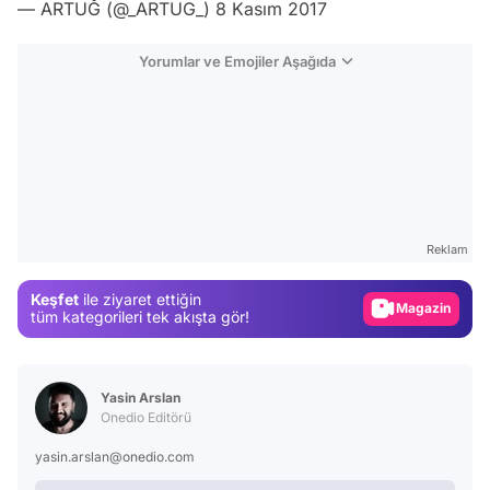
— ARTUĞ (@_ARTUG_)
8 Kasım 2017
Yorumlar ve Emojiler Aşağıda
Video
Test
Gündem
Reklam
Magazin
Keşfet
ile ziyaret ettiğin
Video
tüm kategorileri tek akışta gör!
Test
Yasin Arslan
Onedio Editörü
yasin.arslan@onedio.com