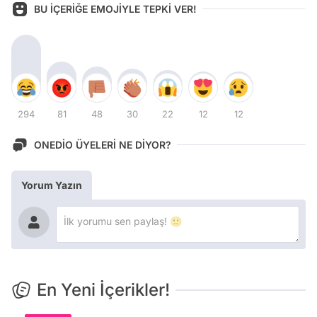
BU İÇERİĞE EMOJİYLE TEPKİ VER!
294
81
48
30
22
12
12
ONEDİO ÜYELERİ NE DİYOR?
Yorum Yazın
En Yeni İçerikler!