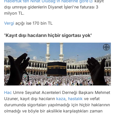
Habertük'ten Nihat Uludağ'ın haberine göre
kayıt
dışı umreye gidenlerin Diyanet İşleri'ne faturası 3
milyon TL.
Vergi
açığı ise 170 bin TL
'Kayıt dışı hacıların hiçbir sigortası yok'
Hac
Umre Seyahat Acenteleri Derneği Başkanı Mehmet
Uzuner, kayıt dışı hacıların
kaza
,
hastalık
ve vefat
durumunda sigortaları yapılmadığı için hiçbir haklarının
olmadığı ve böyle bir aksilikle karşılaştıkları zaman