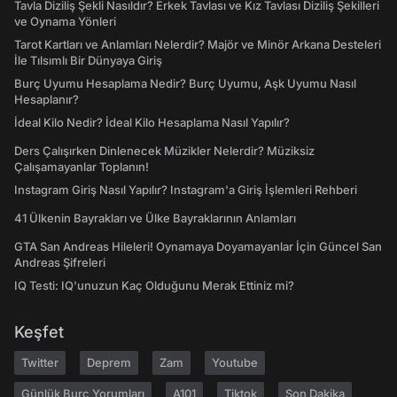
Tavla Diziliş Şekli Nasıldır? Erkek Tavlası ve Kız Tavlası Diziliş Şekilleri
ve Oynama Yönleri
Tarot Kartları ve Anlamları Nelerdir? Majör ve Minör Arkana Desteleri
İle Tılsımlı Bir Dünyaya Giriş
Burç Uyumu Hesaplama Nedir? Burç Uyumu, Aşk Uyumu Nasıl
Hesaplanır?
İdeal Kilo Nedir? İdeal Kilo Hesaplama Nasıl Yapılır?
Ders Çalışırken Dinlenecek Müzikler Nelerdir? Müziksiz
Çalışamayanlar Toplanın!
Instagram Giriş Nasıl Yapılır? Instagram'a Giriş İşlemleri Rehberi
41 Ülkenin Bayrakları ve Ülke Bayraklarının Anlamları
GTA San Andreas Hileleri! Oynamaya Doyamayanlar İçin Güncel San
Andreas Şifreleri
IQ Testi: IQ'unuzun Kaç Olduğunu Merak Ettiniz mi?
Keşfet
Twitter
Deprem
Zam
Youtube
Günlük Burç Yorumları
A101
Tiktok
Son Dakika