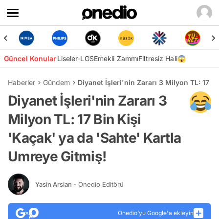
Güncel Konular
Liseler-LGS
Emekli Zammı
Filtresiz Hali😱
Haberler
Gündem
Diyanet İşleri'nin Zararı 3 Milyon TL: 17 B
Diyanet İşleri'nin Zararı 3
Milyon TL: 17 Bin Kişi
'Kaçak' ya da 'Sahte' Kartla
Umreye Gitmiş!
Yasin Arslan
- Onedio Editörü
Onedio’yu Google'a ekleyin