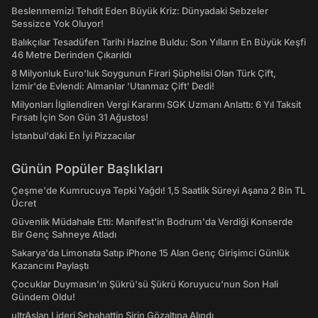
Beslenmemizi Tehdit Eden Büyük Kriz: Dünyadaki Sebzeler
Sessizce Yok Oluyor!
Balıkçılar Tesadüfen Tarihi Hazine Buldu: Son Yılların En Büyük Keşfi
46 Metre Derinden Çıkarıldı
8 Milyonluk Euro'luk Soygunun Firari Şüphelisi Olan Türk Çift,
İzmir'de Evlendi: Almanlar 'Utanmaz Çift' Dedi!
Milyonları İlgilendiren Vergi Kararını SGK Uzmanı Anlattı: 6 Yıl Taksit
Fırsatı İçin Son Gün 31 Ağustos!
İstanbul'daki En İyi Pizzacılar
Günün Popüler Başlıkları
Çeşme'de Kumrucuya Tepki Yağdı! 1,5 Saatlik Süreyi Aşana 2 Bin TL
Ücret
Güvenlik Müdahale Etti: Manifest'in Bodrum'da Verdiği Konserde
Bir Genç Sahneye Atladı
Sakarya'da Limonata Satıp iPhone 15 Alan Genç Girişimci Günlük
Kazancını Paylaştı
Çocuklar Duymasın'ın Şükrü'sü Şükrü Koruyucu'nun Son Hali
Gündem Oldu!
ultrAslan Lideri Sebahattin Şirin Gözaltına Alındı