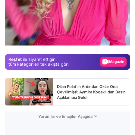
Video
Test
Gündem
Magazin
Keşfet
ile ziyaret ettiğin
tüm kategorileri tek akışta gör!
Video
Test
Dilan Polat'ın Ardından Oklar Ona
Çevrilmişti: Aymira Koçaklı'dan Basın
Açıklaması Geldi
Yorumlar ve Emojiler Aşağıda