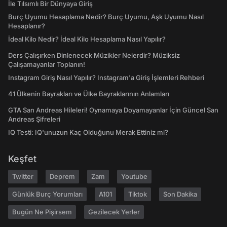
İle Tılsımlı Bir Dünyaya Giriş
Burç Uyumu Hesaplama Nedir? Burç Uyumu, Aşk Uyumu Nasıl
Hesaplanır?
İdeal Kilo Nedir? İdeal Kilo Hesaplama Nasıl Yapılır?
Ders Çalışırken Dinlenecek Müzikler Nelerdir? Müziksiz
Çalışamayanlar Toplanın!
Instagram Giriş Nasıl Yapılır? Instagram'a Giriş İşlemleri Rehberi
41 Ülkenin Bayrakları ve Ülke Bayraklarının Anlamları
GTA San Andreas Hileleri! Oynamaya Doyamayanlar İçin Güncel San
Andreas Şifreleri
IQ Testi: IQ'unuzun Kaç Olduğunu Merak Ettiniz mi?
Keşfet
Twitter
Deprem
Zam
Youtube
Günlük Burç Yorumları
A101
Tiktok
Son Dakika
Bugün Ne Pişirsem
Gezilecek Yerler