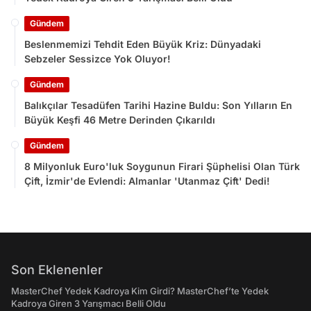
Gündem
Beslenmemizi Tehdit Eden Büyük Kriz: Dünyadaki
Sebzeler Sessizce Yok Oluyor!
Gündem
Balıkçılar Tesadüfen Tarihi Hazine Buldu: Son Yılların En
Büyük Keşfi 46 Metre Derinden Çıkarıldı
Gündem
8 Milyonluk Euro'luk Soygunun Firari Şüphelisi Olan Türk
Çift, İzmir'de Evlendi: Almanlar 'Utanmaz Çift' Dedi!
Son Eklenenler
MasterChef Yedek Kadroya Kim Girdi? MasterChef’te Yedek
Kadroya Giren 3 Yarışmacı Belli Oldu