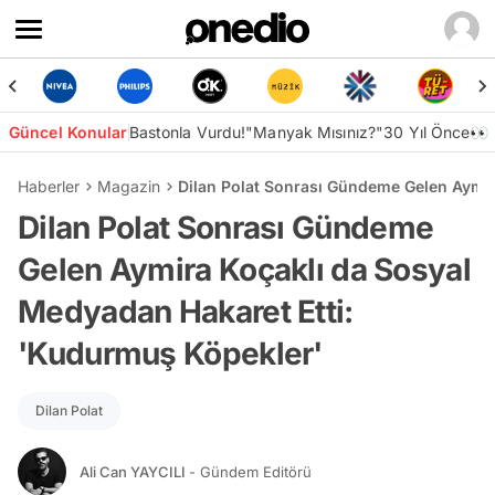
Güncel Konular
Bastonla Vurdu!
"Manyak Mısınız?"
30 Yıl Önce👀
Haberler
Magazin
Dilan Polat Sonrası Gündeme Gelen Aymir
Dilan Polat Sonrası Gündeme
Gelen Aymira Koçaklı da Sosyal
Medyadan Hakaret Etti:
'Kudurmuş Köpekler'
Dilan Polat
Ali Can YAYCILI
- Gündem Editörü