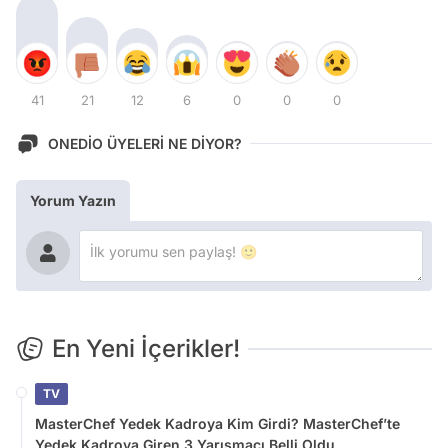
41
21
12
6
0
0
0
ONEDİO ÜYELERİ NE DİYOR?
Yorum Yazın
En Yeni İçerikler!
TV
MasterChef Yedek Kadroya Kim Girdi? MasterChef’te
Yedek Kadroya Giren 3 Yarışmacı Belli Oldu