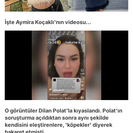
İşte Aymira Koçaklı'nın videosu...
/
O görüntüler Dilan Polat'la kıyaslandı. Polat'ın
soruşturma açıldıktan sonra aynı şekilde
kendisini eleştirenlere, 'köpekler' diyerek
hakaret etmişti.