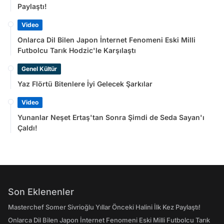
Paylaştı!
Video
Onlarca Dil Bilen Japon İnternet Fenomeni Eski Milli
Futbolcu Tarık Hodzic'le Karşılaştı
Genel Kültür
Yaz Flörtü Bitenlere İyi Gelecek Şarkılar
Video
Yunanlar Neşet Ertaş'tan Sonra Şimdi de Seda Sayan'ı
Çaldı!
Son Eklenenler
Masterchef Somer Sivrioğlu Yıllar Önceki Halini İlk Kez Paylaştı!
Onlarca Dil Bilen Japon İnternet Fenomeni Eski Milli Futbolcu Tarık