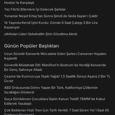
Hodzic'le Karşılaştı
Yaz Flörtü Bitenlere İyi Gelecek Şarkılar
Yunanlar Neşet Ertaş'tan Sonra Şimdi de Seda Sayan'ı Çaldı!
14 Yaşında Kendi İşini Kurdu: Günde 6 Saat Çalışıp 3 Bin Lira
Kazanıyor
ultrAslan Lideri Sebahattin Şirin Gözaltına Alındı
Günün Popüler Başlıkları
Uzun Süredir Kanserle Mücadele Eden Şarkıcı Cansever Hayatını
Kaybetti
Güvenlik Müdahale Etti: Manifest'in Bodrum'da Verdiği Konserde
Bir Genç Sahneye Atladı
Çeşme'de Kumrucuya Tepki Yağdı! 1,5 Saatlik Süreyi Aşana 2 Bin TL
Ücret
ABD Ordusunda Görev Yapan Bir Türk, Kaliforniya Çöllerinin
Sıcaklığını Gösterdi
Suça Sürüklenen Çocuklara İlişkin Kanun Teklifi TBMM'de Kabul
Edilerek Yasalaştı
Çok Beklenen Hızlı Tren İçin Tarih Verildi: 7 Saat Süren Yol 1 Saat 45
Dakikaya Düşecek!