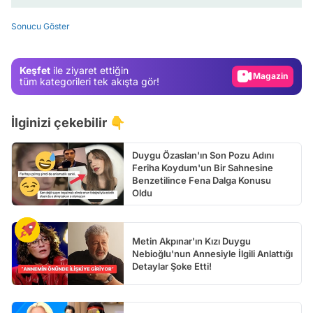
Test
Sonucu Göster
Gündem
Magazin
Keşfet
ile ziyaret ettiğin
Video
tüm kategorileri tek akışta gör!
Test
İlginizi çekebilir 👇
Duygu Özaslan'ın Son Pozu Adını
Feriha Koydum'un Bir Sahnesine
Benzetilince Fena Dalga Konusu
Oldu
Metin Akpınar'ın Kızı Duygu
Nebioğlu'nun Annesiyle İlgili Anlattığı
Detaylar Şoke Etti!