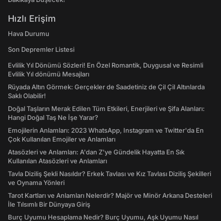
Hızlı Erişim
Hava Durumu
Son Depremler Listesi
Evlilik Yıl Dönümü Sözleri! En Özel Romantik, Duygusal ve Resimli
Evlilik Yıl dönümü Mesajları
Rüyada Altın Görmek: Gerçekler de Saadetiniz de Çil Çil Altınlarda
Saklı Olabilir!
Doğal Taşların Merak Edilen Tüm Etkileri, Enerjileri ve Şifa Alanları:
Hangi Doğal Taş Ne İşe Yarar?
Emojilerin Anlamları: 2023 WhatsApp, Instagram ve Twitter'da En
Çok Kullanılan Emojiler ve Anlamları
Atasözleri ve Anlamları: A'dan Z'ye Gündelik Hayatta En Sık
Kullanılan Atasözleri ve Anlamları
Tavla Diziliş Şekli Nasıldır? Erkek Tavlası ve Kız Tavlası Diziliş Şekilleri
ve Oynama Yönleri
Tarot Kartları ve Anlamları Nelerdir? Majör ve Minör Arkana Desteleri
İle Tılsımlı Bir Dünyaya Giriş
Burç Uyumu Hesaplama Nedir? Burç Uyumu, Aşk Uyumu Nasıl