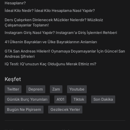
Hesaplanır?
İdeal Kilo Nedir? İdeal Kilo Hesaplama Nasıl Yapılır?
Ders Çalışırken Dinlenecek Müzikler Nelerdir? Müziksiz
Çalışamayanlar Toplanın!
Instagram Giriş Nasıl Yapılır? Instagram'a Giriş İşlemleri Rehberi
41 Ülkenin Bayrakları ve Ülke Bayraklarının Anlamları
GTA San Andreas Hileleri! Oynamaya Doyamayanlar İçin Güncel San
Andreas Şifreleri
IQ Testi: IQ'unuzun Kaç Olduğunu Merak Ettiniz mi?
Keşfet
Twitter
Deprem
Zam
Youtube
Günlük Burç Yorumları
A101
Tiktok
Son Dakika
Bugün Ne Pişirsem
Gezilecek Yerler