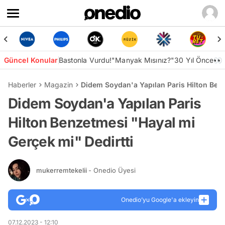
Güncel Konular
Bastonla Vurdu!
"Manyak Mısınız?"
30 Yıl Önce👀
Haberler
Magazin
Didem Soydan'a Yapılan Paris Hilton Benz
Didem Soydan'a Yapılan Paris
Hilton Benzetmesi "Hayal mi
Gerçek mi" Dedirtti
mukerremtekelii
- Onedio Üyesi
Onedio’yu Google'a ekleyin
07.12.2023 - 12:10