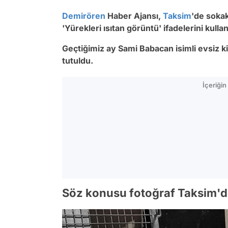
Demirören
Haber Ajansı,
Taksim
'de soka
'Yürekleri ısıtan görüntü' ifadelerini kulla
Geçtiğimiz ay Sami Babacan isimli evsiz k
tutuldu.
İçeriği
Söz konusu fotoğraf Taksim'dek