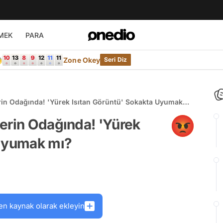
MEK
PARA

Zone Okey
Seri Diz
rin Odağında! 'Yürek Isıtan Görüntü' Sokakta Uyumak
erin Odağında! 'Yürek
 Uyumak mı?
en kaynak olarak ekleyin