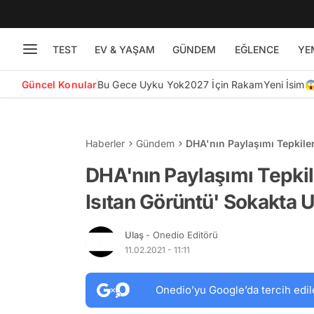
TEST
EV & YAŞAM
GÜNDEM
EĞLENCE
YE
Güncel Konular
Bu Gece Uyku Yok
2027 İçin Rakam
Yeni İsim
Haberler
Gündem
DHA'nın Paylaşımı Tepkile
mı?
DHA'nın Paylaşımı Tepkil
Isıtan Görüntü' Sokakta
Ulaş
- Onedio Editörü
11.02.2021 - 11:11
Onedio’yu Google’da tercih edil