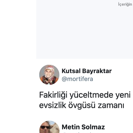
İçeriği