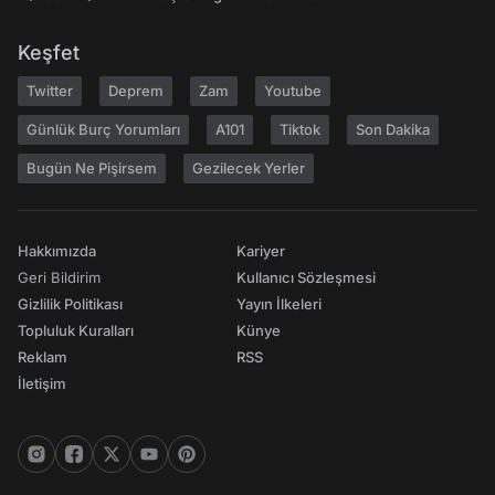
Keşfet
Twitter
Deprem
Zam
Youtube
Günlük Burç Yorumları
A101
Tiktok
Son Dakika
Bugün Ne Pişirsem
Gezilecek Yerler
Hakkımızda
Kariyer
Geri Bildirim
Kullanıcı Sözleşmesi
Gizlilik Politikası
Yayın İlkeleri
Topluluk Kuralları
Künye
Reklam
RSS
İletişim