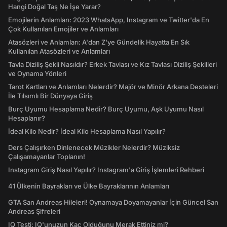
Hangi Doğal Taş Ne İşe Yarar?
Emojilerin Anlamları: 2023 WhatsApp, Instagram ve Twitter'da En
Çok Kullanılan Emojiler ve Anlamları
Atasözleri ve Anlamları: A'dan Z'ye Gündelik Hayatta En Sık
Kullanılan Atasözleri ve Anlamları
Tavla Diziliş Şekli Nasıldır? Erkek Tavlası ve Kız Tavlası Diziliş Şekilleri
ve Oynama Yönleri
Tarot Kartları ve Anlamları Nelerdir? Majör ve Minör Arkana Desteleri
İle Tılsımlı Bir Dünyaya Giriş
Burç Uyumu Hesaplama Nedir? Burç Uyumu, Aşk Uyumu Nasıl
Hesaplanır?
İdeal Kilo Nedir? İdeal Kilo Hesaplama Nasıl Yapılır?
Ders Çalışırken Dinlenecek Müzikler Nelerdir? Müziksiz
Çalışamayanlar Toplanın!
Instagram Giriş Nasıl Yapılır? Instagram'a Giriş İşlemleri Rehberi
41 Ülkenin Bayrakları ve Ülke Bayraklarının Anlamları
GTA San Andreas Hileleri! Oynamaya Doyamayanlar İçin Güncel San
Andreas Şifreleri
IQ Testi: IQ'unuzun Kaç Olduğunu Merak Ettiniz mi?