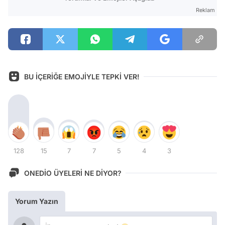
Reklam
BU İÇERİĞE EMOJİYLE TEPKİ VER!
128
15
7
7
5
4
3
ONEDİO ÜYELERİ NE DİYOR?
Yorum Yazın