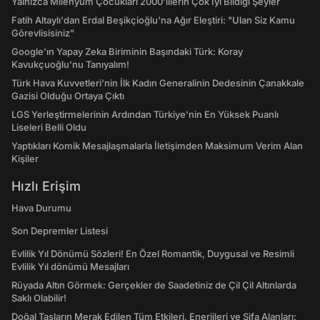
Yalnızca Milenyum Çocukları 2000'lilerin Çok İyi Bildiği Şeyler
Fatih Altaylı'dan Erdal Beşikçioğlu'na Ağır Eleştiri: "Ulan Siz Kamu
Görevlisisiniz"
Google'ın Yapay Zeka Biriminin Başındaki Türk: Koray
Kavukçuoğlu'nu Tanıyalım!
Türk Hava Kuvvetleri'nin İlk Kadın Generalinin Dedesinin Çanakkale
Gazisi Olduğu Ortaya Çıktı
LGS Yerleştirmelerinin Ardından Türkiye'nin En Yüksek Puanlı
Liseleri Belli Oldu
Yaptıkları Komik Mesajlaşmalarla İletişimden Maksimum Verim Alan
Kişiler
Hızlı Erişim
Hava Durumu
Son Depremler Listesi
Evlilik Yıl Dönümü Sözleri! En Özel Romantik, Duygusal ve Resimli
Evlilik Yıl dönümü Mesajları
Rüyada Altın Görmek: Gerçekler de Saadetiniz de Çil Çil Altınlarda
Saklı Olabilir!
Doğal Taşların Merak Edilen Tüm Etkileri, Enerjileri ve Şifa Alanları: