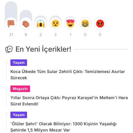
21
9
2
2
1
0
0
En Yeni İçerikler!
Yaşam
Koca Ülkede Tüm Sular Zehirli Çıktı: Temizlemesi Asırlar
Sürecek
Magazin
Yıllar Sonra Ortaya Çıktı: Poyraz Karayel'in Meltem'i Hare
Sürel Evlendi!
Yaşam
'Ölüler Şehri' Olarak Biliniyor: 1300 Kişinin Yaşadığı
Şehirde 1,5 Milyon Mezar Var