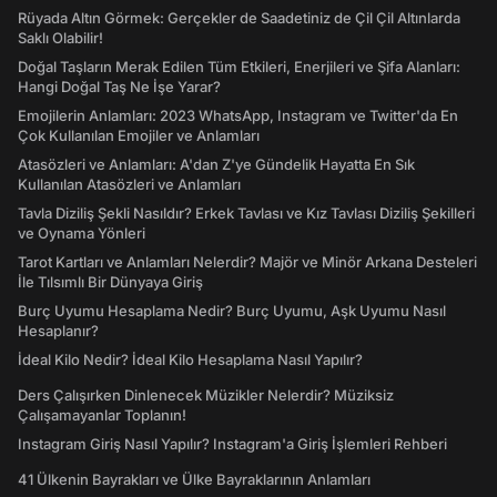
Rüyada Altın Görmek: Gerçekler de Saadetiniz de Çil Çil Altınlarda
Saklı Olabilir!
Doğal Taşların Merak Edilen Tüm Etkileri, Enerjileri ve Şifa Alanları:
Hangi Doğal Taş Ne İşe Yarar?
Emojilerin Anlamları: 2023 WhatsApp, Instagram ve Twitter'da En
Çok Kullanılan Emojiler ve Anlamları
Atasözleri ve Anlamları: A'dan Z'ye Gündelik Hayatta En Sık
Kullanılan Atasözleri ve Anlamları
Tavla Diziliş Şekli Nasıldır? Erkek Tavlası ve Kız Tavlası Diziliş Şekilleri
ve Oynama Yönleri
Tarot Kartları ve Anlamları Nelerdir? Majör ve Minör Arkana Desteleri
İle Tılsımlı Bir Dünyaya Giriş
Burç Uyumu Hesaplama Nedir? Burç Uyumu, Aşk Uyumu Nasıl
Hesaplanır?
İdeal Kilo Nedir? İdeal Kilo Hesaplama Nasıl Yapılır?
Ders Çalışırken Dinlenecek Müzikler Nelerdir? Müziksiz
Çalışamayanlar Toplanın!
Instagram Giriş Nasıl Yapılır? Instagram'a Giriş İşlemleri Rehberi
41 Ülkenin Bayrakları ve Ülke Bayraklarının Anlamları