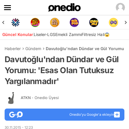
Güncel Konular
Liseler-LGS
Emekli Zammı
Filtresiz Hali😱
Haberler
Gündem
Davutoğlu'ndan Dündar ve Gül Yorumu: '
Davutoğlu'ndan Dündar ve Gül
Yorumu: 'Esas Olan Tutuksuz
Yargılanmadır'
ATKN
- Onedio Üyesi
Onedio’yu Google'a ekleyin
30.11.2015 - 12:23