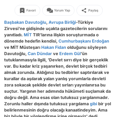
Favori
Yorum Yap
Paylaş
Başbakan
Davutoğlu
,
Avrupa Birliği
-Türkiye
Zirvesi'ne gidişinde uçakta gazetecilerin sorularını
yanıtladı.
MİT
TIR’larına ilişkin soruşturmada o
dönemde hedefin kendisi,
Cumhurbaşkanı Erdoğan
ve MİT Müsteşarı
Hakan Fidan
olduğunu söyleyen
Davutoğlu,
Can Dündar
ve
Erdem Gül
'ün
tutuklanmasıyla ilgili, 'Devlet sırrı diye bir gerçeklik
var. Bu kadar kriz yaşanırken, devlet birçok tedbiri
almak zorunda. Aldığınız bu tedbirler saptırılarak ve
kurallar da aşılarak yalan yanlış yorumlarla devleti
zora sokacak şekilde devlet sırları yayınlanırsa bu
suçtur. Yargının her adımında hükümeti suçlamak da
doğru değil. Ama esas olan tutuksuz yargılanmadır.
Zorunlu haller dışında tutuksuz yargılama
gibi
bir yol
belirlenmesinin doğru olacağı kanaatindeyim. Ama
biz böyle bir yönlendirme içine girmeyiz' dedi.