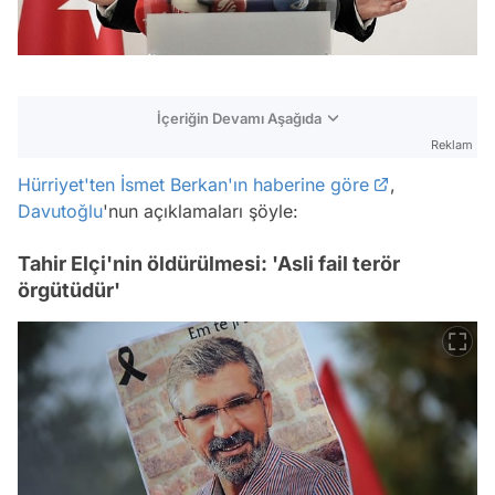
İçeriğin Devamı Aşağıda
Reklam
Hürriyet'ten İsmet Berkan'ın haberine göre
,
Davutoğlu
'nun açıklamaları şöyle:
Tahir Elçi'nin öldürülmesi: 'Asli fail terör
örgütüdür'