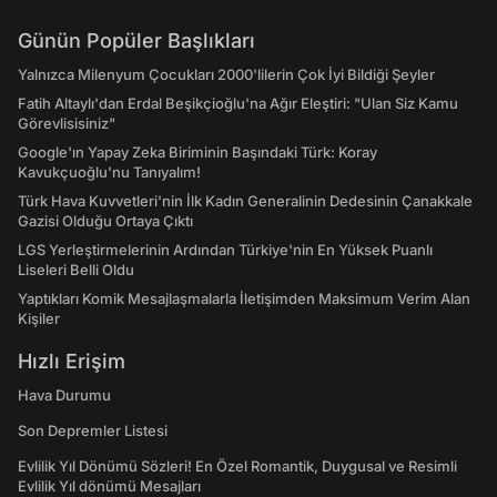
Günün Popüler Başlıkları
Yalnızca Milenyum Çocukları 2000'lilerin Çok İyi Bildiği Şeyler
Fatih Altaylı'dan Erdal Beşikçioğlu'na Ağır Eleştiri: "Ulan Siz Kamu
Görevlisisiniz"
Google'ın Yapay Zeka Biriminin Başındaki Türk: Koray
Kavukçuoğlu'nu Tanıyalım!
Türk Hava Kuvvetleri'nin İlk Kadın Generalinin Dedesinin Çanakkale
Gazisi Olduğu Ortaya Çıktı
LGS Yerleştirmelerinin Ardından Türkiye'nin En Yüksek Puanlı
Liseleri Belli Oldu
Yaptıkları Komik Mesajlaşmalarla İletişimden Maksimum Verim Alan
Kişiler
Hızlı Erişim
Hava Durumu
Son Depremler Listesi
Evlilik Yıl Dönümü Sözleri! En Özel Romantik, Duygusal ve Resimli
Evlilik Yıl dönümü Mesajları