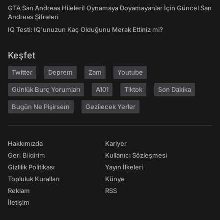
GTA San Andreas Hileleri! Oynamaya Doyamayanlar İçin Güncel San
Andreas Şifreleri
IQ Testi: IQ'unuzun Kaç Olduğunu Merak Ettiniz mi?
Keşfet
Twitter
Deprem
Zam
Youtube
Günlük Burç Yorumları
A101
Tiktok
Son Dakika
Bugün Ne Pişirsem
Gezilecek Yerler
Hakkımızda
Kariyer
Geri Bildirim
Kullanıcı Sözleşmesi
Gizlilik Politikası
Yayın İlkeleri
Topluluk Kuralları
Künye
Reklam
RSS
İletişim