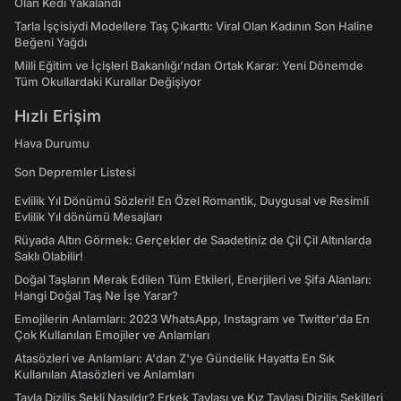
Olan Kedi Yakalandı
Tarla İşçisiydi Modellere Taş Çıkarttı: Viral Olan Kadının Son Haline
Beğeni Yağdı
Milli Eğitim ve İçişleri Bakanlığı’ndan Ortak Karar: Yeni Dönemde
Tüm Okullardaki Kurallar Değişiyor
Hızlı Erişim
Hava Durumu
Son Depremler Listesi
Evlilik Yıl Dönümü Sözleri! En Özel Romantik, Duygusal ve Resimli
Evlilik Yıl dönümü Mesajları
Rüyada Altın Görmek: Gerçekler de Saadetiniz de Çil Çil Altınlarda
Saklı Olabilir!
Doğal Taşların Merak Edilen Tüm Etkileri, Enerjileri ve Şifa Alanları:
Hangi Doğal Taş Ne İşe Yarar?
Emojilerin Anlamları: 2023 WhatsApp, Instagram ve Twitter'da En
Çok Kullanılan Emojiler ve Anlamları
Atasözleri ve Anlamları: A'dan Z'ye Gündelik Hayatta En Sık
Kullanılan Atasözleri ve Anlamları
Tavla Diziliş Şekli Nasıldır? Erkek Tavlası ve Kız Tavlası Diziliş Şekilleri