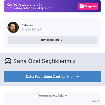
Magazin
Keşfet
ile ziyaret ettiğin
tüm kategorileri tek akışta gör!
Video
Test
Batuhan
Onedio Editörü
Tüm içerikleri
Sana Özel Seçtiklerimiz
Daha Fazla Sana Özel İçerikler
Yorumlar Aşağıda
Reklam