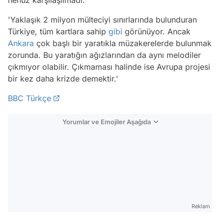
henüz karşılaşılmadı.
'Yaklaşık 2 milyon mülteciyi sınırlarında bulunduran
Türkiye, tüm kartlara sahip
gibi
görünüyor. Ancak
Ankara
çok başlı bir yaratıkla müzakerelerde bulunmak
zorunda. Bu yaratığın ağızlarından da aynı melodiler
çıkmıyor olabilir. Çıkmaması halinde ise Avrupa projesi
bir kez daha krizde demektir.'
BBC Türkçe
Yorumlar ve Emojiler Aşağıda
Video
Test
Reklam
Gündem