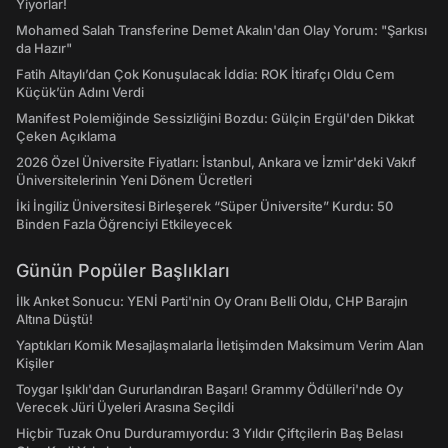
Yiyorlar!
Mohamed Salah Transferine Demet Akalın'dan Olay Yorum: "Şarkısı
da Hazır"
Fatih Altaylı’dan Çok Konuşulacak İddia: ROK İtirafçı Oldu Cem
Küçük’ün Adını Verdi
Manifest Polemiğinde Sessizliğini Bozdu: Gülçin Ergül'den Dikkat
Çeken Açıklama
2026 Özel Üniversite Fiyatları: İstanbul, Ankara ve İzmir'deki Vakıf
Üniversitelerinin Yeni Dönem Ücretleri
İki İngiliz Üniversitesi Birleşerek “Süper Üniversite” Kurdu: 50
Binden Fazla Öğrenciyi Etkileyecek
Günün Popüler Başlıkları
İlk Anket Sonucu: YENİ Parti'nin Oy Oranı Belli Oldu, CHP Barajın
Altına Düştü!
Yaptıkları Komik Mesajlaşmalarla İletişimden Maksimum Verim Alan
Kişiler
Toygar Işıklı'dan Gururlandıran Başarı! Grammy Ödülleri'nde Oy
Verecek Jüri Üyeleri Arasına Seçildi
Hiçbir Tuzak Onu Durduramıyordu: 3 Yıldır Çiftçilerin Baş Belası