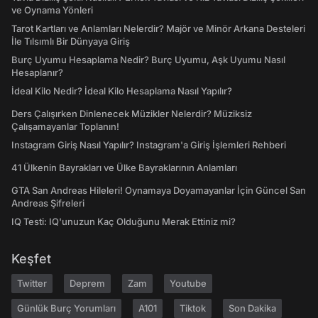
ve Oynama Yönleri
Tarot Kartları ve Anlamları Nelerdir? Majör ve Minör Arkana Desteleri
İle Tılsımlı Bir Dünyaya Giriş
Burç Uyumu Hesaplama Nedir? Burç Uyumu, Aşk Uyumu Nasıl
Hesaplanır?
İdeal Kilo Nedir? İdeal Kilo Hesaplama Nasıl Yapılır?
Ders Çalışırken Dinlenecek Müzikler Nelerdir? Müziksiz
Çalışamayanlar Toplanın!
Instagram Giriş Nasıl Yapılır? Instagram'a Giriş İşlemleri Rehberi
41 Ülkenin Bayrakları ve Ülke Bayraklarının Anlamları
GTA San Andreas Hileleri! Oynamaya Doyamayanlar İçin Güncel San
Andreas Şifreleri
IQ Testi: IQ'unuzun Kaç Olduğunu Merak Ettiniz mi?
Keşfet
Twitter
Deprem
Zam
Youtube
Günlük Burç Yorumları
A101
Tiktok
Son Dakika