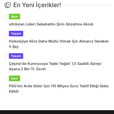
En Yeni İçerikler!
Spor
ultrAslan Lideri Sebahattin Şirin Gözaltına Alındı
Yaşam
Psikolojiye Göre Daha Mutlu Olmak İçin Almanız Gereken
5 Şey
Yaşam
Çeşme'de Kumrucuya Tepki Yağdı! 1,5 Saatlik Süreyi
Aşana 2 Bin TL Ücret
Spor
PSG’nin Arda Güler İçin 115 Milyon Euro Teklif Ettiği İddia
Edildi