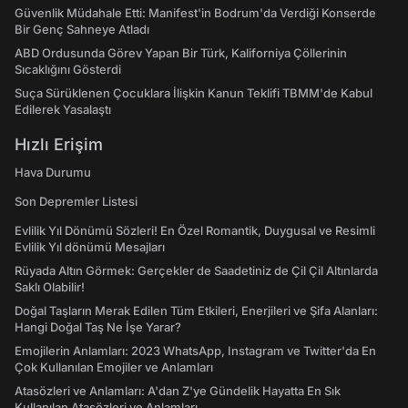
Güvenlik Müdahale Etti: Manifest'in Bodrum'da Verdiği Konserde
Bir Genç Sahneye Atladı
ABD Ordusunda Görev Yapan Bir Türk, Kaliforniya Çöllerinin
Sıcaklığını Gösterdi
Suça Sürüklenen Çocuklara İlişkin Kanun Teklifi TBMM'de Kabul
Edilerek Yasalaştı
Hızlı Erişim
Hava Durumu
Son Depremler Listesi
Evlilik Yıl Dönümü Sözleri! En Özel Romantik, Duygusal ve Resimli
Evlilik Yıl dönümü Mesajları
Rüyada Altın Görmek: Gerçekler de Saadetiniz de Çil Çil Altınlarda
Saklı Olabilir!
Doğal Taşların Merak Edilen Tüm Etkileri, Enerjileri ve Şifa Alanları:
Hangi Doğal Taş Ne İşe Yarar?
Emojilerin Anlamları: 2023 WhatsApp, Instagram ve Twitter'da En
Çok Kullanılan Emojiler ve Anlamları
Atasözleri ve Anlamları: A'dan Z'ye Gündelik Hayatta En Sık
Kullanılan Atasözleri ve Anlamları