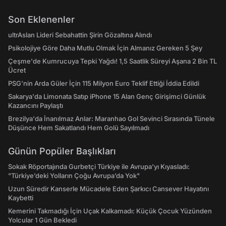
Son Eklenenler
ultrAslan Lideri Sebahattin Şirin Gözaltına Alındı
Psikolojiye Göre Daha Mutlu Olmak İçin Almanız Gereken 5 Şey
Çeşme'de Kumrucuya Tepki Yağdı! 1,5 Saatlik Süreyi Aşana 2 Bin TL
Ücret
PSG’nin Arda Güler İçin 115 Milyon Euro Teklif Ettiği İddia Edildi
Sakarya'da Limonata Satıp iPhone 15 Alan Genç Girişimci Günlük
Kazancını Paylaştı
Brezilya'da İnanılmaz Anlar: Maranhao Gol Sevinci Sırasında Tünele
Düşünce Hem Sakatlandı Hem Golü Sayılmadı
Günün Popüler Başlıkları
Sokak Röportajında Gurbetçi Türkiye ile Avrupa'yı Kıyasladı:
"Türkiye’deki Yolların Çoğu Avrupa’da Yok"
Uzun Süredir Kanserle Mücadele Eden Şarkıcı Cansever Hayatını
Kaybetti
Kemerini Takmadığı İçin Uçak Kalkamadı: Küçük Çocuk Yüzünden
Yolcular 1 Gün Bekledi