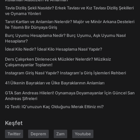
Tavla Diziliş Şekli Nasıldır? Erkek Tavlası ve Kız Tavlası Diziliş Şekilleri
ve Oynama Yönleri
Tarot Kartları ve Anlamları Nelerdir? Majör ve Minör Arkana Desteleri
İle Tılsımlı Bir Dünyaya Giriş
Burç Uyumu Hesaplama Nedir? Burç Uyumu, Aşk Uyumu Nasıl
Hesaplanır?
İdeal Kilo Nedir? İdeal Kilo Hesaplama Nasıl Yapılır?
Ders Çalışırken Dinlenecek Müzikler Nelerdir? Müziksiz
Çalışamayanlar Toplanın!
Instagram Giriş Nasıl Yapılır? Instagram'a Giriş İşlemleri Rehberi
41 Ülkenin Bayrakları ve Ülke Bayraklarının Anlamları
GTA San Andreas Hileleri! Oynamaya Doyamayanlar İçin Güncel San
Andreas Şifreleri
IQ Testi: IQ'unuzun Kaç Olduğunu Merak Ettiniz mi?
Keşfet
Twitter
Deprem
Zam
Youtube