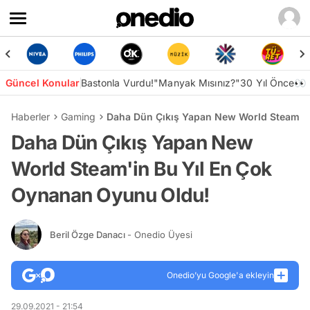
Güncel Konular
Bastonla Vurdu!
"Manyak Mısınız?"
30 Yıl Önce👀
Haberler
Gaming
Daha Dün Çıkış Yapan New World Steam'i
Daha Dün Çıkış Yapan New
World Steam'in Bu Yıl En Çok
Oynanan Oyunu Oldu!
Beril Özge Danacı
- Onedio Üyesi
Onedio’yu Google'a ekleyin
29.09.2021 - 21:54