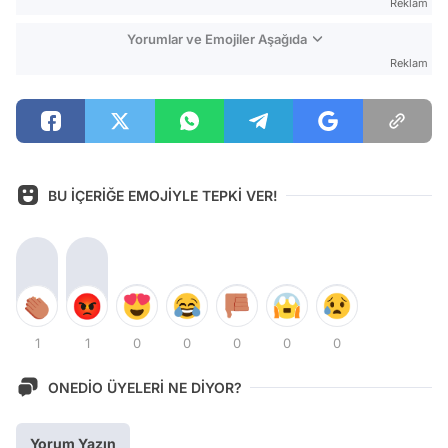
Reklam
Yorumlar ve Emojiler Aşağıda
Reklam
BU İÇERİĞE EMOJİYLE TEPKİ VER!
1
1
0
0
0
0
0
ONEDİO ÜYELERİ NE DİYOR?
Yorum Yazın