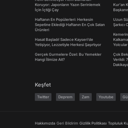
Koruyor: Japonların Yazın Serinlemek
Kur'an 
İçin İçtiği Çay
Başkanın
Haftanın En Popülerleri: Herkesin
Uzun Sü
Sepetine Eklediği Haftanın En Çok Satan
Şarkıcı 
Ürünleri
Kemerini
Hasat Başladı! Sadece Kayseri’de
Kalkama
Yetişiyor, Lezzetiyle Herkesi Şaşırtıyor
Yolcular
Gerçek Gurmelere Özel: Bu Yemekler
Çok Bekl
Hangi İlimize Ait?
Verildi: 
Dakikay
Keşfet
Twitter
Deprem
Zam
Youtube
Gü
Hakkımızda
Geri Bildirim
Gizlilik Politikası
Topluluk Kur