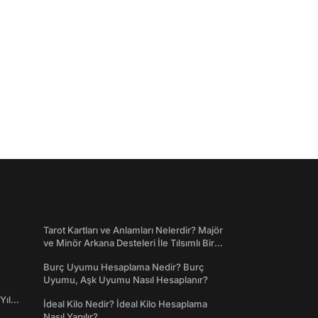
Tarot Kartları ve Anlamları Nelerdir? Majör
ve Minör Arkana Desteleri İle Tılsımlı Bir
Dünyaya Giriş
Burç Uyumu Hesaplama Nedir? Burç
Uyumu, Aşk Uyumu Nasıl Hesaplanır?
Yıl
İdeal Kilo Nedir? İdeal Kilo Hesaplama
Nasıl Yapılır?