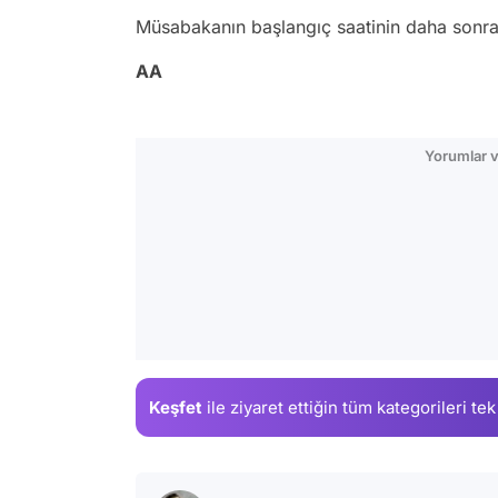
Müsabakanın başlangıç saatinin daha sonra
AA
Yorumlar v
Keşfet
ile ziyaret ettiğin
tüm kategorileri tek