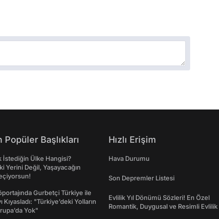
 Popüler Başlıkları
Hızlı Erişim
İstediğin Ülke Hangisi?
Hava Durumu
ki Yerini Değil, Yaşayacağın
eçiyorsun!
Son Depremler Listesi
portajında Gurbetçi Türkiye ile
Evlilik Yıl Dönümü Sözleri! En Özel
ı Kıyasladı: "Türkiye’deki Yolların
Romantik, Duygusal ve Resimli Evlilik 
rupa’da Yok"
dönümü Mesajları