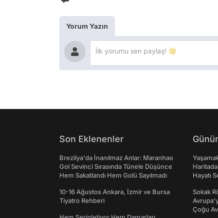
Yorum Yazın
Son Eklenenler
Günün
Brezilya'da İnanılmaz Anlar: Maranhao
Yaşamak 
Gol Sevinci Sırasında Tünele Düşünce
Haritada
Hem Sakatlandı Hem Golü Sayılmadı
Hayatı S
10-16 Ağustos Ankara, İzmir ve Bursa
Sokak Rö
Tiyatro Rehberi
Avrupa'y
Çoğu Av
Hem Serinletiyor Hem Damarları