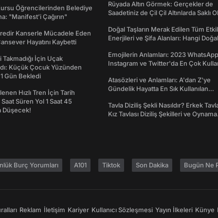
Rüyada Altın Görmek: Gerçekler de
Kursu Öğrencilerinden Belediye
Saadetiniz de Çil Çil Altınlarda Saklı Ol
a: "Manifest’i Çağırın"
Doğal Taşların Merak Edilen Tüm Etkil
redir Kanserle Mücadele Eden
Enerjileri ve Şifa Alanları: Hangi Doğa
Cansever Hayatını Kaybetti
Ne İşe Yarar?
Emojilerin Anlamları: 2023 WhatsApp
 Takmadığı İçin Uçak
Instagram ve Twitter'da En Çok Kulla
dı: Küçük Çocuk Yüzünden
Emojiler ve Anlamları
 1 Gün Bekledi
Atasözleri ve Anlamları: A'dan Z'ye
Gündelik Hayatta En Sık Kullanılan
enen Hızlı Tren İçin Tarih
Atasözleri ve Anlamları
7 Saat Süren Yol 1 Saat 45
Tavla Diziliş Şekli Nasıldır? Erkek Tavl
a Düşecek!
Kız Tavlası Diziliş Şekilleri ve Oynama
Yönleri
nlük Burç Yorumları
A101
Tiktok
Son Dakika
Bugün Ne P
alları
Reklam
İletişim
Kariyer
Kullanıcı Sözleşmesi
Yayın İlkeleri
Künye