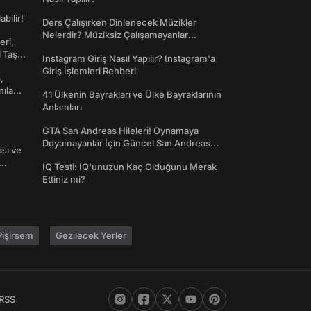
abilir!
Ders Çalışırken Dinlenecek Müzikler
Nelerdir? Müziksiz Çalışamayanlar
eri,
Toplanın!
l Taş
Instagram Giriş Nasıl Yapılır? Instagram'a
Giriş İşlemleri Rehberi
,
nılan
41 Ülkenin Bayrakları ve Ülke Bayraklarının
Anlamları
GTA San Andreas Hileleri! Oynamaya
Doyamayanlar İçin Güncel San Andreas
ası ve
Şifreleri
IQ Testi: IQ'unuzun Kaç Olduğunu Merak
Ettiniz mi?
işirsem
Gezilecek Yerler
RSS