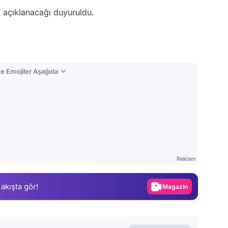
 açıklanacağı duyuruldu.
e Emojiler Aşağıda
Video
Test
Reklam
Gündem
 akışta gör!
Magazin
Video
Test