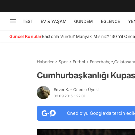
TEST
EV & YAŞAM
GÜNDEM
EĞLENCE
YE
Güncel Konular
Bastonla Vurdu!
"Manyak Mısınız?"
30 Yıl Önc
Haberler
Spor
Futbol
Fenerbahçe
,
Galatasar
Cumhurbaşkanlığı Kupas
Enver K.
- Onedio Üyesi
03.09.2015 - 22:01
Onedio’yu Google’da tercih edil