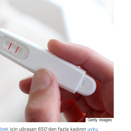
ebek
için uğraşan 650'den fazla kadının
uyku