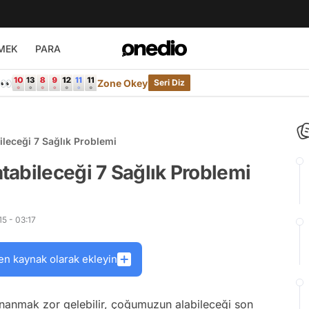
MEK
PARA
e👀
Zone Okey
Seri Diz
leceği 7 Sağlık Problemi
abileceği 7 Sağlık Problemi
5 - 03:17
en kaynak olarak ekleyin
inanmak zor gelebilir, çoğumuzun alabileceği son