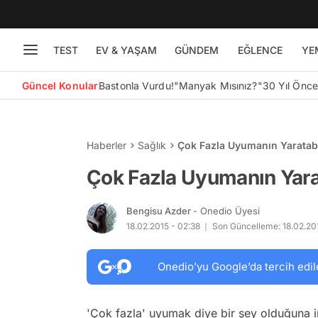
TEST
EV & YAŞAM
GÜNDEM
EĞLENCE
YE
Güncel Konular
Bastonla Vurdu!
"Manyak Mısınız?"
30 Yıl Önc
Haberler
Sağlık
Çok Fazla Uyumanın Yaratabi
Çok Fazla Uyumanın Yarat
Bengisu Azder
- Onedio Üyesi
18.02.2015 - 02:38
Son Güncelleme: 18.02.201
Onedio’yu Google’da tercih edil
'Çok fazla' uyumak diye bir şey olduğuna 