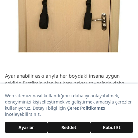
Ayarlanabilir askılarıyla her boydaki insana uygun
şekilde üretilmiş olan bu kapı askısı sayesinde daha
önce hiç denemediğiniz pozisyonlarda aşk
yaşayabilirsiniz.
Buraya
tıklayarak satın alın!
18. Minnoş dostunuzla kendinizi mutlu etmeye
hazır mısınız?