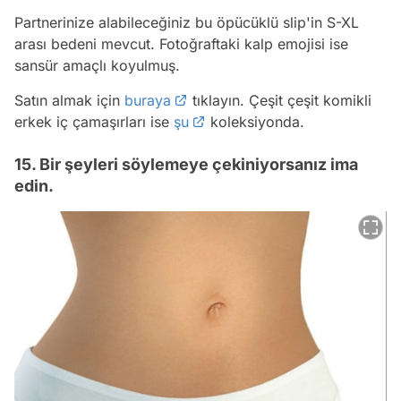
Partnerinize alabileceğiniz bu öpücüklü slip'in S-XL
arası bedeni mevcut. Fotoğraftaki kalp emojisi ise
sansür amaçlı koyulmuş.
Satın almak için
buraya
tıklayın. Çeşit çeşit komikli
erkek iç çamaşırları ise
şu
koleksiyonda.
15. Bir şeyleri söylemeye çekiniyorsanız ima
edin.