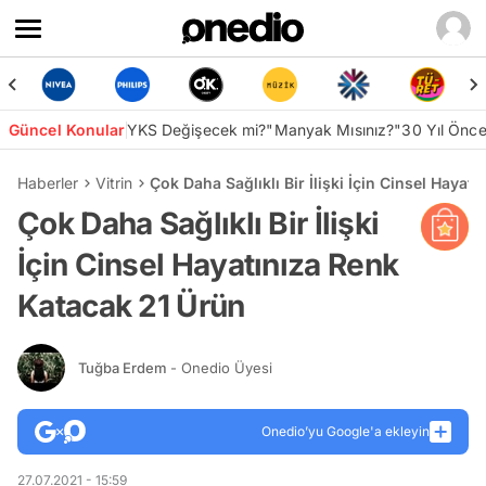
Güncel Konular
YKS Değişecek mi?
"Manyak Mısınız?"
30 Yıl Önc
Haberler
Vitrin
Çok Daha Sağlıklı Bir İlişki İçin Cinsel Hayat
Çok Daha Sağlıklı Bir İlişki
İçin Cinsel Hayatınıza Renk
Katacak 21 Ürün
Tuğba Erdem
- Onedio Üyesi
Onedio’yu Google'a ekleyin
27.07.2021 - 15:59