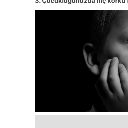
3. Çocukluğunuzda hiç korku f