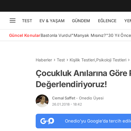
TEST
EV & YAŞAM
GÜNDEM
EĞLENCE
YE
Güncel Konular
Bastonla Vurdu!
"Manyak Mısınız?"
30 Yıl Önc
Haberler
Test
Kişilik Testleri
,
Psikoloji Testleri
Çocukluk Anılarına Göre P
Değerlendiriyoruz!
Cemal Saffet
- Onedio Üyesi
26.01.2018 - 18:42
Onedio’yu Google’da tercih edil