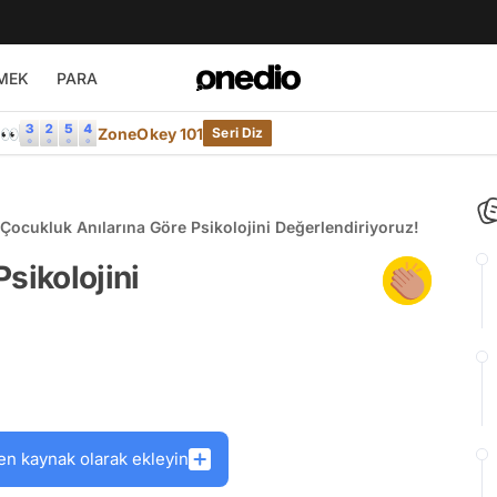
MEK
PARA
e👀
ZoneOkey 101
Seri Diz
Çocukluk Anılarına Göre Psikolojini Değerlendiriyoruz!
sikolojini
en kaynak olarak ekleyin