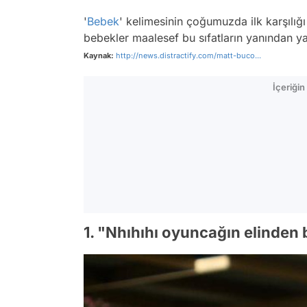
'
Bebek
' kelimesinin çoğumuzda ilk karşılığı 
bebekler maalesef bu sıfatların yanından y
Kaynak:
http://news.distractify.com/matt-buco...
İçeriği
1. "Nhıhıhı oyuncağın elinden 