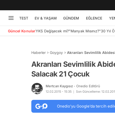
TEST
EV & YAŞAM
GÜNDEM
EĞLENCE
YE
Güncel Konular
YKS Değişecek mi?
"Manyak Mısınız?"
30 Yıl 
Haberler
Goygoy
Akranları Sevimlilik Abides
Akranları Sevimlilik Abid
Salacak 21 Çocuk
Mertcan Kaygısız
- Onedio Editörü
12.02.2015 - 15:35
Son Güncelleme: 12.02.201
Onedio’yu Google’da tercih edil