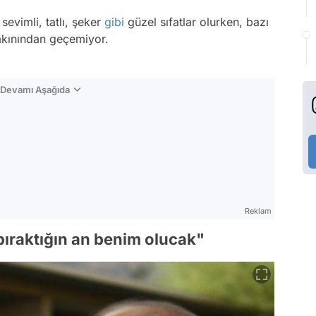
sevimli, tatlı, şeker
gibi
güzel sıfatlar olurken, bazı
akınından geçemiyor.
n Devamı Aşağıda
Reklam
bıraktığın an benim olucak"