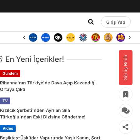
Giriş Yap
Görüş Bildir
En Yeni İçerikler!
Gündem
Rihanna'nın Türkiye'de Dava Açıp Kazandığı
Ortaya Çıktı
TV
Kızılcık Şerbeti'nden Ayrılan Sıla
Türkoğlu'ndan Eski Dizisine Gönderme!
Video
Beşiktaş-Üsküdar Vapurunda Yaşlı Kadın, Şort