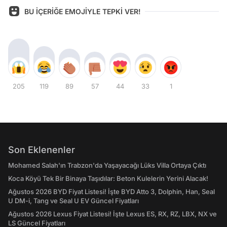
BU İÇERİĞE EMOJİYLE TEPKİ VER!
205
119
89
57
44
33
1
Son Eklenenler
Mohamed Salah'ın Trabzon'da Yaşayacağı Lüks Villa Ortaya Çıktı
Koca Köyü Tek Bir Binaya Taşıdılar: Beton Kulelerin Yerini Alacak!
Ağustos 2026 BYD Fiyat Listesi! İşte BYD Atto 3, Dolphin, Han, Seal
U DM-i, Tang ve Seal U EV Güncel Fiyatları
Ağustos 2026 Lexus Fiyat Listesi! İşte Lexus ES, RX, RZ, LBX, NX ve
LS Güncel Fiyatları