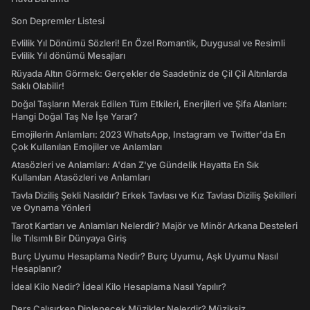
Son Depremler Listesi
Evlilik Yıl Dönümü Sözleri! En Özel Romantik, Duygusal ve Resimli
Evlilik Yıl dönümü Mesajları
Rüyada Altın Görmek: Gerçekler de Saadetiniz de Çil Çil Altınlarda
Saklı Olabilir!
Doğal Taşların Merak Edilen Tüm Etkileri, Enerjileri ve Şifa Alanları:
Hangi Doğal Taş Ne İşe Yarar?
Emojilerin Anlamları: 2023 WhatsApp, Instagram ve Twitter'da En
Çok Kullanılan Emojiler ve Anlamları
Atasözleri ve Anlamları: A'dan Z'ye Gündelik Hayatta En Sık
Kullanılan Atasözleri ve Anlamları
Tavla Diziliş Şekli Nasıldır? Erkek Tavlası ve Kız Tavlası Diziliş Şekilleri
ve Oynama Yönleri
Tarot Kartları ve Anlamları Nelerdir? Majör ve Minör Arkana Desteleri
İle Tılsımlı Bir Dünyaya Giriş
Burç Uyumu Hesaplama Nedir? Burç Uyumu, Aşk Uyumu Nasıl
Hesaplanır?
İdeal Kilo Nedir? İdeal Kilo Hesaplama Nasıl Yapılır?
Ders Çalışırken Dinlenecek Müzikler Nelerdir? Müziksiz