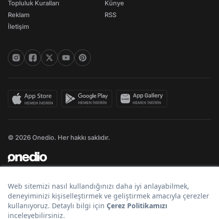
Topluluk Kuralları
Künye
Reklam
RSS
İletişim
© 2026 Onedio. Her hakkı saklıdır.
Bir
markasıdır.