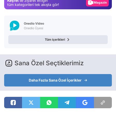
Keşfet
ile ziyaret ettiğin
Magazin
tüm kategorileri tek akışta gör!
Video
Test
Onedio Video
Onedio Üyesi
Tüm içerikleri
Sana Özel Seçtiklerimiz
Daha Fazla Sana Özel İçerikler