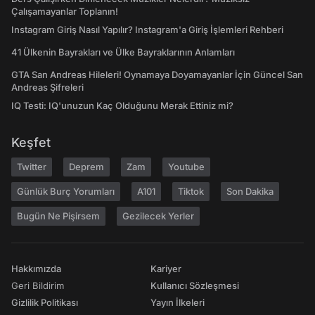
Çalışamayanlar Toplanın!
Instagram Giriş Nasıl Yapılır? Instagram'a Giriş İşlemleri Rehberi
41 Ülkenin Bayrakları ve Ülke Bayraklarının Anlamları
GTA San Andreas Hileleri! Oynamaya Doyamayanlar İçin Güncel San
Andreas Şifreleri
IQ Testi: IQ'unuzun Kaç Olduğunu Merak Ettiniz mi?
Keşfet
Twitter
Deprem
Zam
Youtube
Günlük Burç Yorumları
A101
Tiktok
Son Dakika
Bugün Ne Pişirsem
Gezilecek Yerler
Hakkımızda
Kariyer
Geri Bildirim
Kullanıcı Sözleşmesi
Gizlilik Politikası
Yayın İlkeleri