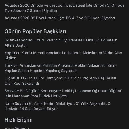
Ağustos 2026 Omoda ve Jaecoo Fiyat Listesi! İşte Omoda 5, Omoda
7 ve Jaecoo 7 Güncel Fiyatları
Ağustos 2026 DS Fiyat Listesi! İşte DS 4, 7 ve 9 Güncel Fiyatları
Günün Popüler Başlıkları
İlk Anket Sonucu: YENİ Parti'nin Oy Oranı Belli Oldu, CHP Barajın
Altına Düştü!
Yaptıkları Komik Mesajlaşmalarla İletişimden Maksimum Verim Alan
Kişiler
Türkiye, Arabistan ve Pakistan Arasında Mekke Anlaşması: Birine
Yapılan Saldırı Hepsine Yapılmış Sayılacak
Hiçbir Tuzak Onu Durduramıyordu: 3 Yıldır Çiftçilerin Baş Belası
Olan Kedi Yakalandı
Sosyete Bu Düğünü Konuşuyor: Ünlü İş İnsanının Oğlunun Düğünü
İçin Harcanan Para Dudak Uçuklattı!
İçme Suyuna Kur'an-ı Kerim Dinletiliyor: 31 Yıllık Alışkanlık, O
İlimizde 24 Saat Devam Ediyor
Hızlı Erişim
Hava Durumu