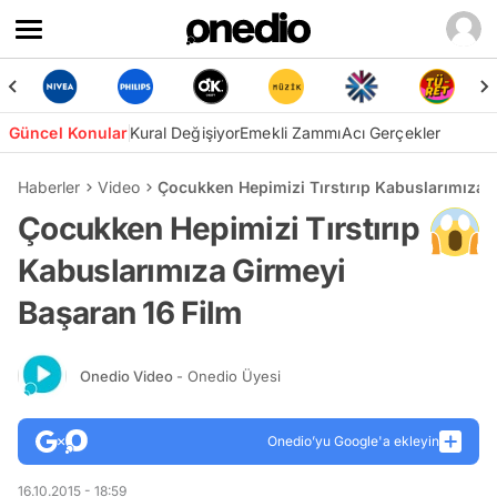
Güncel Konular
Kural Değişiyor
Emekli Zammı
Acı Gerçekler
Haberler
Video
Çocukken Hepimizi Tırstırıp Kabuslarımıza 
Çocukken Hepimizi Tırstırıp
Kabuslarımıza Girmeyi
Başaran 16 Film
Onedio Video
- Onedio Üyesi
Onedio’yu Google'a ekleyin
16.10.2015 - 18:59