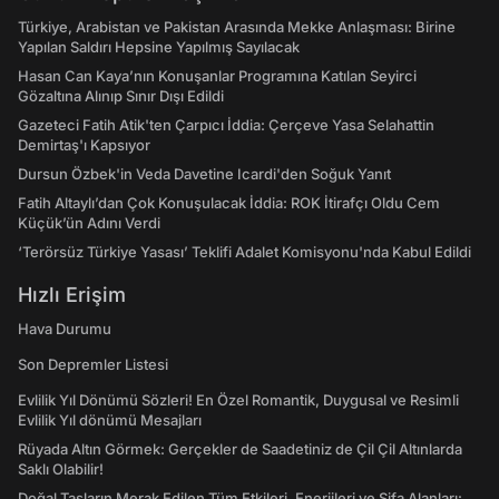
Türkiye, Arabistan ve Pakistan Arasında Mekke Anlaşması: Birine
Yapılan Saldırı Hepsine Yapılmış Sayılacak
Hasan Can Kaya’nın Konuşanlar Programına Katılan Seyirci
Gözaltına Alınıp Sınır Dışı Edildi
Gazeteci Fatih Atik'ten Çarpıcı İddia: Çerçeve Yasa Selahattin
Demirtaş'ı Kapsıyor
Dursun Özbek'in Veda Davetine Icardi'den Soğuk Yanıt
Fatih Altaylı’dan Çok Konuşulacak İddia: ROK İtirafçı Oldu Cem
Küçük’ün Adını Verdi
‘Terörsüz Türkiye Yasası’ Teklifi Adalet Komisyonu'nda Kabul Edildi
Hızlı Erişim
Hava Durumu
Son Depremler Listesi
Evlilik Yıl Dönümü Sözleri! En Özel Romantik, Duygusal ve Resimli
Evlilik Yıl dönümü Mesajları
Rüyada Altın Görmek: Gerçekler de Saadetiniz de Çil Çil Altınlarda
Saklı Olabilir!
Doğal Taşların Merak Edilen Tüm Etkileri, Enerjileri ve Şifa Alanları: