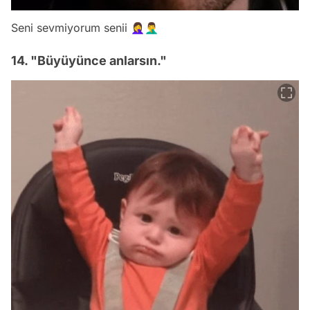
Seni sevmiyorum senii 🤦‍♀️🤦‍♂️
14. "Büyüyünce anlarsın."