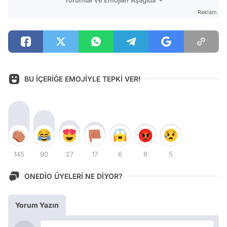
Reklam
BU İÇERİĞE EMOJİYLE TEPKİ VER!
145
90
27
17
6
6
5
ONEDİO ÜYELERİ NE DİYOR?
Yorum Yazın