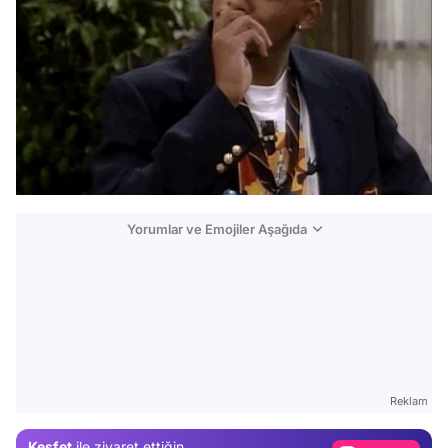
Yorumlar ve Emojiler Aşağıda
Video
Test
Gündem
Reklam
Magazin
Keşfet
ile ziyaret ettiğin