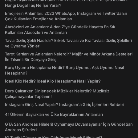
Hangi Doğal Taş Ne İşe Yarar?
Emojilerin Anlamları: 2023 WhatsApp, Instagram ve Twitter'da En
Çok Kullanılan Emojiler ve Anlamları
Atasözleri ve Anlamları: A'dan Z'ye Gündelik Hayatta En Sık
Kullanılan Atasözleri ve Anlamları
Tavla Diziliş Şekli Nasıldır? Erkek Tavlası ve Kız Tavlası Diziliş Şekilleri
ve Oynama Yönleri
Tarot Kartları ve Anlamları Nelerdir? Majör ve Minör Arkana Desteleri
İle Tılsımlı Bir Dünyaya Giriş
Burç Uyumu Hesaplama Nedir? Burç Uyumu, Aşk Uyumu Nasıl
Hesaplanır?
İdeal Kilo Nedir? İdeal Kilo Hesaplama Nasıl Yapılır?
Ders Çalışırken Dinlenecek Müzikler Nelerdir? Müziksiz
Çalışamayanlar Toplanın!
Instagram Giriş Nasıl Yapılır? Instagram'a Giriş İşlemleri Rehberi
41 Ülkenin Bayrakları ve Ülke Bayraklarının Anlamları
GTA San Andreas Hileleri! Oynamaya Doyamayanlar İçin Güncel San
Andreas Şifreleri
IQ Testi: IQ'unuzun Kaç Olduğunu Merak Ettiniz mi?