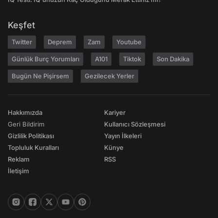
Keşfet
Twitter
Deprem
Zam
Youtube
Günlük Burç Yorumları
A101
Tiktok
Son Dakika
Bugün Ne Pişirsem
Gezilecek Yerler
Hakkımızda
Kariyer
Geri Bildirim
Kullanıcı Sözleşmesi
Gizlilik Politikası
Yayın İlkeleri
Topluluk Kuralları
Künye
Reklam
RSS
İletişim