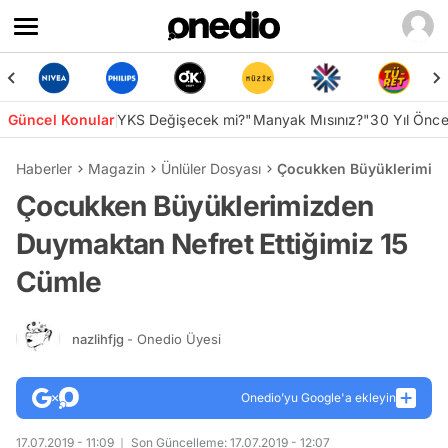
Güncel Konular
YKS Değişecek mi?
"Manyak Mısınız?"
30 Yıl Önc
Haberler
Magazin
Ünlüler Dosyası
Çocukken Büyüklerimizd
Çocukken Büyüklerimizden
Duymaktan Nefret Ettiğimiz 15
Cümle
nazlihfjg
- Onedio Üyesi
Onedio’yu Google'a ekleyin
17.07.2019 - 11:09
Son Güncelleme: 17.07.2019 - 12:07