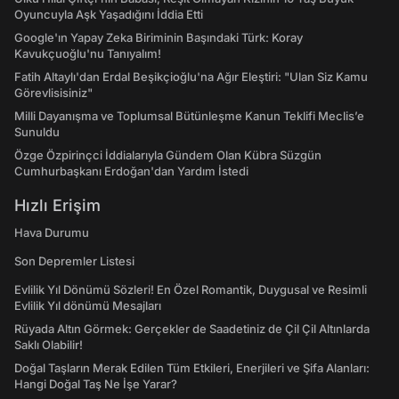
Oyuncuyla Aşk Yaşadığını İddia Etti
Google'ın Yapay Zeka Biriminin Başındaki Türk: Koray
Kavukçuoğlu'nu Tanıyalım!
Fatih Altaylı'dan Erdal Beşikçioğlu'na Ağır Eleştiri: "Ulan Siz Kamu
Görevlisisiniz"
Milli Dayanışma ve Toplumsal Bütünleşme Kanun Teklifi Meclis’e
Sunuldu
Özge Özpirinçci İddialarıyla Gündem Olan Kübra Süzgün
Cumhurbaşkanı Erdoğan'dan Yardım İstedi
Hızlı Erişim
Hava Durumu
Son Depremler Listesi
Evlilik Yıl Dönümü Sözleri! En Özel Romantik, Duygusal ve Resimli
Evlilik Yıl dönümü Mesajları
Rüyada Altın Görmek: Gerçekler de Saadetiniz de Çil Çil Altınlarda
Saklı Olabilir!
Doğal Taşların Merak Edilen Tüm Etkileri, Enerjileri ve Şifa Alanları:
Hangi Doğal Taş Ne İşe Yarar?