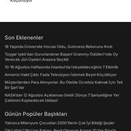
Küçültüyor
Son Eklenenler
18 Yaşında Üniversite Hocası Oldu, Guinness Rekorunu Kırdı
Toygar Işıklı'dan Gururlandıran Başarı! Grammy Ödülleri'nde Oy
Verecek Jüri Üyeleri Arasına Seçildi
10-16 Ağustos Haftasında İstanbul’da İzleyebileceğiniz 7 Etkinlik
Anneniz Haklı Çıktı: Fazla Televizyon İzlemek Beyni Küçültüyor
Müşterilerden Para Almıyorlar: Bu Otelde Ücretsiz Kalmak İçin Tek
Bir Şart Var
NASA’dan 12 Ağustos Açıklaması Geldi: Dünya 7 Saniyeliğine Yer
Çekimini Kaybedecek İddiası!
Günün Popüler Başlıkları
Yalnızca Milenyum Çocukları 2000'lilerin Çok İyi Bildiği Şeyler
Ülkü Hilal Çiftçi'nin Babası, Reşit Olmayan Kızının 10 Yaş Büyük