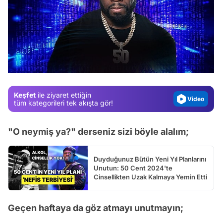
Video
Test
Gündem
Magazin
Keşfet
ile ziyaret ettiğin
Video
tüm kategorileri tek akışta gör!
Test
"O neymiş ya?" derseniz sizi böyle alalım;
Duyduğunuz Bütün Yeni Yıl Planlarını
Unutun: 50 Cent 2024'te
Cinsellikten Uzak Kalmaya Yemin Etti
Geçen haftaya da göz atmayı unutmayın;