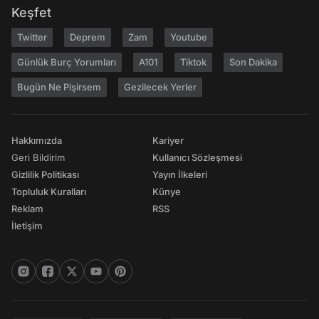
Keşfet
Twitter
Deprem
Zam
Youtube
Günlük Burç Yorumları
A101
Tiktok
Son Dakika
Bugün Ne Pişirsem
Gezilecek Yerler
Hakkımızda
Kariyer
Geri Bildirim
Kullanıcı Sözleşmesi
Gizlilik Politikası
Yayın İlkeleri
Topluluk Kuralları
Künye
Reklam
RSS
İletişim