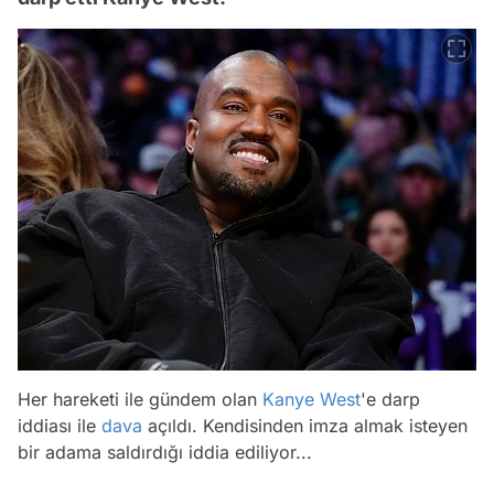
Her hareketi ile gündem olan
Kanye West
'e darp
iddiası ile
dava
açıldı. Kendisinden imza almak isteyen
bir adama saldırdığı iddia ediliyor...