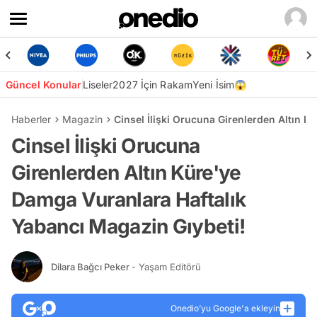
Güncel Konular
Liseler
2027 İçin Rakam
Yeni İsim😱
Haberler
Magazin
Cinsel İlişki Orucuna Girenlerden Altın 
Cinsel İlişki Orucuna
Girenlerden Altın Küre'ye
Damga Vuranlara Haftalık
Yabancı Magazin Gıybeti!
Dilara Bağcı Peker
- Yaşam Editörü
Onedio’yu Google'a ekleyin