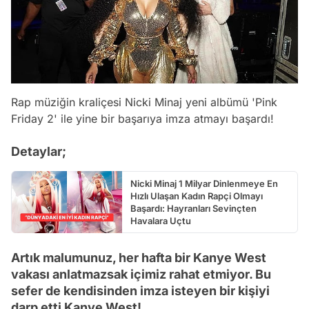
Rap müziğin kraliçesi Nicki Minaj yeni albümü 'Pink
Friday 2' ile yine bir başarıya imza atmayı başardı!
Detaylar;
Nicki Minaj 1 Milyar Dinlenmeye En
Hızlı Ulaşan Kadın Rapçi Olmayı
Başardı: Hayranları Sevinçten
Havalara Uçtu
Artık malumunuz, her hafta bir Kanye West
vakası anlatmazsak içimiz rahat etmiyor. Bu
sefer de kendisinden imza isteyen bir kişiyi
darp etti Kanye West!