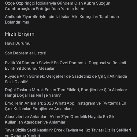
Özge Özpirinçci İddialarıyla Gündem Olan Kübra Süzgün
Cumhurbaşkanı Erdoğan'dan Yardım İstedi
Anıtkabir Ziyaretleriyle İçimizi Isıtan Aile Komşuları Tarafından
Dolandırılmış
Hızlı Erişim
Hava Durumu
Son Depremler Listesi
Evlilik Yıl Dönümü Sözleri! En Özel Romantik, Duygusal ve Resimli
Evlilik Yıl dönümü Mesajları
Rüyada Altın Görmek: Gerçekler de Saadetiniz de Çil Çil Altınlarda
Saklı Olabilir!
Doğal Taşların Merak Edilen Tüm Etkileri, Enerjileri ve Şifa Alanları:
Hangi Doğal Taş Ne İşe Yarar?
Emojilerin Anlamları: 2023 WhatsApp, Instagram ve Twitter'da En
Çok Kullanılan Emojiler ve Anlamları
Atasözleri ve Anlamları: A'dan Z'ye Gündelik Hayatta En Sık
Kullanılan Atasözleri ve Anlamları
Tavla Diziliş Şekli Nasıldır? Erkek Tavlası ve Kız Tavlası Diziliş Şekilleri
ve Oynama Yönleri