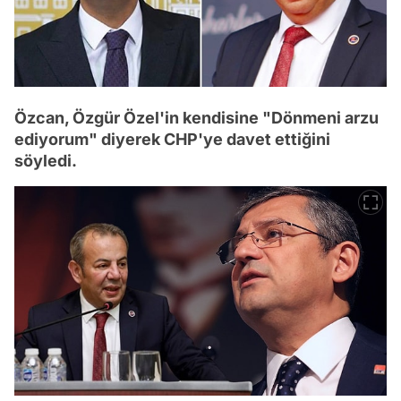
Özcan, Özgür Özel'in kendisine "Dönmeni arzu
ediyorum" diyerek CHP'ye davet ettiğini
söyledi.