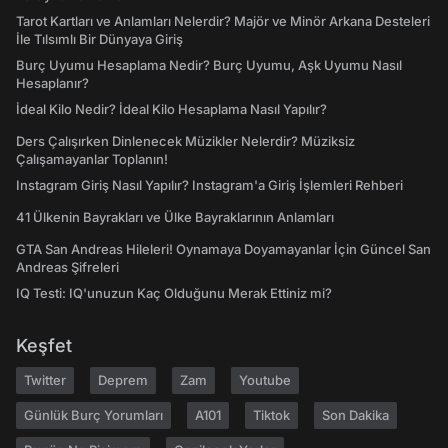
Tarot Kartları ve Anlamları Nelerdir? Majör ve Minör Arkana Desteleri
İle Tılsımlı Bir Dünyaya Giriş
Burç Uyumu Hesaplama Nedir? Burç Uyumu, Aşk Uyumu Nasıl
Hesaplanır?
İdeal Kilo Nedir? İdeal Kilo Hesaplama Nasıl Yapılır?
Ders Çalışırken Dinlenecek Müzikler Nelerdir? Müziksiz
Çalışamayanlar Toplanın!
Instagram Giriş Nasıl Yapılır? Instagram'a Giriş İşlemleri Rehberi
41 Ülkenin Bayrakları ve Ülke Bayraklarının Anlamları
GTA San Andreas Hileleri! Oynamaya Doyamayanlar İçin Güncel San
Andreas Şifreleri
IQ Testi: IQ'unuzun Kaç Olduğunu Merak Ettiniz mi?
Keşfet
Twitter
Deprem
Zam
Youtube
Günlük Burç Yorumları
A101
Tiktok
Son Dakika