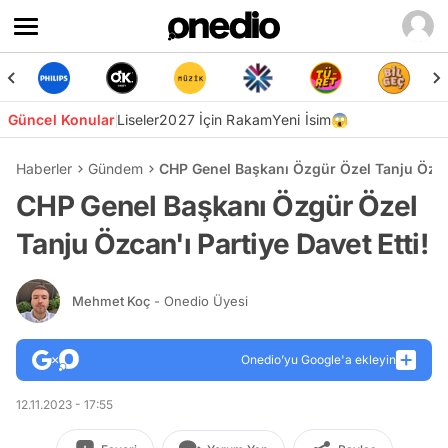
Güncel Konular
Liseler
2027 İçin Rakam
Yeni İsim😱
Haberler
Gündem
CHP Genel Başkanı Özgür Özel Tanju Özcan'
CHP Genel Başkanı Özgür Özel
Tanju Özcan'ı Partiye Davet Etti!
Mehmet Koç
- Onedio Üyesi
Onedio’yu Google'a ekleyin
12.11.2023 - 17:55