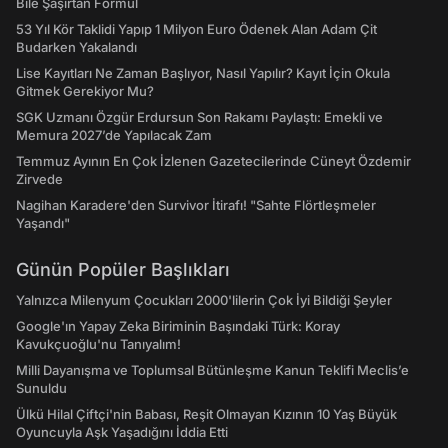
Bile Şaşırtan Formül
53 Yıl Kör Taklidi Yapıp 1 Milyon Euro Ödenek Alan Adam Çit
Budarken Yakalandı
Lise Kayıtları Ne Zaman Başlıyor, Nasıl Yapılır? Kayıt İçin Okula
Gitmek Gerekiyor Mu?
SGK Uzmanı Özgür Erdursun Son Rakamı Paylaştı: Emekli ve
Memura 2027’de Yapılacak Zam
Temmuz Ayının En Çok İzlenen Gazetecilerinde Cüneyt Özdemir
Zirvede
Nagihan Karadere'den Survivor İtirafı! "Sahte Flörtleşmeler
Yaşandı"
Günün Popüler Başlıkları
Yalnızca Milenyum Çocukları 2000'lilerin Çok İyi Bildiği Şeyler
Google'ın Yapay Zeka Biriminin Başındaki Türk: Koray
Kavukçuoğlu'nu Tanıyalım!
Milli Dayanışma ve Toplumsal Bütünleşme Kanun Teklifi Meclis’e
Sunuldu
Ülkü Hilal Çiftçi'nin Babası, Reşit Olmayan Kızının 10 Yaş Büyük
Oyuncuyla Aşk Yaşadığını İddia Etti