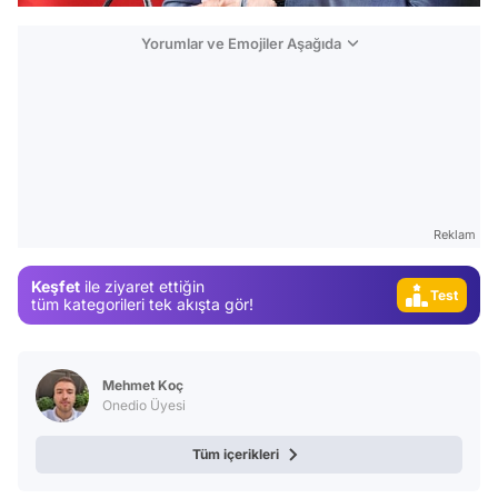
Yorumlar ve Emojiler Aşağıda
Video
Test
Gündem
Magazin
Reklam
Video
Keşfet
ile ziyaret ettiğin
Test
tüm kategorileri tek akışta gör!
Mehmet Koç
Onedio Üyesi
Tüm içerikleri