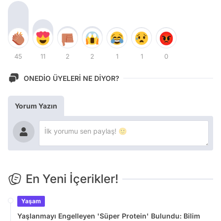
45
11
2
2
1
1
0
ONEDİO ÜYELERİ NE DİYOR?
Yorum Yazın
En Yeni İçerikler!
Yaşam
Yaşlanmayı Engelleyen 'Süper Protein' Bulundu: Bilim