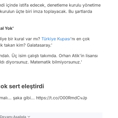
i içinde istifa edecek, denetleme kurulu yönetime
 kurulun üçte biri imza toplayacak. Bu şartlarda
al Yok'
iye bir kural var mı?
Türkiye Kupası
'nı en çok
lk takan kim? Galatasaray.'
ndalı. Üç isim çalıştı takımda. Orhan Atik'in lisansı
şıldı diyorsunuz. Matematik bilmiyorsunuz.'
ok sert eleştirdi
alı... şaka gibi...
https://t.co/O00RmdCvJp
n Devamı Aşağıda