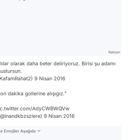
Reklam
lar olarak daha beter deliriyoruz. Birisi şu adamı
sustursun.
@KafamRahat2)
9 Nisan 2016
n dakika gollerine alışıgız."
ic.twitter.com/AdyCWBWQVw
 (@inandkbzszlere)
9 Nisan 2016
e Emojiler Aşağıda