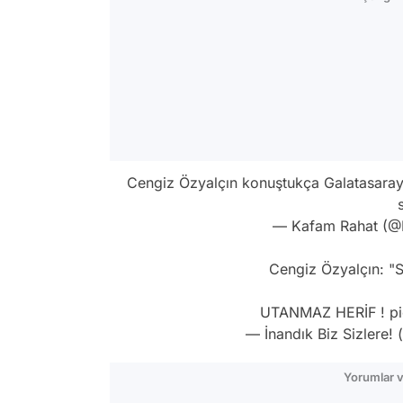
Cengiz Özyalçın konuştukça Galatasaraylı
— Kafam Rahat (
Cengiz Özyalçın: "So
UTANMAZ HERİF !
p
— İnandık Biz Sizlere!
Yorumlar v