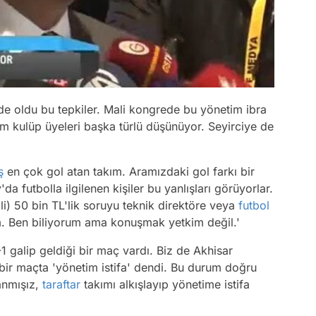
 de oldu bu tepkiler. Mali kongrede bu yönetim ibra
lim kulüp üyeleri başka türlü düşünüyor. Seyirciye de
ş
en çok gol atan takım. Aramızdaki gol farkı bir
 futbolla ilgilenen kişiler bu yanlışları görüyorlar.
li) 50 bin TL'lik soruyu teknik direktöre veya
futbol
im. Ben biliyorum ama konuşmak yetkim değil.'
-1 galip geldiği bir maç vardı. Biz de Akhisar
bir maçta 'yönetim istifa' dendi. Bu durum doğru
anmışız,
taraftar
takımı alkışlayıp yönetime istifa