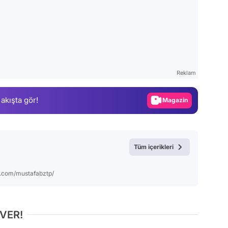
Video
Test
Gündem
Reklam
Magazin
 akışta gör!
Video
Test
Tüm içerikleri
m.com/mustafabztp/
 VER!