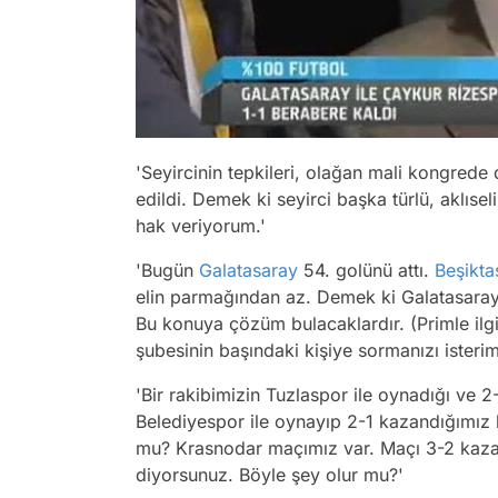
'Seyircinin tepkileri, olağan mali kongrede
edildi. Demek ki seyirci başka türlü, aklıse
hak veriyorum.'
'Bugün
Galatasaray
54. golünü attı.
Beşikta
elin parmağından az. Demek ki Galatasaray'da
Bu konuya çözüm bulacaklardır. (Primle ilgi
şubesinin başındaki kişiye sormanızı ister
'Bir rakibimizin Tuzlaspor ile oynadığı ve 2
Belediyespor ile oynayıp 2-1 kazandığımız 
mu? Krasnodar maçımız var. Maçı 3-2 kaz
diyorsunuz. Böyle şey olur mu?'