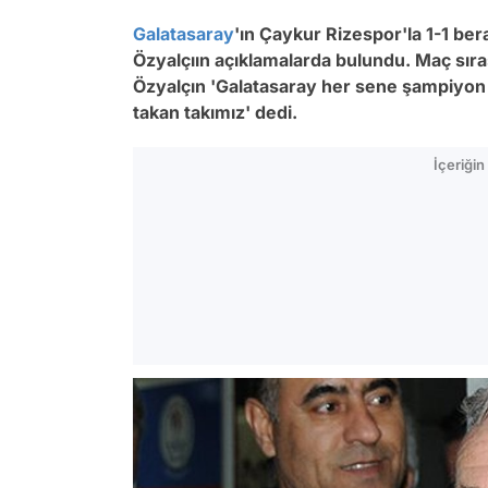
Galatasaray
'ın Çaykur Rizespor'la 1-1 be
Özyalçıın açıklamalarda bulundu. Maç sıra
Özyalçın 'Galatasaray her sene şampiyon ol
takan takımız' dedi.
İçeriği