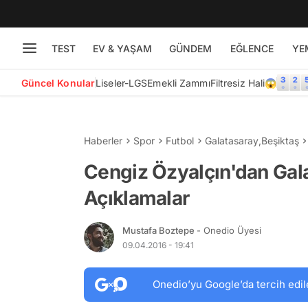
TEST
EV & YAŞAM
GÜNDEM
EĞLENCE
YE
Güncel Konular
Liseler-LGS
Emekli Zammı
Filtresiz Hali😱
Haberler
Spor
Futbol
Galatasaray
,
Beşiktaş
Cengiz Özyalçın'dan Galat
Açıklamalar
Mustafa Boztepe
- Onedio Üyesi
09.04.2016 - 19:41
Onedio’yu Google’da tercih edil