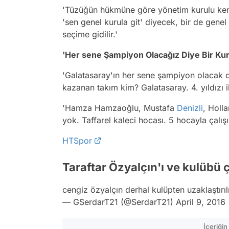
'Tüzüğün hükmüne göre yönetim kurulu kend
'sen genel kurula git' diyecek, bir de genel
seçime gidilir.'
'Her sene Şampiyon Olacağız Diye Bir Kur
'Galatasaray'ın her sene şampiyon olacak d
kazanan takım kim? Galatasaray. 4. yıldızı i
'Hamza Hamzaoğlu, Mustafa
Denizli
, Holla
yok. Taffarel kaleci hocası. 5 hocayla çalı
HTSpor
Taraftar Özyalçın'ı ve kulübü ç
cengiz özyalçın derhal kulüpten uzaklaştırılm
— GSerdarT21 (@SerdarT21)
April 9, 2016
İçeriği