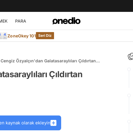
MEK
PARA
ZoneOkey 101
Seri Diz
Cengiz Özyalçın'dan Galatasaraylıları Çıldırtan
Açıklamalar
asaraylıları Çıldırtan
en kaynak olarak ekleyin