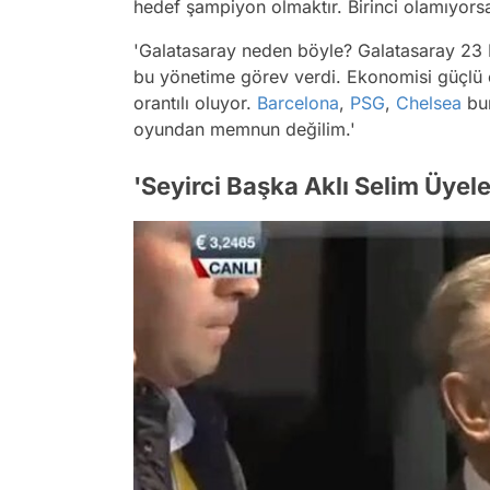
hedef şampiyon olmaktır. Birinci olamıyorsan
'Galatasaray neden böyle? Galatasaray 23 
bu yönetime görev verdi. Ekonomisi güçlü ol
orantılı oluyor.
Barcelona
,
PSG
,
Chelsea
bun
oyundan memnun değilim.'
'Seyirci Başka Aklı Selim Üyel